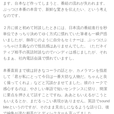
ます。台本など作ってしまうと、番組の流れが失われます。
ぶっつけ本番の本音で、新鮮な驚きを伝えたい、という考え
なのです。
２月に彼と初めて対談したときには、日本流の番組進行を秒
単位できっちり決めてゆく方式に慣れていた筆者も一瞬戸惑
いましたが、御存じのように自分もセミナーは、ぶっつけぶ
っちゃけ主義なので抵抗感はありませんでした。（ただネイ
ティブ相手の英語対談なのでハンディは感じましたが、それ
もまぁ、社内電話会議で慣れていますし。
本番直前まで彼は好きなコーラの話とか、カメラマンを指差
して「君が私にとって今日は一番大切な人物だ。ちゃんと良
く撮ってくれよ」などと冗談かませてました。彼のトークで
感心するのは、やさしい単語で短いセンテンスに切り、簡潔
に要点を押さえて話すことですね。ああともいえるがこうと
もいえるとか、まだるっこい表現がありません。英語でsound
biteというのですが、そのまま見出しになるような語り口。後
で編集が楽な相手だとディレクターも言ってました。