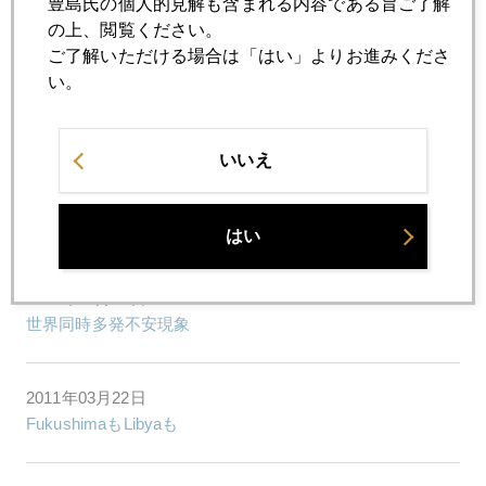
豊島氏の個人的見解も含まれる内容である旨ご了解
日本国債が米国国債と戦う日
の上、閲覧ください。
ご了解いただける場合は「はい」よりお進みくださ
い。
2011年03月28日
シリアに飛び火
いいえ
2011年03月25日
ポルトガルは受け取り拒否、ドイツは出し渋り
はい
2011年03月24日
世界同時多発不安現象
2011年03月22日
FukushimaもLibyaも