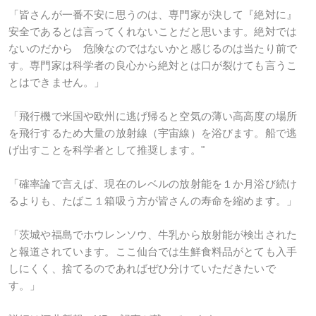
「皆さんが一番不安に思うのは、専門家が決して『絶対に』
安全であるとは言ってくれないことだと思います。絶対では
ないのだから 危険なのではないかと感じるのは当たり前で
す。専門家は科学者の良心から絶対とは口が裂けても言うこ
とはできません。」
「飛行機で米国や欧州に逃げ帰ると空気の薄い高高度の場所
を飛行するため大量の放射線（宇宙線）を浴びます。船で逃
げ出すことを科学者として推奨します。"
「確率論で言えば、現在のレベルの放射能を１か月浴び続け
るよりも、たばこ１箱吸う方が皆さんの寿命を縮めます。」
「茨城や福島でホウレンソウ、牛乳から放射能が検出された
と報道されています。ここ仙台では生鮮食料品がとても入手
しにくく、捨てるのであればぜひ分けていただきたいで
す。」