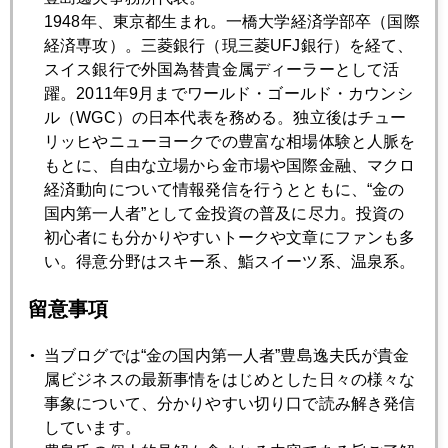
www.twitter.com/jefftoshima
1948年、東京都生まれ。一橋大学経済学部卒（国際
経済専攻）。三菱銀行（現三菱UFJ銀行）を経て、
スイス銀行で外国為替貴金属ディーラーとして活
躍。2011年9月までワールド・ゴールド・カウンシ
2011年
ル（WGC）の日本代表を務める。独立後はチュー
リッヒやニューヨークでの豊富な相場体験と人脈を
1月
2月
3月
4月
5月
6月
もとに、自由な立場から金市場や国際金融、マクロ
7月
9月
10月
11月
12月
経済動向について情報発信を行うとともに、“金の
国内第一人者”として金投資の普及に尽力。投資の
初心者にも分かりやすいトークや文章にファンも多
い。得意分野はスキー系、鮨スイーツ系、温泉系。
2011年03月31日
ジムロジャースも震災直後 日本株買っていた
留意事項
2011年03月30日
当ブログでは“金の国内第一人者”豊島逸夫氏が貴金
震災で円キャリー復活の兆し？
属ビジネスの最新事情をはじめとした日々の様々な
事象について、分かりやすい切り口で読み解き発信
しています。
2011年03月29日