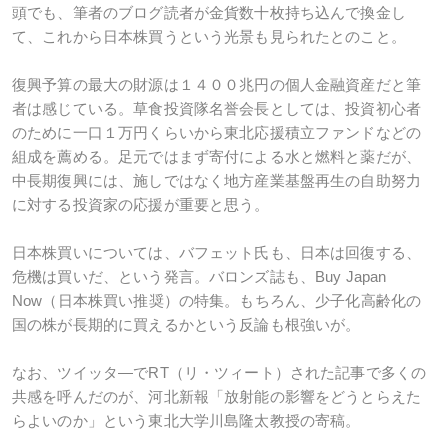
頭でも、筆者のブログ読者が金貨数十枚持ち込んで換金し
て、これから日本株買うという光景も見られたとのこと。
復興予算の最大の財源は１４００兆円の個人金融資産だと筆
者は感じている。草食投資隊名誉会長としては、投資初心者
のために一口１万円くらいから東北応援積立ファンドなどの
組成を薦める。足元ではまず寄付による水と燃料と薬だが、
中長期復興には、施しではなく地方産業基盤再生の自助努力
に対する投資家の応援が重要と思う。
日本株買いについては、バフェット氏も、日本は回復する、
危機は買いだ、という発言。バロンズ誌も、Buy Japan
Now（日本株買い推奨）の特集。もちろん、少子化高齢化の
国の株が長期的に買えるかという反論も根強いが。
なお、ツイッタ―でRT（リ・ツィート）された記事で多くの
共感を呼んだのが、河北新報「放射能の影響をどうとらえた
らよいのか」という東北大学川島隆太教授の寄稿。