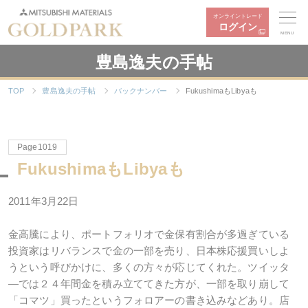
オンライントレード
ログイン
MENU
豊島逸夫の手帖
TOP
豊島逸夫の手帖
バックナンバー
FukushimaもLibyaも
Page1019
FukushimaもLibyaも
2011年3月22日
金高騰により、ポートフォリオで金保有割合が多過ぎている
投資家はリバランスで金の一部を売り、日本株応援買いしよ
うという呼びかけに、多くの方々が応じてくれた。ツイッタ
―では２４年間金を積み立ててきた方が、一部を取り崩して
「コマツ」買ったというフォロアーの書き込みなどあり。店