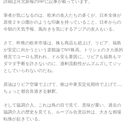
詳細は河北新報のHPに記事が載っています。
筆者が気になるのは、欧米の友人たちの多くが、日本全体が
原発２キロ圏かのような印象を持っていること。日本からの
今朝の天気予報、風向きを気にするアジアの友人もいる。
さて、昨晩の欧米市場は、株も商品も総上げ。リビア、福島
が安定に向かうという楽観論でNY株高。トリシェのタカ派的
発言でユーロも買われ、ドル安も要因に。リビアも福島もマ
ダマダ予断を許さないのに、過剰流動性がムズムズしてジッ
としていられないのだね。
原油はリビア空爆で上げて、株は中東安定化期待で上げて...。
ちょっと都合良過ぎる解釈。
そして協調介入。これは鳥の目で見て、意味が重い。過去の
協調介入の歴史を見ても、ルーブル合意以外は、大きな相場
転換が起きている。