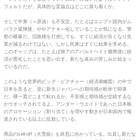
フォルトだが、具体的な妥協点はどこに落ち着くか。
そして中東（＝原油）も不安定。たとえばエジプト国内がム
バラク退陣後、ややアナキ―化していることが気になる。警
察の横暴だ。旧政権を打倒しても、すぐに経済が良くなり失
業が減るわけではない。しかし民衆はすぐに結果を求める。
このギャップは、たとえば南アのアパルトヘイト撤廃後に経
済が悪化したことを思い出す。新たな産みの苦しみが始まっ
ているのだ。
このような世界的ビッグ・ピクチャー（経済俯瞰図）の中で
日本を見ると、逆に新生ジャパンへの期待感が欧米で顕著
だ。裸一貫どこまで粘れるか。不安感と期待感が交錯するな
かウオッチされてるよ。アンダー・ウエイトであった日本株
のアロケーション（割り当て）を増やす動きが日本国内で報
道されている以上に拡散している。
商品のsell-off（大雪崩）も終息に向かっている。出直し新たな