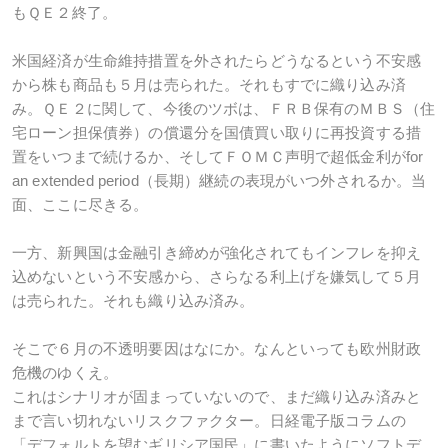
もＱＥ２終了。
米国経済が生命維持措置を外されたらどうなるという不安感
から株も商品も５月は売られた。それもすでに織り込み済
み。ＱＥ２に関して、今後のツボは、ＦＲＢ保有のＭＢＳ（住
宅ローン担保債券）の償還分を国債買い取りに再投資する措
置をいつまで続けるか、そしてＦＯＭＣ声明で超低金利がfor
an extended period（長期）継続の表現がいつ外されるか。当
面、ここに尽きる。
一方、新興国は金融引き締めが強化されてもインフレを抑え
込めないという不安感から、さらなる利上げを嫌気して５月
は売られた。それも織り込み済み。
そこで６月の不透明要因はなにか。なんといっても欧州財政
危機のゆくえ。
これはシナリオが固まっていないので、まだ織り込み済みと
まで言い切れないリスクファクター。日経電子版コラムの
「デフォルトを望むギリシア国民」に書いたようにソフトデ