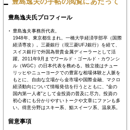
豊島逸夫の手帖の閲覧にあたって
でも、とにかく気流の悪い所は通過した。しかし乗客の皆様
豊島逸夫氏プロフィール
ご自身の安全の為にシートベルトはお締めいただきますこと
をお勧め致します。
豊島逸夫事務所代表。
1948年、東京都生まれ。一橋大学経済学部卒（国際
経済専攻）。三菱銀行（現三菱UFJ銀行）を経て、
スイス銀行で外国為替貴金属ディーラーとして活
躍。2011年9月までワールド・ゴールド・カウンシ
ル（WGC）の日本代表を務める。独立後はチュー
2011年
リッヒやニューヨークでの豊富な相場体験と人脈を
1月
2月
3月
4月
5月
6月
もとに、自由な立場から金市場や国際金融、マクロ
経済動向について情報発信を行うとともに、“金の
7月
9月
10月
11月
12月
国内第一人者”として金投資の普及に尽力。投資の
初心者にも分かりやすいトークや文章にファンも多
い。得意分野はスキー系、鮨スイーツ系、温泉系。
2011年05月31日
ジムロジャースはドル買い
留意事項