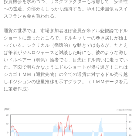
投資機会を求めつつ、リスクファクターも考慮して「安全性
への逃避」の部分もしっかり維持する。ゆえに米国債もスイ
スフランも金も買われる。
通貨の世界では、市場参加者ほぼ全員が米ドル悲観論でドル
ショートに走ったところで、ドルキャリーの巻き戻しが始ま
っている。シクリカル（循環的）な動きではあるが、たとえ
ば筆者がジムロジャースと対談した時にも、彼のような激し
いドルベアー（弱気）論者でも、目先はドル買いに走ってい
た。下図で明らかなようにドルショートが堪り過ぎ！これは
シカゴＩＭＭ（通貨先物）の全ての通貨に対するドル売り越
しポジションの総量推移を示すグラフ。（ＩＭＭデータを元
に筆者作成）