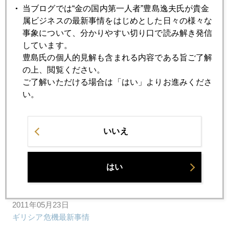
当ブログでは“金の国内第一人者”豊島逸夫氏が貴金
2011年05月30日
属ビジネスの最新事情をはじめとした日々の様々な
Sell in May and go away から Come back in June へ
事象について、分かりやすい切り口で読み解き発信
しています。
豊島氏の個人的見解も含まれる内容である旨ご了解
2011年05月27日
の上、閲覧ください。
金価格高騰 ７つの理由
ご了解いただける場合は「はい」よりお進みくださ
い。
2011年05月25日
米国経済はスローダウン ギリシア国債はメルトダウン
いいえ
2011年05月24日
はい
２０１１年１－３月期 金需給動向
2011年05月23日
ギリシア危機最新事情