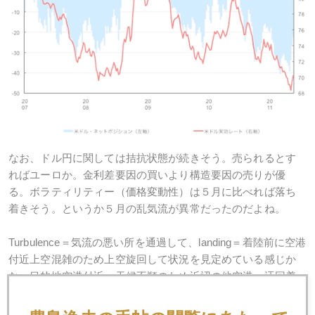
なお、ドル円に関しては拮抗状態が続きそう。売られるとす
ればユーロか。金利差要因の買いより構造要因の売りが優
る。ボラティリティー（価格変動性）は５月に比べれば落ち
着きそう。というか５月の乱気流が異常だったのだよね。
Turbulence＝気流の悪い所を通過して、landing＝着陸前に空港
付近上空混雑のため上空旋回して状況を見定めている感じか
な。目的地空港付近、天候不順のため近辺の他空港へ迂回着
陸などというシナリオ（例えばギリシア・デフォルト）も無
視できないからね。