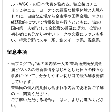
ギリシア危機最新事情
ル（WGC）の日本代表を務める。独立後はチュー
リッヒやニューヨークでの豊富な相場体験と人脈を
もとに、自由な立場から金市場や国際金融、マクロ
2011年05月19日
経済動向について情報発信を行うとともに、“金の
グローバル運用トレンド
国内第一人者”として金投資の普及に尽力。投資の
初心者にも分かりやすいトークや文章にファンも多
い。得意分野はスキー系、鮨スイーツ系、温泉系。
2011年05月18日
ソロスの影響ソロリ
留意事項
当ブログでは“金の国内第一人者”豊島逸夫氏が貴金
2011年05月17日
属ビジネスの最新事情をはじめとした日々の様々な
ソロス金売却確認
事象について、分かりやすい切り口で読み解き発信
しています。
2011年05月16日
豊島氏の個人的見解も含まれる内容である旨ご了解
ユーロが台風の目
の上、閲覧ください。
ご了解いただける場合は「はい」よりお進みくださ
い。
2011年05月12日