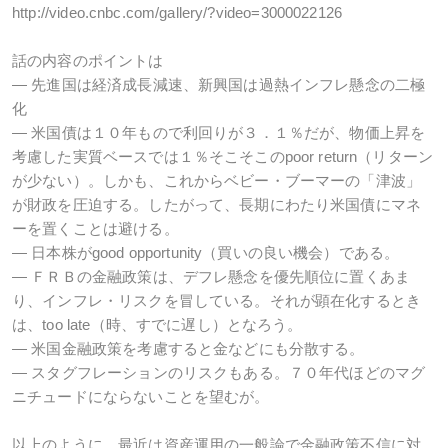
http://video.cnbc.com/gallery/?video=3000022126
話の内容のポイントは
― 先進国は経済成長減速、新興国は過熱インフレ懸念の二極
化
― 米国債は１０年もので利回りが３．１％だが、物価上昇を
考慮した実質ベースでは１％そこそこのpoor return（リターン
が少ない）。しかも、これからベビー・ブーマーの「津波」
が財政を圧迫する。したがって、長期にわたり米国債にマネ
ーを置くことは避ける。
― 日本株がgood opportunity（買いの良い機会）である。
― ＦＲＢの金融政策は、デフレ懸念を優先順位に置くあま
り、インフレ・リスクを冒している。それが顕在化するとき
は、too late（時、すでに遅し）となろう。
― 米国金融政策を考慮すると金などにも分散する。
― スタグフレーションのリスクもある。７０年代ほどのマグ
ニチュードにならないことを望むが。
以上のように、最近は資産運用の一般論で金融政策不信に対