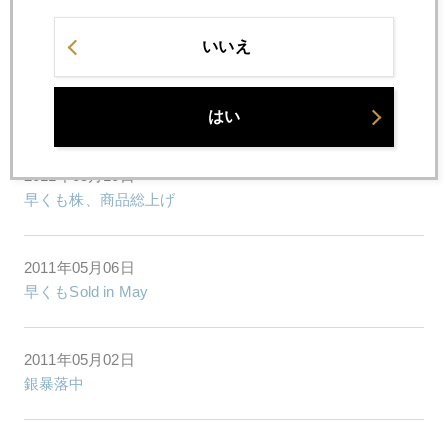
ドル高、商品安
いいえ
2011年05月11日
楽観論で育つ株式、悲観論で育つ債券
はい
2011年05月10日
早くも株、商品総上げ
2011年05月06日
早くもSold in May
2011年05月02日
銀暴落中