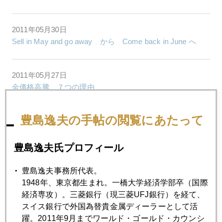
2011年05月30日
Sell in May and go away から Come back in June へ
2011年05月27日
金価格高騰 ７つの理由
豊島逸夫の手帖の閲覧にあたって
2011年05月25日
米国経済はスローダウン ギリシア国債はメルトダウン
豊島逸夫氏プロフィール
2011年05月24日
豊島逸夫事務所代表。
２０１１年１－３月期 金需給動向
1948年、東京都生まれ。一橋大学経済学部卒（国際
経済専攻）。三菱銀行（現三菱UFJ銀行）を経て、
スイス銀行で外国為替貴金属ディーラーとして活
2011年05月23日
躍。2011年9月までワールド・ゴールド・カウンシ