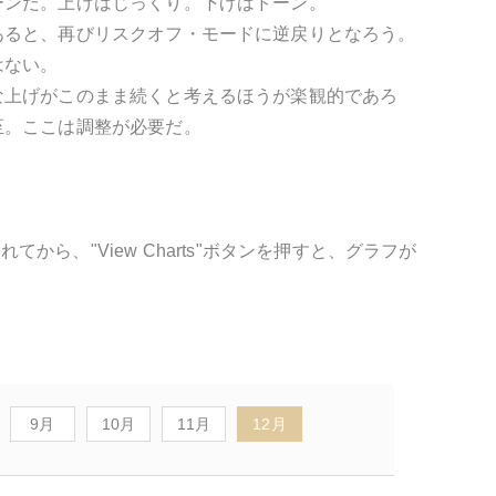
ーンだ。上げはじっくり。下げはドーン。
あると、再びリスクオフ・モードに逆戻りとなろう。
はない。
な上げがこのまま続くと考えるほうが楽観的であろ
至。ここは調整が必要だ。
入れてから、"View Charts"ボタンを押すと、グラフが
9月
10月
11月
12月