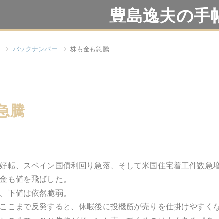
豊島逸夫の手
バックナンバー
株も金も急騰
急騰
好転、スペイン国債利回り急落、そして米国住宅着工件数急
金も値を飛ばした。
、下値は依然脆弱。
ここまで反発すると、休暇後に投機筋が売りを仕掛けやすく