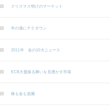
8日
クリスマス明けのマーケット
7日
年の瀬にＰＣダウン
6日
2011年 金の10大ニュース
2日
ECB大盤振る舞いを見透かす市場
1日
株も金も急騰