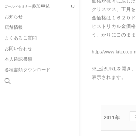
価格が徐々に戻した
参加申込
ゴールドセミナー
クリスマス、正月を
お知らせ
金価格は１６２０ド
ヒストリカル金価格
店舗情報
う。かりにこのまま
よくあるご質問
お問い合わせ
http://www.kitco.com
本人確認書類
※上記URLを開き、右
各種書類ダウンロード
表示されます。
2011年