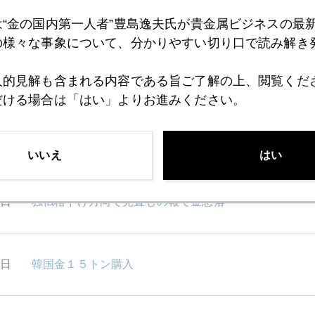
2日
EUサミットを終えて
は“金の国内第一人者”豊島逸夫氏が貴金属ビジネスの最
の様々な事象について、分かりやすい切り口で読み解き
9日
信用収縮とインドルピー安が頭を抑える展開
人的見解も含まれる内容である旨ご了解の上、閲覧くだ
だける場合は「はい」よりお進みください。
7日
豊島逸夫・亀井幸一郎共著発売
いいえ
はい
6日
独仏格下げ方向で見直しの報で金急落
5日
韓国金１５トン購入