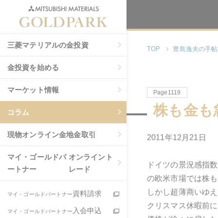
三菱マテリアルの金投資
TOP
豊島逸夫の手帖
金投資を始める
マーケット情報
Page1119
株も金も
コラム
現物
オンライン金地金取引
2011年12月21日
マイ・ゴールドパ
オンライント
ドイツの景況感指数
ートナー
レード
の欧米市場では株も
しかし超薄商いゆえ
資料請求
マイ・ゴールドパートナー
クリスマス休暇前に
入会申込
マイ・ゴールドパートナー