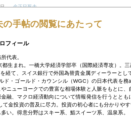
9日
金正日死去
夫の手帖の閲覧にあたって
6日
金は未だ下げ足りず ジム・ロジャース氏
ロフィール
務所代表。
5日
劇場のシンドローム 金急落の真相
東京都生まれ。一橋大学経済学部卒（国際経済専攻）。
）を経て、スイス銀行で外国為替貴金属ディーラーとして
ールド・ゴールド・カウンシル（WGC）の日本代表を務
4日
金下落加速中
ヒやニューヨークでの豊富な相場体験と人脈をもとに、
際金融、マクロ経済動向について情報発信を行うとともに
として金投資の普及に尽力。投資の初心者にも分かりやす
3日
金急落の理由
も多い。得意分野はスキー系、鮨スイーツ系、温泉系。