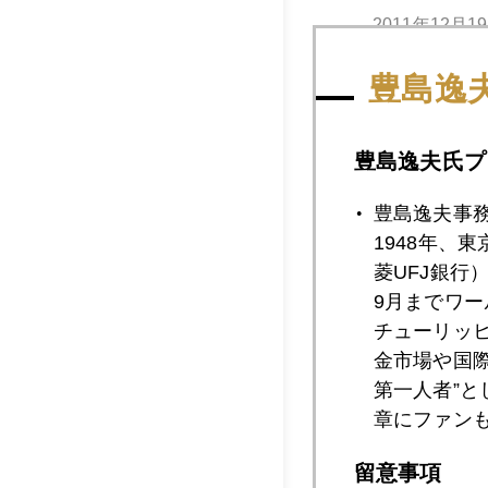
2011年12月1
豊島逸
2011年12月1
豊島逸夫氏プ
豊島逸夫事
2011年12月1
1948年、
菱UFJ銀行
9月までワ
2011年12月1
チューリッ
金市場や国
第一人者”
2011年12月1
章にファン
留意事項