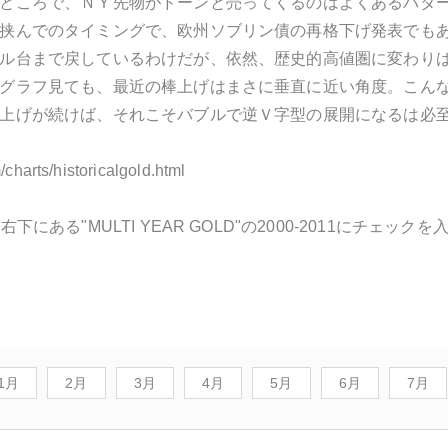
ところで、ＮＹ先物がドーンと売ってくるのはよくあるパタ
挟んでのタイミングで、欧州ソブリン債の再格下げ発表でも
ル台まで戻しているわけだが、依然、歴史的高値圏に変わり
グラフ見ても、最近の棒上げはまさに垂直に近い角度。こん
上げが続けば、それこそバブルで逆Ｖ字型の展開になるは必
/charts/historicalgold.html
下にある"MULTI YEAR GOLD"の2000-2011にチェックを
1月
2月
3月
4月
5月
6月
7月