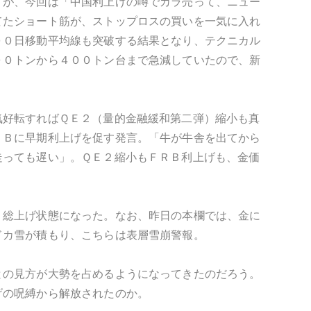
くが、今回は「中国利上げの噂でカラ売って、ニュー
てたショート筋が、ストップロスの買いを一気に入れ
００日移動平均線も突破する結果となり、テクニカル
００トンから４００トン台まで急減していたので、新
気好転すればＱＥ２（量的金融緩和第二弾）縮小も真
ＲＢに早期利上げを促す発言。「牛が牛舎を出てから
走っても遅い」。ＱＥ２縮小もＦＲＢ利上げも、金価
、総上げ状態になった。なお、昨日の本欄では、金に
ドカ雪が積もり、こちらは表層雪崩警報。
との見方が大勢を占めるようになってきたのだろう。
げの呪縛から解放されたのか。