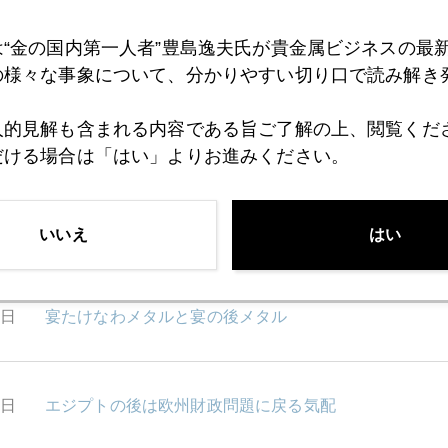
は“金の国内第一人者”豊島逸夫氏が貴金属ビジネスの最
1日
中東異変をほくそ笑む中国
の様々な事象について、分かりやすい切り口で読み解き
人的見解も含まれる内容である旨ご了解の上、閲覧くだ
8日
ジムロジャースとの対談
だける場合は「はい」よりお進みください。
7日
シンガポールからのレポート」
いいえ
はい
5日
宴たけなわメタルと宴の後メタル
4日
エジプトの後は欧州財政問題に戻る気配