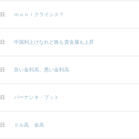
0日
ｍｕｎｉクライシス？
9日
中国利上げなれど株も貴金属も上昇
8日
良い金利高、悪い金利高
7日
バーナンキ・プット
4日
ドル高、金高