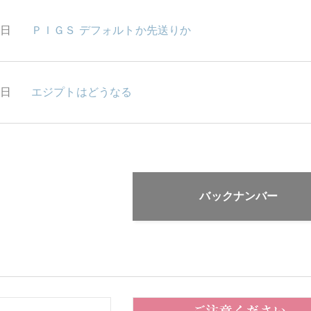
2日
ＰＩＧＳ デフォルトか先送りか
1日
エジプトはどうなる
バックナンバー