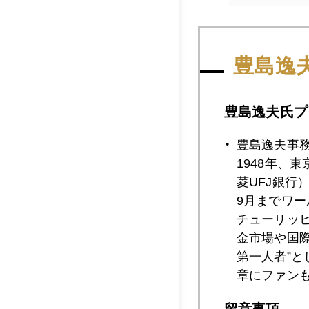
2011年02月2
豊島逸
2011年02月2
豊島逸夫氏プ
豊島逸夫事
2011年02月2
1948年、
菱UFJ銀行
9月までワ
チューリッ
2011年02月2
金市場や国
第一人者”
章にファン
2011年02月2
留意事項