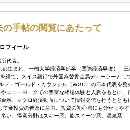
8日
原油急騰の米国経済への影響
夫の手帖の閲覧にあたって
5日
カダフィー暗殺の噂で乱高下
ロフィール
務所代表。
4日
風が吹けば。。。
東京都生まれ。一橋大学経済学部卒（国際経済専攻）。
）を経て、スイス銀行で外国為替貴金属ディーラーとして
ールド・ゴールド・カウンシル（WGC）の日本代表を務
ヒやニューヨークでの豊富な相場体験と人脈をもとに、
3日
次はサウジ？
際金融、マクロ経済動向について情報発信を行うとともに
として金投資の普及に尽力。投資の初心者にも分かりやす
も多い。得意分野はスキー系、鮨スイーツ系、温泉系。
2日
金価格１４００ドル再突破