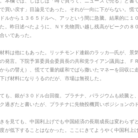
。本欄では、しばしば「噂で買って、ニュースで売る」と書
で買い戻す」目論見であった。それが一向に下がらない。慌
ドルから１３６５ドルへ、アッという間に急騰。結果的に１
た。昨日述べたように、ＮＹ先物買い越し残高がピークの８
合いであった。
材料は他にもあった。リッチモンド連銀のラッカ―氏が、景
の発言。下院予算委員会委員長の共和党ライアン議員は、Ｆ
からの譬え）、慌てて量的緩和でばら撒いたマネーを回収に
下げ材料になりうるのだが、市場は無視した。
ても、銀が３０ドル台回復。プラチナ、パラジウムも続騰と
ク過ぎたと書いたが、プラチナに先物投機買いポジションの
きを見ても、中国利上げでも中国経済の長期成長は変わらず
度が低下することはなかった。ここにきてようやく中国利上