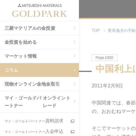
三菱マテリアルの金投資
TOP
豊島逸夫の手帖
金投資を始める
マーケット情報
Page1000
中国利上
コラム
現物
オンライン金地金取引
2011年2月9日
マイ・ゴールドパ
オンライント
中国関連では、春節
ートナー
レード
の、おおむねマーケ
資料請求
マイ・ゴールドパートナー
そこでマーケットの
入会申込
マイ・ゴールドパートナー