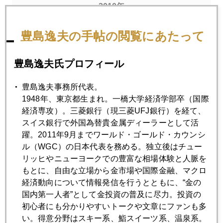
2010年
1月
2月
3月
4月
5月
6月
豊島逸夫の手帖の閲覧にあたって
7月
8月
9月
10月
11月
12月
豊島逸夫氏プロフィール
2010年01月28日
豊島逸夫事務所代表。
中国はギリシアの救世主になれるか
1948年、東京都生まれ。一橋大学経済学部卒（国際
経済専攻）。三菱銀行（現三菱UFJ銀行）を経て、
スイス銀行で外国為替貴金属ディーラーとして活
2010年01月27日
躍。2011年9月までワールド・ゴールド・カウンシ
オバマ金融規制の商品市場への影響
ル（WGC）の日本代表を務める。独立後はチュー
リッヒやニューヨークでの豊富な相場体験と人脈を
もとに、自由な立場から金市場や国際金融、マクロ
2010年01月26日
経済動向について情報発信を行うとともに、“金の
中国経済には荒療治が必要
国内第一人者”として金投資の普及に尽力。投資の
初心者にも分かりやすいトークや文章にファンも多
い。得意分野はスキー系、鮨スイーツ系、温泉系。
2010年01月25日