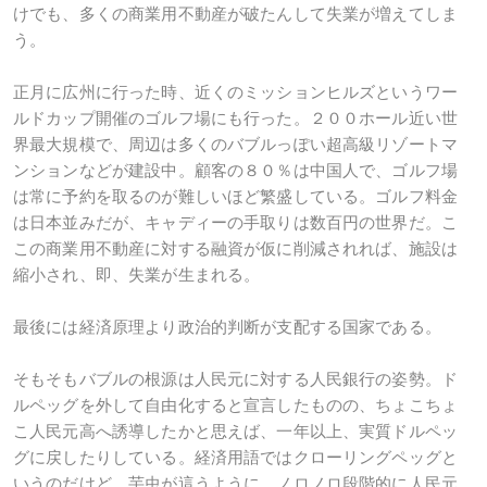
けでも、多くの商業用不動産が破たんして失業が増えてしま
う。
正月に広州に行った時、近くのミッションヒルズというワー
ルドカップ開催のゴルフ場にも行った。２００ホール近い世
界最大規模で、周辺は多くのバブルっぽい超高級リゾートマ
ンションなどが建設中。顧客の８０％は中国人で、ゴルフ場
は常に予約を取るのが難しいほど繁盛している。ゴルフ料金
は日本並みだが、キャディーの手取りは数百円の世界だ。こ
この商業用不動産に対する融資が仮に削減されれば、施設は
縮小され、即、失業が生まれる。
最後には経済原理より政治的判断が支配する国家である。
そもそもバブルの根源は人民元に対する人民銀行の姿勢。ド
ルペッグを外して自由化すると宣言したものの、ちょこちょ
こ人民元高へ誘導したかと思えば、一年以上、実質ドルペッ
グに戻したりしている。経済用語ではクローリングペッグと
いうのだけど、芋虫が這うように、ノロノロ段階的に人民元