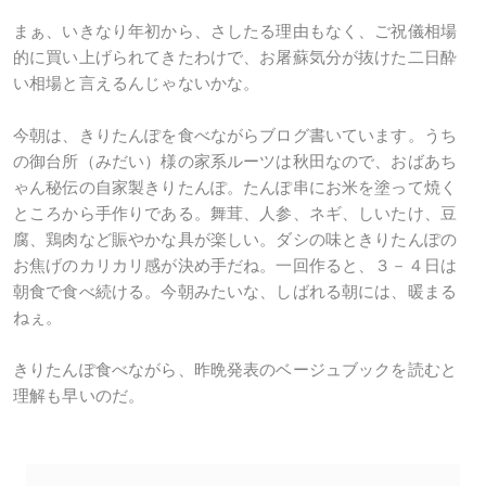
まぁ、いきなり年初から、さしたる理由もなく、ご祝儀相場
的に買い上げられてきたわけで、お屠蘇気分が抜けた二日酔
い相場と言えるんじゃないかな。
今朝は、きりたんぽを食べながらブログ書いています。うち
の御台所（みだい）様の家系ルーツは秋田なので、おばあち
ゃん秘伝の自家製きりたんぽ。たんぽ串にお米を塗って焼く
ところから手作りである。舞茸、人参、ネギ、しいたけ、豆
腐、鶏肉など賑やかな具が楽しい。ダシの味ときりたんぽの
お焦げのカリカリ感が決め手だね。一回作ると、３－４日は
朝食で食べ続ける。今朝みたいな、しばれる朝には、暖まる
ねぇ。
きりたんぽ食べながら、昨晩発表のベージュブックを読むと
理解も早いのだ。