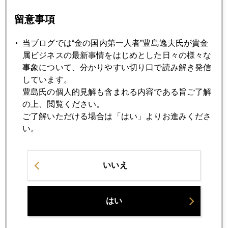
マーケットの流れを変えたマサチューセッツ
留意事項
当ブログでは“金の国内第一人者”豊島逸夫氏が貴金
2010年01月22日
属ビジネスの最新事情をはじめとした日々の様々な
オバマ金融規制案で大荒れ
事象について、分かりやすい切り口で読み解き発信
しています。
2010年01月21日
豊島氏の個人的見解も含まれる内容である旨ご了解
ユーロリスクと中国リスク
の上、閲覧ください。
ご了解いただける場合は「はい」よりお進みくださ
い。
2010年01月20日
脳梗塞の事前発見検査方法があるよ
いいえ
2010年01月18日
金利上昇予測で気迷
はい