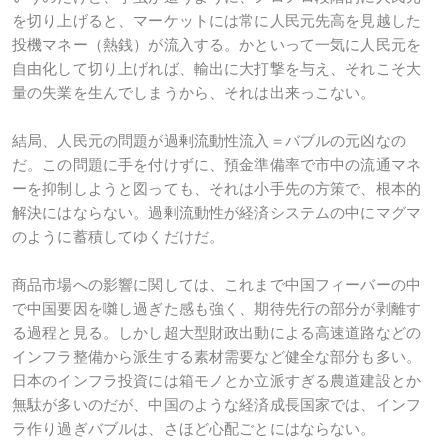
を切り上げると、マーケットには常に人民元先高を見越した
投機マネー（熱銭）が流入する。かといって一気に人民元を
自由化して切り上げれば、輸出に大打撃を与え、それこそ大
量の失業を生んでしまうから、それは出来っこない。
結局、人民元の問題が過剰流動性流入＝バブルの元凶なの
だ。この問題に手を付けずに、預金準備率で市中の流通マネ
ーを抑制しようと図っても、それは小手先の方策で、根本的
解決にはならない。過剰流動性が経済システムの中にマグマ
のように蓄積してゆくだけだ。
商品市場への影響に関しては、これまで中国フィーバーの中
で中国要因を囃し過ぎた感も強く、期待先行の部分が剥離す
る過程と見る。しかし超大型財政出動による高速道路などの
インフラ整備から派生する素材需要など健全な部分も多い。
日本のインフラ投資には箱モノとか立派すぎる農道建設とか
無駄が多いのだが、中国のような経済成長国家では、インフ
ラ作り過ぎバブルは、さほど心配ごとにはならない。