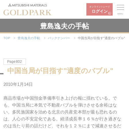
オンライントレード
ログイン
MENU
豊島逸夫の手帖
TOP
豊島逸夫の手帖
バックナンバー
中国当局が目指す"適度のバブル"
Page802
中国当局が目指す"適度のバブル"
2010年1月14日
商品市場が中国預金準備率引き上げの報に揺れている。で
も、中国当局に本気で不動産バブルを弾けさせる余裕はな
い。多民族国家を治める北京の共産党本部が最も恐れるの
は、人心の不安定化である。経済成長率１６％が行き過ぎな
のは当たり前の話だけど、それを１２％にまで減速させるだ