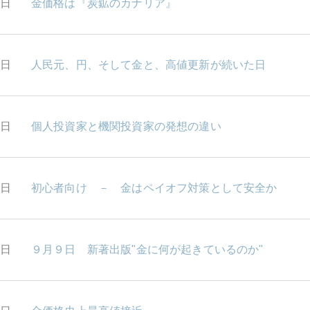
6日
金価格は『炭鉱のカナリア』
5日
人民元、円、そして金と、高値更新が続いた日
3日
個人投資家と機関投資家の発想の違い
0日
初心者向け － 金はペイオフ対策として安全か
7日
９月９日 新著出版"金に何が起きているのか"