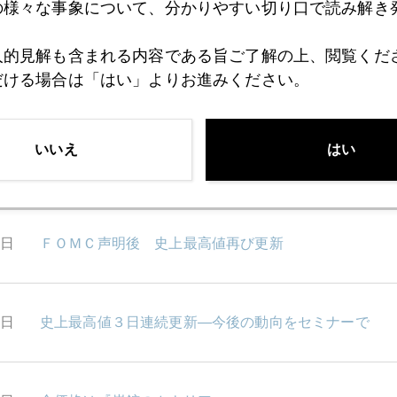
8日
の様々な事象について、分かりやすい切り口で読み解き
０.４１％、２０,０００、５００ｂｐ、そして＄１３０
人的見解も含まれる内容である旨ご了解の上、閲覧くだ
だける場合は「はい」よりお進みください。
7日
100年債
いいえ
はい
4日
バーナンキを信じられれば金は売り
2日
ＦＯＭＣ声明後 史上最高値再び更新
1日
史上最高値３日連続更新―今後の動向をセミナーで