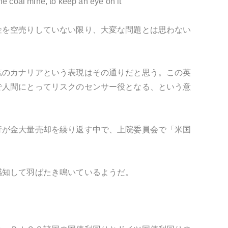
the coal mine, to keep an eye on it"
金を空売りしていない限り、大変な問題とは思わない
鉱のカナリアという表現はその通りだと思う。この英
で人間にとってリスクのセンサー役となる、という意
行が金大量売却を繰り返す中で、上院委員会で「米国
感知して羽ばたき鳴いているようだ。