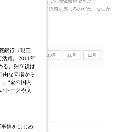
書いたせいか、その方面での勉強会が増えた～
とリスク分散の問題に切迫感を感じるのだね。なにか
三菱銀行（現三
8月
9月
10月
11月
12月
活躍。2011年
める。独立後は
自由な立場から
、“金の国内
いトークや文
新事情をはじめ