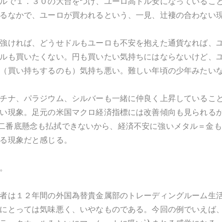
ルで１．３０の大台をつけ、ユーロ高ドル安になっているこ
るなかで、ユーロが買われるという、一見、辻褄の合わない
強ければ、どうせドルもユーロも不安を抱えた通貨なれば、
ルも買いたくない。円も買いたい気持ちにはならないけど、
（買い持ちするのも）気持ち悪い。難しい年頃の少年みたい
チナ、パラジウム、シルバーも一緒に仲良く上昇しているこ
い現象。足元の米国マクロ経済指標には改善傾向も見られる
 dip＝二番底懸念も払拭できないから、経済不安に強いメタル＝
る現象だと感じる。
。
者は１２年間の外国為替貴金属部のトレーディングルーム生
にとっては気味悪く、いやなものである。今回の例でいえば