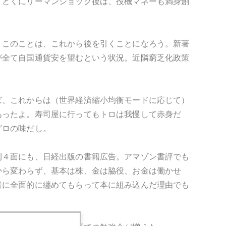
。とくにリーマンショック後は、投機マネーも満身創
。このことは、これから後を引くことになろう。新著
が全て自国通貨安を望むという状況。近隣窮乏化政策
ば、これからは（世界経済縮小均衡モードに応じて）
あったよ。寿司屋に行ってもトロは我慢して赤身だ
グロの味だし。
刊４面にも、日経出版の書籍広告。アマゾン書評でも
から変わらず、基本は株、金は脇役、お金は働かせ
者に全面的に纏めてもらって本に組み込んだ理由でも