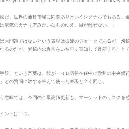
less you are short gold. But it strikes me that it's a canary in 
段だ。世界の通貨市場に問題ありというシグナルでもある。
は炭鉱のカナリアみたいなものゆえ、目が離せない。」
ば大問題ではないという表現は彼流のジョークであるが、炭
れるのだが、炭鉱内の異常をいち早く察知して反応すること
手段」という言葉は、彼がＦＲＢ議長在任中に欧州の中央銀
」との質問に対する答えで使った表現と全く同じ。
う意味では、今回の金最高値更新も、マーケットのリスクを
イントは二つ。