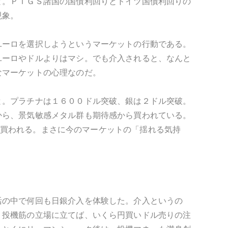
と。ＰＩＧＳ諸国の国債利回りとドイツ国債利回りの
現象。
ユーロを選択しようというマーケットの行動である。
ユーロやドルよりはマシ。でも介入されると、なんと
なマーケットの心理なのだ。
と。プラチナは１６００ドル突破、銀は２ドル突破。
から、景気敏感メタル群も期待感から買われている。
金も買われる。まさに今のマーケットの「揺れる気持
活の中で何回も日銀介入を体験した。介入というの
、投機筋の立場に立てば、いくら円買いドル売りの注