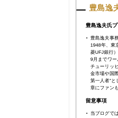
なお、新著のまえが
豊島逸
（笑）。日本経済の
寒くなる現象だ。
豊島逸夫氏プ
豊島逸夫事
1948年、
2010年
菱UFJ銀行
9月までワ
チューリッ
2010年09月3
金市場や国
第一人者”
章にファン
2010年09月2
留意事項
当ブログで