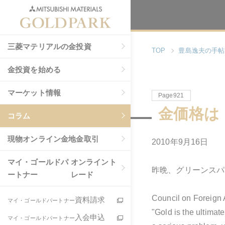
三菱マテリアルの金投資
TOP
豊島逸夫の手帖
金投資を始める
マーケット情報
Page921
金価格は
コラム
現物
オンライン金地金取引
2010年9月16日
マイ・ゴールドパ
オンライント
昨晩、グリーンスパ
ートナー
レード
Council on Fo
資料請求
マイ・ゴールドパートナー
"Gold is the ultimate
入会申込
マイ・ゴールドパートナー