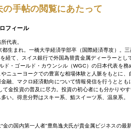
き冒頭に「霞が関や永田町の元住民が金に興味持つ」ことを
夫の手帖の閲覧にあたって
実態についてコアの情報に近い人ほど、個人のレベルになる
ロフィール
務所代表。
東京都生まれ。一橋大学経済学部卒（国際経済専攻）。
1月
2月
3月
4月
5月
6月
7月
）を経て、スイス銀行で外国為替貴金属ディーラーとして
ールド・ゴールド・カウンシル（WGC）の日本代表を務
ヒやニューヨークでの豊富な相場体験と人脈をもとに、
0日
際金融、マクロ経済動向について情報発信を行うとともに
ジョン・ポールソンの過激なご託宣
として金投資の普及に尽力。投資の初心者にも分かりやす
も多い。得意分野はスキー系、鮨スイーツ系、温泉系。
9日
１３００ドル通過
は“金の国内第一人者”豊島逸夫氏が貴金属ビジネスの最