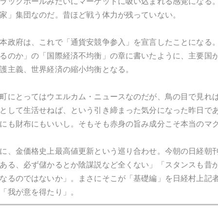
ラックホールみたいにマーケットに吸い込まれる感覚になる
家」集団なのだ。昔ほど戦う体力が残っていない。
本政府は、これで「通貨安競争参入」を宣言したことになる
るのか」の「国際経済不均衡」の章に書いたように、主要国
護主義、世界経済の縮小均衡となる。
町にとってはウエルカム・ニュースなのだが、鳥の目で見れ
として生活せねば、という引き締まった気分になった昨日で
にも財布にもいいし。そもそも赤身の旨み成分こそ本当のマ
に、金価格史上最高値更新という巡り合わせ。今朝の日経朝
ある、必ず儲かるとか陰謀説など全くない」「スタンスも昔
なるのではないか」。まさにそこが「基礎編」を日経村上記
「我が意を得たり」。