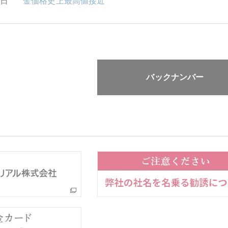
1日
金価格史上最高値接近
バックナンバー