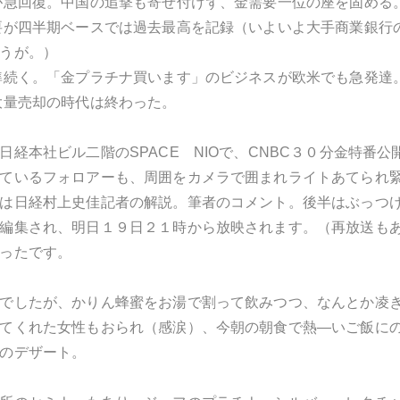
が急回復。中国の追撃も寄せ付けず、金需要一位の座を固める
要が四半期ベースでは過去最高を記録（いよいよ大手商業銀行
うが。）
準続く。「金プラチナ買います」のビジネスが欧米でも急発達
大量売却の時代は終わった。
日経本社ビル二階のSPACE NIOで、CNBC３０分金特番
ているフォロアーも、周囲をカメラで囲まれライトあてられ
は日経村上史佳記者の解説。筆者のコメント。後半はぶっつ
編集され、明日１９日２１時から放映されます。（再放送も
ったです。
でしたが、かりん蜂蜜をお湯で割って飲みつつ、なんとか凌
てくれた女性もおられ（感涙）、今朝の朝食で熱―いご飯に
のデザート。