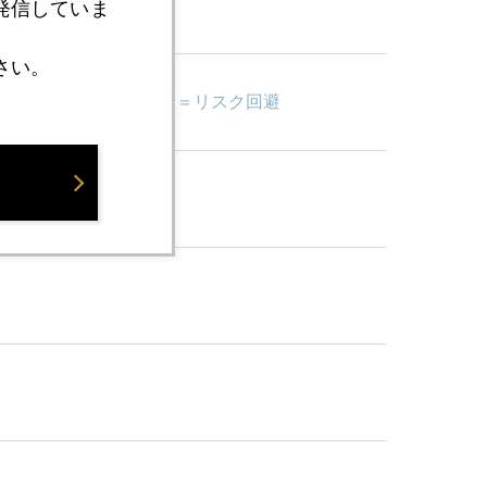
発信していま
さい。
、アイルランド財政危機＝リスク回避