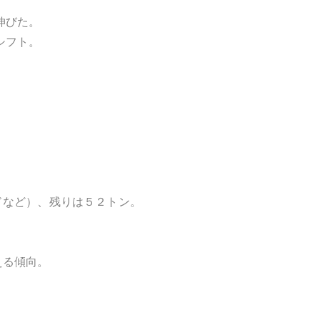
伸びた。
シフト。
ドなど）、残りは５２トン。
える傾向。