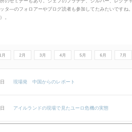
所のセミナーもあり。ジェフのプラチナ、シルバー、レクチ
ッタ―のフォロアーやブログ読者も参加してたみたいですね
）。
1月
2月
3月
4月
5月
6月
7月
0日
現場発 中国からのレポート
6日
アイルランドの現場で見たユーロ危機の実態