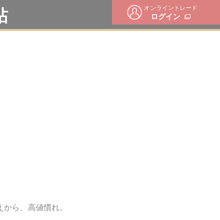
オンライントレード
帖
ログイン
えから、高値慣れ。