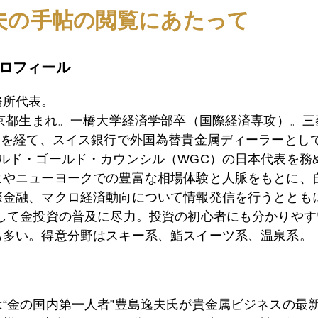
5日
現場発アイルランドレポート パート２
夫の手帖の閲覧にあたって
ロフィール
4日
現場発 アイルランドからのレポート
務所代表。
東京都生まれ。一橋大学経済学部卒（国際経済専攻）。
9日
米国債売ってＧＭに乗り換え？
）を経て、スイス銀行で外国為替貴金属ディーラーとして
ールド・ゴールド・カウンシル（WGC）の日本代表を務
ヒやニューヨークでの豊富な相場体験と人脈をもとに、
8日
２０１０年 ７－９月期 金需給統計発表
際金融、マクロ経済動向について情報発信を行うとともに
として金投資の普及に尽力。投資の初心者にも分かりやす
も多い。得意分野はスキー系、鮨スイーツ系、温泉系。
7日
有事のドル買いか 投機的ドル売りの買い戻しか
は“金の国内第一人者”豊島逸夫氏が貴金属ビジネスの最