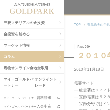
三菱マテリアルの金投資
TOP
豊島逸夫の手帖
金投資を始める
マーケット情報
Page959
２０１０
コラム
現物
オンライン金地金取引
2010年11月18日
マイ・ゴールドパ
オンライント
需要サイド
ートナー
レード
― 総需要は９２２
― 宝飾需要は５２
資料請求
マイ・ゴールドパートナー
― 宝飾分野ではイ
入会申込
マイ・ゴールドパートナー