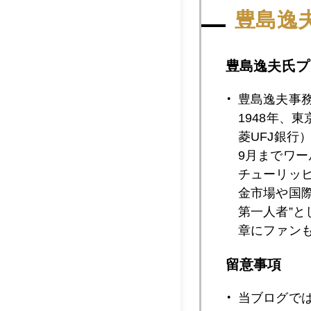
2010年11月2
豊島逸
豊島逸夫氏プ
2010年11月2
豊島逸夫事
1948年、
2010年11月1
菱UFJ銀行
9月までワ
チューリッ
2010年11月1
金市場や国
第一人者”
章にファン
2010年11月1
留意事項
当ブログで