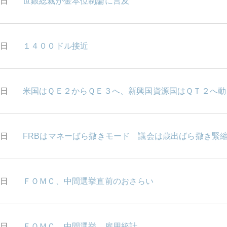
9日
世銀総裁が金本位制論に言及
8日
１４００ドル接近
5日
米国はＱＥ２からＱＥ３へ、新興国資源国はＱＴ２へ動
4日
FRBはマネーばら撒きモード 議会は歳出ばら撒き緊
2日
ＦＯＭＣ、中間選挙直前のおさらい
1日
ＦＯＭＣ，中間選挙、雇用統計