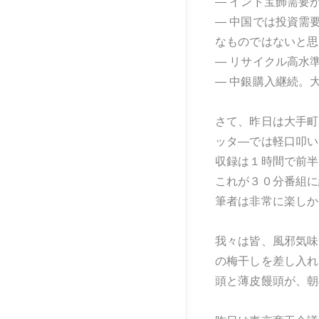
― インド宝飾需要
― 中国では投資需
なものではないと思
― リサイクル高水
― 中銀購入継続。
さて、昨日は大手町
ッタ―では軽口叩い
収録は１時間で前半
これが３０分番組に
筆者は非常に楽しか
我々は皆、風邪気味
の梅干しを差し入れ
頭と薄皮饅頭が、朝