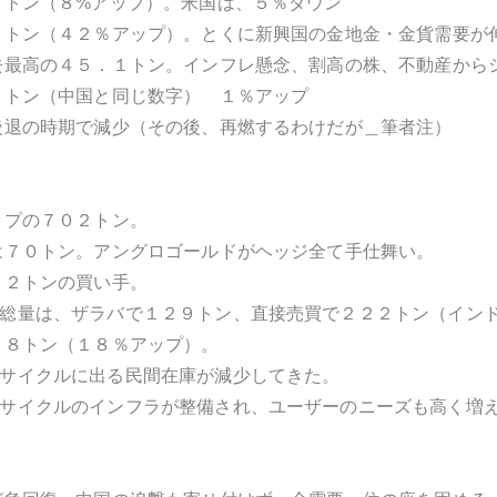
トン（８%アップ）。米国は、５％ダウン
０トン（４２％アップ）。とくに新興国の金地金・金貨需要が
去最高の４５．１トン。インフレ懸念、割高の株、不動産から
１トン（中国と同じ数字） １％アップ
後退の時期で減少（その後、再燃するわけだが＿筆者注）
ップの７０２トン。
は７０トン。アングロゴールドがヘッジ全て手仕舞い。
２２トンの買い手。
総量は、ザラバで１２９トン、直接売買で２２２トン（イン
１８トン（１８％アップ）。
サイクルに出る民間在庫が減少してきた。
サイクルのインフラが整備され、ユーザーのニーズも高く増