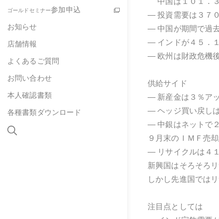
中国は１０１．３
参加申込
ゴールドセミナー
― 投資需要は３７
お知らせ
― 中国が期間で過
― インドが４５．
店舗情報
― 欧州は財政危機
よくあるご質問
お問い合わせ
供給サイド
本人確認書類
― 新産金は３％ア
― ヘッジ買い戻し
各種書類ダウンロード
― 中銀はネットで
９月末のＩＭＦ売却
― リサイクルは４
新興国はそろそろリ
しかし先進国ではリ
注目点としては