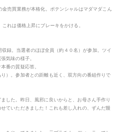
。
の金売買業務が本格化。ポテンシャルはマダマダこん
。これは価格上昇にブレーキをかける。
公開収録。当選者のほぼ全員（約４０名）が参加。ツイ
緊張気味の様子。
け本番の質疑応答。
あり）。参加者との距離も近く、双方向の番組作りで
ぎました。昨日、風邪に良いからと、お母さん手作り
のせていただきました！これも差し入れの、ずんだ饅