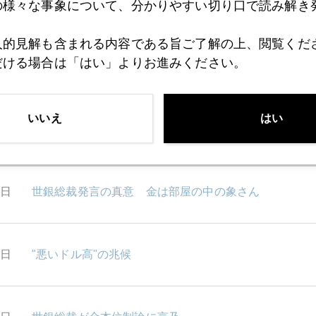
6日
もしアイルランド国債がデフォルトに陥ったら
の様々な事象について、分かりやすい切り口で読み解き
人的見解も含まれる内容である旨ご了解の上、閲覧くだ
だける場合は「はい」よりお進みください。
5日
ＱＥ２（量的緩和第二弾）＝リスク選好→中国利上げ
いいえ
はい
2日
中国のインフレ懸念
1日
世銀総裁発言の真意 金は部屋の中の象さん
0日
"悪いドル高"の兆候