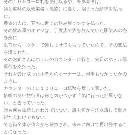
その１００ユーロ札を受け取るや、養豚業者は、
餌と燃料の販売業者（農協）に走り、溜まった請求を払っ
た。
農協の人は、直ちに近くの飲み屋でツケを払った。
その飲み屋のオヤジは、丁度店で酒を飲んでいた馴染みの売
春婦に
以前から「ツケ」で楽しませてもらっていたので、その支払
を済ませた。
そのお姐さんはホテルのカウンターに行き、先日のホテル部
屋代を支払った。
それを受け取ったホテルのオーナーは、何事もなかったかの
ように
カウンターの上に１００ユーロ紙幣を戻して置いた。
恰幅の良い旅行者は何も気がつかず「気に行った部屋がな
い」と去っていった。
誰も何も生産したわけではない、誰も何かを汗水流して働き
得たえわけでもない。
でも街全体が借金から解放され、未来に向けて再出発するこ
とになった。