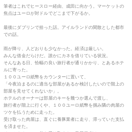
筆者はこれでヒースロー経由、成田に向かう。マーケットの
焦点はユーロが対ドルでどこまで下がるか。
最後にダブリンで拾った話。アイルランドの閑散とした都市
での話。
雨が降り、人どおりも少なかった。経済は厳しい。
みんな借金だらけだ。誰かにカネを借りている状況。
そんなある日、恰幅の良い旅行者が通りかかり、とあるホテ
ルに寄った。
１００ユーロ紙幣をカウンターに置いて、
「今夜泊まるのに適当な部屋があるか検討したいので階上の
部屋を見せてくれないか」。
ホテルのオーナーは部屋のキーを幾つか選んで渡し、
旅行者が階上に行くや、１００ユーロ紙幣を掴み隣の肉屋の
ツケを払うために走った。
受け取った肉屋は、直ぐに養豚業者に走り、滞っていた支払
を済ませた。