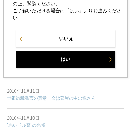
2010年11月16日
の上、閲覧ください。
もしアイルランド国債がデフォルトに陥ったら
ご了解いただける場合は「はい」よりお進みくださ
い。
2010年11月15日
ＱＥ２（量的緩和第二弾）＝リスク選好→中国利上げ、ア
いいえ
イルランド財政危機＝リスク回避
はい
2010年11月12日
中国のインフレ懸念
2010年11月11日
世銀総裁発言の真意 金は部屋の中の象さん
2010年11月10日
"悪いドル高"の兆候