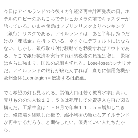
今日はアイルランドの今後４カ年経済再生計画発表の日。ホ
テルのロビーのあちこちでテレビカメラの前でキャスターが
語っている。いまや問題はソブリンリスクよりバンキング
（銀行）リスクである。アイルランドは、あと半年は持つだ
けの「埋蔵金」を持っている。今すぐにデフォルトにはなら
ない。しかし、銀行取り付け騒動でも勃発すればアウトであ
る。そこで銀行救済を実行すれば納税者の負担は増し、緊縮
はさらに強まり、国民の忍耐も切れる。Lose-loseのシナリオ
だ。アイルランドの銀行が破たんすれば、直ちに信用危機が
欧州全体にcontagion＝伝染するは必至。
でも希望の灯も見られる。労働人口は若く教育水準は高い。
売りものの法人税１２．５％は死守して外資導入を再び図る
構えだ。工業生産は１－９月で年率１１．５％増加してき
た。修羅場を経験した後で、縮小均衡の新たなアイルランド
が再生するだろう、と期待したい。優秀でいい人たちだか
ら。