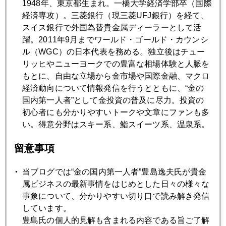
1948年、東京都生まれ。一橋大学経済学部卒（国際
現場発アイルランドレポート パート２
経済専攻）。三菱銀行（現三菱UFJ銀行）を経て、
スイス銀行で外国為替貴金属ディーラーとして活
躍。2011年9月までワールド・ゴールド・カウンシ
2010年11月24日
ル（WGC）の日本代表を務める。独立後はチュー
現場発 アイルランドからのレポート
リッヒやニューヨークでの豊富な相場体験と人脈を
もとに、自由な立場から金市場や国際金融、マクロ
経済動向について情報発信を行うとともに、“金の
2010年11月19日
国内第一人者”として金投資の普及に尽力。投資の
米国債売ってＧＭに乗り換え？
初心者にも分かりやすいトークや文章にファンも多
い。得意分野はスキー系、鮨スイーツ系、温泉系。
2010年11月18日
留意事項
２０１０年 ７－９月期 金需給統計発表
当ブログでは“金の国内第一人者”豊島逸夫氏が貴金
属ビジネスの最新事情をはじめとした日々の様々な
2010年11月17日
事象について、分かりやすい切り口で読み解き発信
有事のドル買いか 投機的ドル売りの買い戻しか
しています。
豊島氏の個人的見解も含まれる内容である旨ご了解