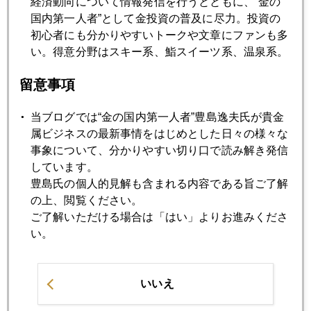
経済動向について情報発信を行うとともに、“金の
リーマンショックの再来か
国内第一人者”として金投資の普及に尽力。投資の
初心者にも分かりやすいトークや文章にファンも多
2010年05月25日
い。得意分野はスキー系、鮨スイーツ系、温泉系。
流動性とソルベンシ―
留意事項
2010年05月24日
当ブログでは“金の国内第一人者”豊島逸夫氏が貴金
南欧、規制、中国のトリプル安
属ビジネスの最新事情をはじめとした日々の様々な
事象について、分かりやすい切り口で読み解き発信
しています。
2010年05月21日
豊島氏の個人的見解も含まれる内容である旨ご了解
マネー擾乱
の上、閲覧ください。
ご了解いただける場合は「はい」よりお進みくださ
い。
2010年05月20日
表層雪崩
いいえ
2010年05月19日