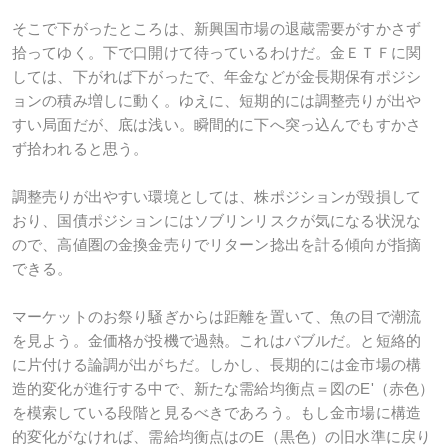
そこで下がったところは、新興国市場の退蔵需要がすかさず
拾ってゆく。下で口開けて待っているわけだ。金ＥＴＦに関
しては、下がれば下がったで、年金などが金長期保有ポジシ
ョンの積み増しに動く。ゆえに、短期的には調整売りが出や
すい局面だが、底は浅い。瞬間的に下へ突っ込んでもすかさ
ず拾われると思う。
調整売りが出やすい環境としては、株ポジションが毀損して
おり、国債ポジションにはソブリンリスクが気になる状況な
ので、高値圏の金換金売りでリターン捻出を計る傾向が指摘
できる。
マーケットのお祭り騒ぎからは距離を置いて、魚の目で潮流
を見よう。金価格が投機で過熱。これはバブルだ。と短絡的
に片付ける論調が出がちだ。しかし、長期的には金市場の構
造的変化が進行する中で、新たな需給均衡点＝図のE'（赤色）
を模索している段階と見るべきであろう。もし金市場に構造
的変化がなければ、需給均衡点はのE（黒色）の旧水準に戻り