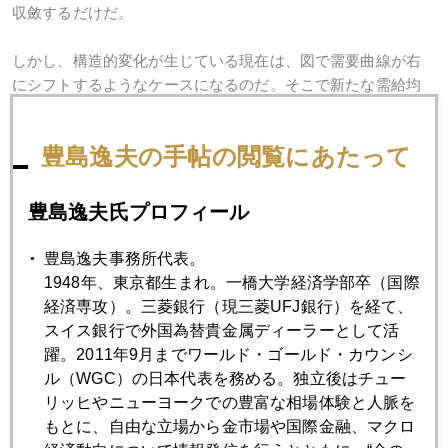
収斂するだけだ。
しかし、構造的変化が生じている現在は、図で需要曲線が右
にシフトするようなケースになるのだ。そこで新たな需給均
衡点の模索の過程に入るわけだが、その道中にはオーバーシ
ュートもあるし、アンダーシュートもある。オーバー、アン
豊島逸夫の手帖の閲覧にあたって
ダーを切り返しつつ、新興国も徐々に高値慣れしてゆき、新
たな需給均衡点に価格は収斂してゆく。その収斂する水準は
１１５０－１２００のレンジにあるのではないかと思う。
豊島逸夫氏プロフィール
豊島逸夫事務所代表。
2010年
1948年、東京都生まれ。一橋大学経済学部卒（国際
経済専攻）。三菱銀行（現三菱UFJ銀行）を経て、
1月
2月
3月
4月
5月
6月
スイス銀行で外国為替貴金属ディーラーとして活
7月
8月
9月
10月
11月
12月
躍。2011年9月までワールド・ゴールド・カウンシ
ル（WGC）の日本代表を務める。独立後はチュー
リッヒやニューヨークでの豊富な相場体験と人脈を
もとに、自由な立場から金市場や国際金融、マクロ
2010年05月26日