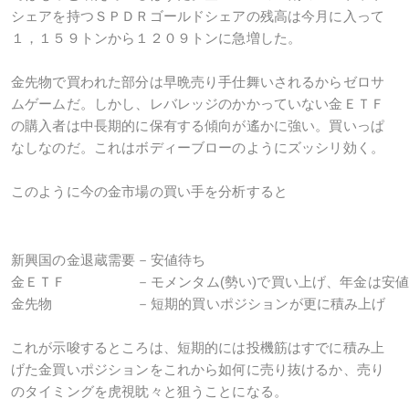
シェアを持つＳＰＤＲゴールドシェアの残高は今月に入って
１，１５９トンから１２０９トンに急増した。
金先物で買われた部分は早晩売り手仕舞いされるからゼロサ
ムゲームだ。しかし、レバレッジのかかっていない金ＥＴＦ
の購入者は中長期的に保有する傾向が遙かに強い。買いっぱ
なしなのだ。これはボディーブローのようにズッシリ効く。
このように今の金市場の買い手を分析すると
新興国の金退蔵需要
－
安値待ち
金ＥＴＦ
－
モメンタム(勢い)で買い上げ、年金は安
金先物
－
短期的買いポジションが更に積み上げ
これが示唆するところは、短期的には投機筋はすでに積み上
げた金買いポジションをこれから如何に売り抜けるか、売り
のタイミングを虎視眈々と狙うことになる。