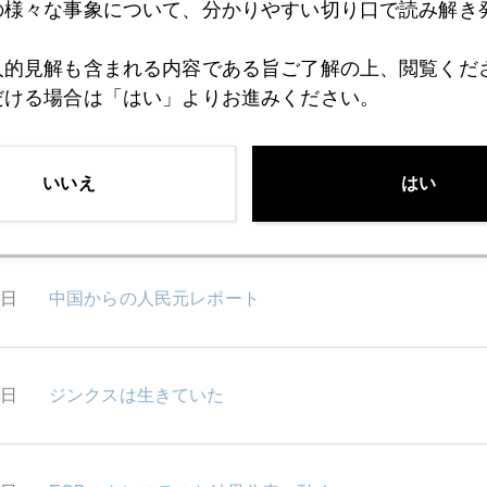
5日
の様々な事象について、分かりやすい切り口で読み解き
中国金需要量は倍増へ
人的見解も含まれる内容である旨ご了解の上、閲覧くだ
だける場合は「はい」よりお進みください。
4日
ＦＯＭＣで超低金利政策長期継続濃厚
いいえ
はい
2日
中国からの人民元レポート パート２
1日
中国からの人民元レポート
8日
ジンクスは生きていた