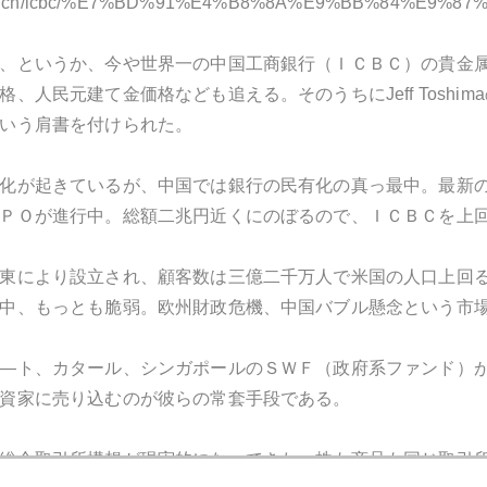
.com.cn/icbc/%E7%BD%91%E4%B8%8A%E9%BB%84%E9%87%
、というか、今や世界一の中国工商銀行（ＩＣＢＣ）の貴金
格、人民元建て金価格なども追える。そのうちにJeff Tosh
いう肩書を付けられた。
化が起きているが、中国では銀行の民有化の真っ最中。最新
ＰＯが進行中。総額二兆円近くにのぼるので、ＩＣＢＣを上
東により設立され、顧客数は三億二千万人で米国の人口上回
中、もっとも脆弱。欧州財政危機、中国バブル懸念という市
―ト、カタール、シンガポールのＳＷＦ（政府系ファンド）
資家に売り込むのが彼らの常套手段である。
総合取引所構想が現実的になってきた。株も商品も同じ取引