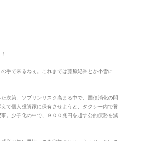
！！
この手で来るねぇ。これまでは藤原紀香とか小雪に
った次第。ソブリンリスク高まる中で、国債消化の問
訴えて個人投資家に保有させようと、タクシー内で養
記事。少子化の中で、９００兆円を超す公的債務を減