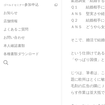
緊急調査「結婚する
参加申込
ゴールドセミナー
Ｑ１ 結婚相手に
お知らせ
ＡＮＳ 堅実さや経
Ｑ２ 結婚相手に
店舗情報
ＡＮＳ どうやら女
よくあるご質問
お問い合わせ
そこで、婚活で結婚
本人確認書類
という仕掛けである
各種書類ダウンロード
「やっぱり国債」と
じつは、筆者は、こ
題に欧州はとくに敏
毛剤の広告の隣にＪ
らす作業は並大抵で