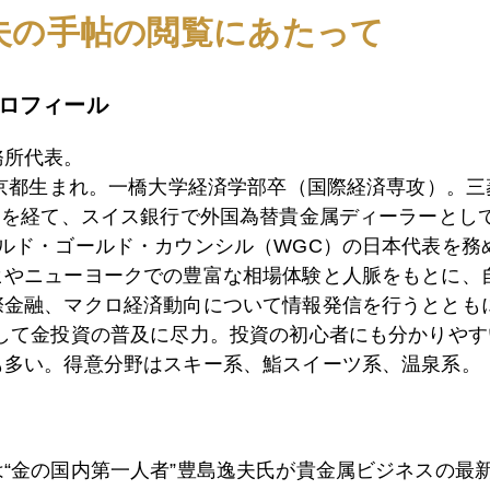
かれるという危機感。ワンストップ・ショッピングならぬ 
夫の手帖の閲覧にあたって
東証、大証、東工取、三取引所連合セミナーや講演依頼など
ロフィール
務所代表。
東京都生まれ。一橋大学経済学部卒（国際経済専攻）。
1月
2月
3月
4月
5月
6月
7月
）を経て、スイス銀行で外国為替貴金属ディーラーとして
ールド・ゴールド・カウンシル（WGC）の日本代表を務
ヒやニューヨークでの豊富な相場体験と人脈をもとに、
0日
際金融、マクロ経済動向について情報発信を行うとともに
ギリシア８月危機説
として金投資の普及に尽力。投資の初心者にも分かりやす
も多い。得意分野はスキー系、鮨スイーツ系、温泉系。
8日
アリ組とキリギリス組の対話 Ｇ２０
は“金の国内第一人者”豊島逸夫氏が貴金属ビジネスの最