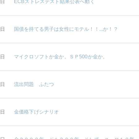
7日
ECBストレステスト結果公表へ動く
6日
国債を持てる男子は女性にモテル！！...か！？
4日
マイクロソフトか金か。ＳＰ500か金か。
0日
流出問題 ふたつ
9日
金価格下げシナリオ