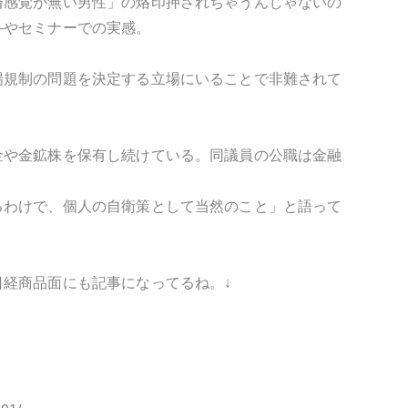
済感覚が無い男性」の烙印押されちゃうんじゃないの
―やセミナーでの実感。
場規制の問題を決定する立場にいることで非難されて
金や金鉱株を保有し続けている。同議員の公職は金融
るわけで、個人の自衛策として当然のこと」と語って
経商品面にも記事になってるね。↓