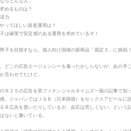
ならどんな人」
求めるものは？
済力
やってほしい資産運用は？
子は確実で安定感のある運用を求めているぞ！
男子を目指すなら、個人向け国債の新商品「固定３」に挑戦
。どこの広告エージェンシーを雇ったかしらないが、あの手
か言わせてたけど。
のＲ２５の広告を英フィナンシャルタイムズ一面の記事で知
感。ジャパンではＪＧＢ（日本国債）をセックスアピールに
ＧＢ広告を置いたりしているが、反応は芳しくない、という
はないと書いている。