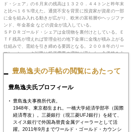
ド・シェア」の６月末の残高は１３２０．４４トンと昨年末
と比べ１６％増えた。通貨不安を背景に投資家が資産の一部
に金を組み入れる動きが広がり、欧米の富裕層やヘッジファ
ンド、年金基金 などの資金が流入している。
ＳＰＤＲゴールド・シェアは金現物を裏付けとしている。Ｅ
ＴＦ残高が増えれば管理会社の地下金庫に金塊が積み上がる
仕組みで、需給を引き締める要因となる。２００８年のリー
マン・ショック以降は投資需要の増加が著しく、金価格を大
きく左右する要因となっている。投資マネーの動向次第で大
きく相場が変動するため、今後も注意が必要だ。（村上史
豊島逸夫の手帖の閲覧にあたって
佳）
豊島逸夫氏プロフィール
豊島逸夫事務所代表。
2010年
1948年、東京都生まれ。一橋大学経済学部卒（国際
1月
2月
3月
4月
5月
6月
経済専攻）。三菱銀行（現三菱UFJ銀行）を経て、
スイス銀行で外国為替貴金属ディーラーとして活
7月
8月
9月
10月
11月
12月
躍。2011年9月までワールド・ゴールド・カウンシ