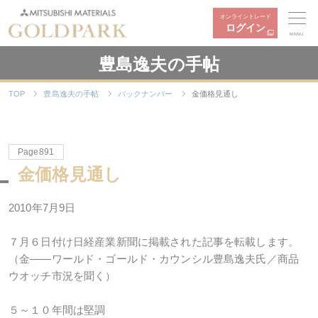
オンライントレード
ログイン
MENU
豊島逸夫の手帖
TOP
豊島逸夫の手帖
バックナンバー
金価格見通し
Page891
金価格見通し
2010年7月9日
７月６日付け日経産業新聞に掲載された記事を転載します。
（金――ワールド・ゴールド・カウンシル豊島逸夫氏／商品
ウオッチ市況を聞く）
５～１０年間は堅調