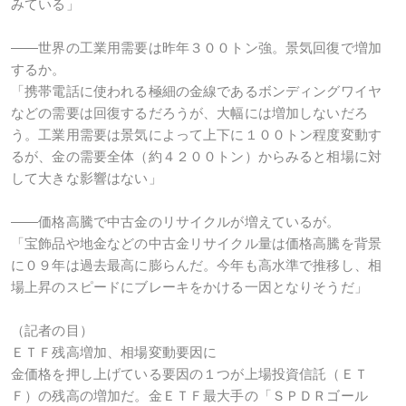
みている」
――世界の工業用需要は昨年３００トン強。景気回復で増加
するか。
「携帯電話に使われる極細の金線であるボンディングワイヤ
などの需要は回復するだろうが、大幅には増加しないだろ
う。工業用需要は景気によって上下に１００トン程度変動す
るが、金の需要全体（約４２００トン）からみると相場に対
して大きな影響はない」
――価格高騰で中古金のリサイクルが増えているが。
「宝飾品や地金などの中古金リサイクル量は価格高騰を背景
に０９年は過去最高に膨らんだ。今年も高水準で推移し、相
場上昇のスピードにブレーキをかける一因となりそうだ」
（記者の目）
ＥＴＦ残高増加、相場変動要因に
金価格を押し上げている要因の１つが上場投資信託（ＥＴ
Ｆ）の残高の増加だ。金ＥＴＦ最大手の「ＳＰＤＲゴール