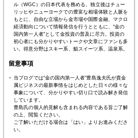
ル（WGC）の日本代表を務める。独立後はチュー
リッヒやニューヨークでの豊富な相場体験と人脈を
2010年07月27日
もとに、自由な立場から金市場や国際金融、マクロ
ストレステストが必要なファニーメイ
経済動向について情報発信を行うとともに、“金の
国内第一人者”として金投資の普及に尽力。投資の
初心者にも分かりやすいトークや文章にファンも多
2010年07月26日
い。得意分野はスキー系、鮨スイーツ系、温泉系。
疑心暗鬼
留意事項
2010年07月23日
当ブログでは“金の国内第一人者”豊島逸夫氏が貴金
金融規制 － 性善説か性悪説か
属ビジネスの最新事情をはじめとした日々の様々な
事象について、分かりやすい切り口で読み解き発信
しています。
2010年07月22日
豊島氏の個人的見解も含まれる内容である旨ご了解
出口戦略からクイーンエリザベス２号（ＱＥ２）を模索へ
の上、閲覧ください。
ご了解いただける場合は「はい」よりお進みくださ
い。
2010年07月21日
ヘッジファンドがチョコレート価格も動かす