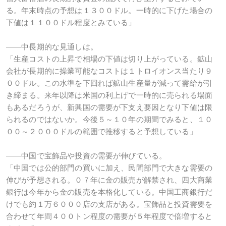
る。年末時点の予想は１３００ドル。一時的に下げた場合の
下値は１１００ドル程度とみている」
――中長期的な見通しは。
「生産コストの上昇で相場の下値は切り上がっている。鉱山
会社が長期的に操業可能なコストは１トロイオンス当たり９
００ドル。この水準を下回れば鉱山生産量が減って需給が引
き締まる。来年以降は米国の利上げで一時的に売られる場面
もあるだろうが、新興国の需要が下支え要因となり下値は限
られるのではないか。今後５～１０年の期間でみると、１０
００～２０００ドルの範囲で推移すると予想している」
――中国で宝飾品や投資の需要が伸びている。
「中国では公的部門の買いに加え、民間部門で大きな需要の
伸びが予想される。０７年に金の販売が解禁され、四大商業
銀行は今年から金の販売を本格化している。中国工商銀行だ
けでも約１万６０００店の支店がある。宝飾品と投資需要を
合わせて年間４００トン程度の需要が５年程度で倍増すると