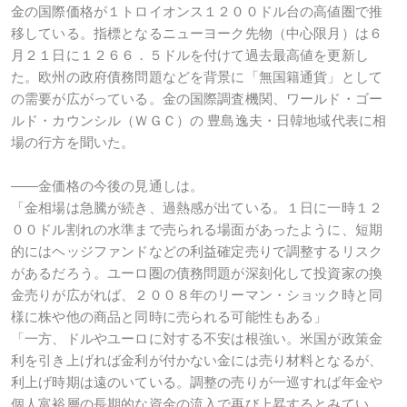
金の国際価格が１トロイオンス１２００ドル台の高値圏で推
移している。指標となるニューヨーク先物（中心限月）は６
月２１日に１２６６．５ドルを付けて過去最高値を更新し
た。欧州の政府債務問題などを背景に「無国籍通貨」として
の需要が広がっている。金の国際調査機関、ワールド・ゴー
ルド・カウンシル（ＷＧＣ）の 豊島逸夫・日韓地域代表に相
場の行方を聞いた。
――金価格の今後の見通しは。
「金相場は急騰が続き、過熱感が出ている。１日に一時１２
００ドル割れの水準まで売られる場面があったように、短期
的にはヘッジファンドなどの利益確定売りで調整するリスク
があるだろう。ユーロ圏の債務問題が深刻化して投資家の換
金売りが広がれば、２００８年のリーマン・ショック時と同
様に株や他の商品と同時に売られる可能性もある」
「一方、ドルやユーロに対する不安は根強い。米国が政策金
利を引き上げれば金利が付かない金には売り材料となるが、
利上げ時期は遠のいている。調整の売りが一巡すれば年金や
個人富裕層の長期的な資金の流入で再び上昇するとみてい