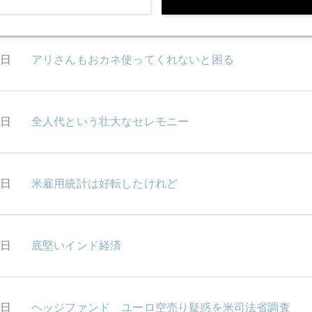
0日
アリさんもおカネ使ってくれないと困る
9日
全人代という壮大なセレモニー
8日
米雇用統計は好転したけれど
5日
底堅いインド経済
3日
ヘッジファンド ユーロ空売り疑惑を米司法省調査