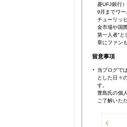
菱UFJ銀行
9月までワ
チューリッ
2010年03月1
金市場や国
第一人者”
章にファン
2010年03月1
留意事項
当ブログで
2010年03月1
とした日々
す。
豊島氏の個
ご了解いた
2010年03月1
2010年03月1