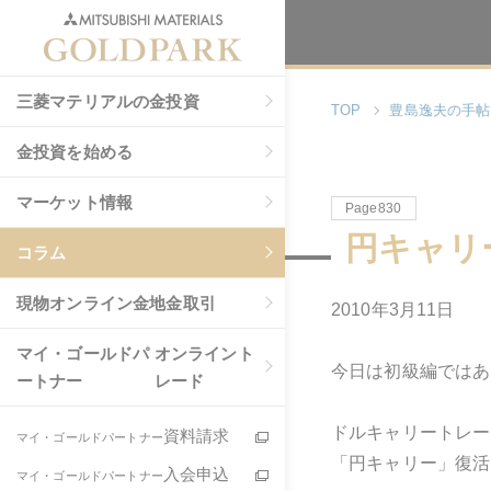
三菱マテリアルの金投資
TOP
豊島逸夫の手帖
金投資を始める
マーケット情報
Page830
円キャリ
コラム
現物
オンライン金地金取引
2010年3月11日
マイ・ゴールドパ
オンライント
今日は初級編ではあ
ートナー
レード
ドルキャリートレー
資料請求
マイ・ゴールドパートナー
「円キャリー」復活
入会申込
マイ・ゴールドパートナー