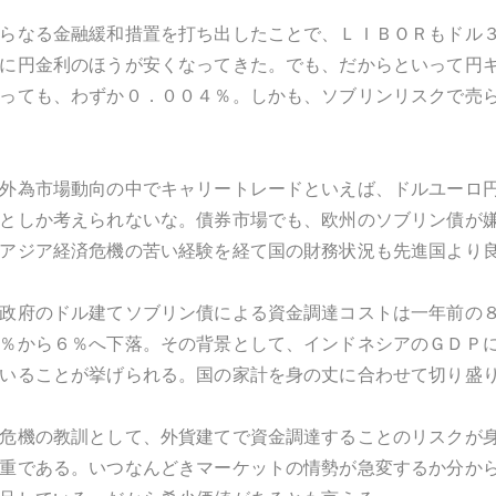
らなる金融緩和措置を打ち出したことで、ＬＩＢＯＲもドル
に円金利のほうが安くなってきた。でも、だからといって円
っても、わずか０．００４％。しかも、ソブリンリスクで売
外為市場動向の中でキャリートレードといえば、ドルユーロ
としか考えられないな。債券市場でも、欧州のソブリン債が
アジア経済危機の苦い経験を経て国の財務状況も先進国より
政府のドル建てソブリン債による資金調達コストは一年前の
％から６％へ下落。その背景として、インドネシアのＧＤＰ
いることが挙げられる。国の家計を身の丈に合わせて切り盛
危機の教訓として、外貨建てで資金調達することのリスクが
重である。いつなんどきマーケットの情勢が急変するか分か