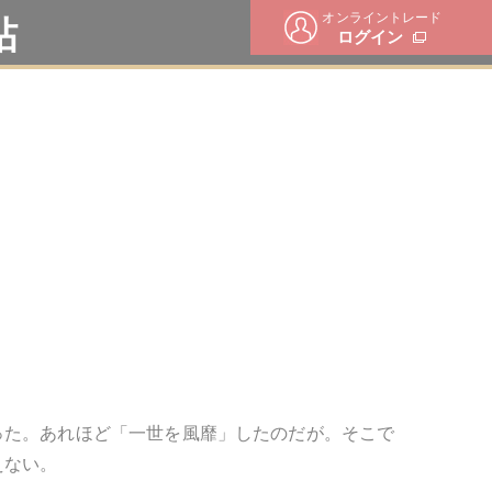
オンライントレード
帖
ログイン
った。あれほど「一世を風靡」したのだが。そこで
えない。