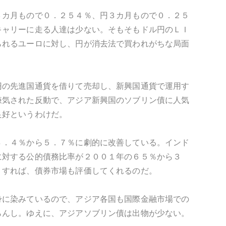
３カ月もので０．２５４％、円３カ月もので０．２５
キャリーに走る人達は少ない。そもそもドル円のＬＩ
られるユーロに対し、円が消去法で買われがちな局面
円の先進国通貨を借りて売却し、新興国通貨で運用す
嫌気された反動で、アジア新興国のソブリン債に人気
良好というわけだ。
８．４％から５．７％に劇的に改善している。インド
に対する公的債務比率が２００１年の６５％から３
りすれば、債券市場も評価してくれるのだ。
身に染みているので、アジア各国も国際金融市場での
らんし。ゆえに、アジアソブリン債は出物が少ない。