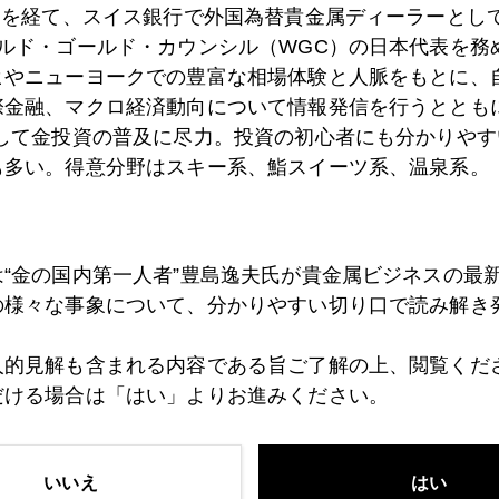
）を経て、スイス銀行で外国為替貴金属ディーラーとして
ールド・ゴールド・カウンシル（WGC）の日本代表を務
ヒやニューヨークでの豊富な相場体験と人脈をもとに、
8日
国債の罠（trap）
際金融、マクロ経済動向について情報発信を行うとともに
として金投資の普及に尽力。投資の初心者にも分かりやす
も多い。得意分野はスキー系、鮨スイーツ系、温泉系。
7日
米銀がFRBから乳離れするとき
は“金の国内第一人者”豊島逸夫氏が貴金属ビジネスの最
6日
ドッド金融規制案の行方
の様々な事象について、分かりやすい切り口で読み解き
人的見解も含まれる内容である旨ご了解の上、閲覧くだ
だける場合は「はい」よりお進みください。
5日
ツイッタ―始めました。
いいえ
はい
1日
円キャリー復活なのか？