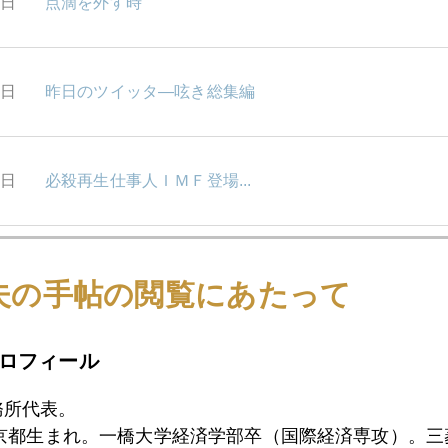
9日
点滴を外す時
6日
昨日のツイッタ―呟き総集編
5日
必殺再生仕事人ＩＭＦ登場...
4日
米国医療改革法について
夫の手帖の閲覧にあたって
ロフィール
3日
スパゲッティ・スワップ
務所代表。
東京都生まれ。一橋大学経済学部卒（国際経済専攻）。
9日
芝浜