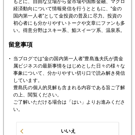
もとに、自由な立場から金市場や国際金融、マクロ
経済動向について情報発信を行うとともに、“金の
2010年09月22日
国内第一人者”として金投資の普及に尽力。投資の
ＦＯＭＣ声明後 史上最高値再び更新
初心者にも分かりやすいトークや文章にファンも多
い。得意分野はスキー系、鮨スイーツ系、温泉系。
2010年09月21日
留意事項
史上最高値３日連続更新―今後の動向をセミナーで
当ブログでは“金の国内第一人者”豊島逸夫氏が貴金
属ビジネスの最新事情をはじめとした日々の様々な
2010年09月16日
事象について、分かりやすい切り口で読み解き発信
金価格は『炭鉱のカナリア』
しています。
豊島氏の個人的見解も含まれる内容である旨ご了解
の上、閲覧ください。
2010年09月15日
ご了解いただける場合は「はい」よりお進みくださ
人民元、円、そして金と、高値更新が続いた日
い。
2010年09月13日
いいえ
個人投資家と機関投資家の発想の違い