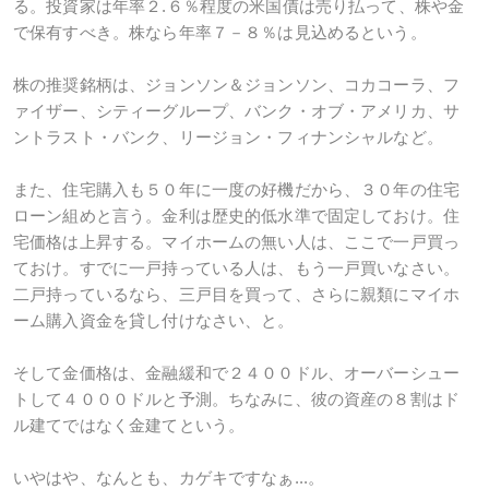
る。投資家は年率２.６％程度の米国債は売り払って、株や金
で保有すべき。株なら年率７－８％は見込めるという。
株の推奨銘柄は、ジョンソン＆ジョンソン、コカコーラ、フ
ァイザー、シティーグループ、バンク・オブ・アメリカ、サ
ントラスト・バンク、リージョン・フィナンシャルなど。
また、住宅購入も５０年に一度の好機だから、３０年の住宅
ローン組めと言う。金利は歴史的低水準で固定しておけ。住
宅価格は上昇する。マイホームの無い人は、ここで一戸買っ
ておけ。すでに一戸持っている人は、もう一戸買いなさい。
二戸持っているなら、三戸目を買って、さらに親類にマイホ
ーム購入資金を貸し付けなさい、と。
そして金価格は、金融緩和で２４００ドル、オーバーシュー
トして４０００ドルと予測。ちなみに、彼の資産の８割はド
ル建てではなく金建てという。
いやはや、なんとも、カゲキですなぁ...。