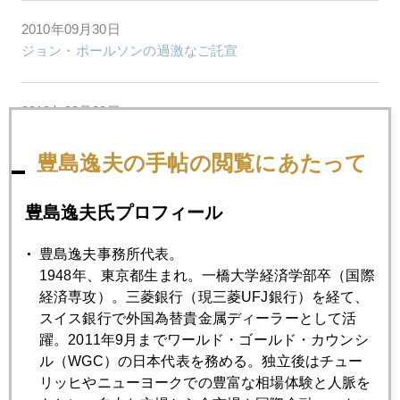
2010年09月30日
ジョン・ポールソンの過激なご託宣
2010年09月29日
１３００ドル通過
豊島逸夫の手帖の閲覧にあたって
2010年09月28日
豊島逸夫氏プロフィール
０.４１％、２０,０００、５００ｂｐ、そして＄１３００
豊島逸夫事務所代表。
1948年、東京都生まれ。一橋大学経済学部卒（国際
2010年09月27日
経済専攻）。三菱銀行（現三菱UFJ銀行）を経て、
100年債
スイス銀行で外国為替貴金属ディーラーとして活
躍。2011年9月までワールド・ゴールド・カウンシ
2010年09月24日
ル（WGC）の日本代表を務める。独立後はチュー
バーナンキを信じられれば金は売り
リッヒやニューヨークでの豊富な相場体験と人脈を