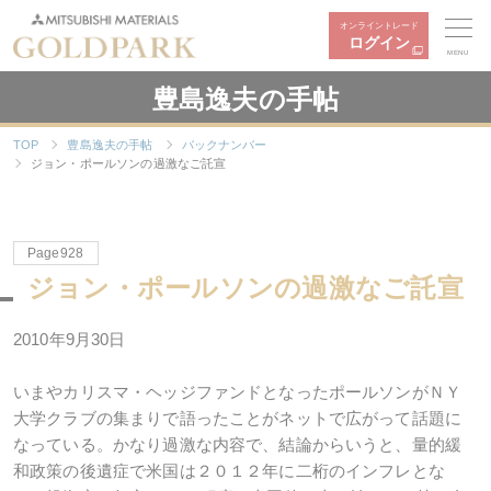
オンライントレード
ログイン
MENU
豊島逸夫の手帖
TOP
豊島逸夫の手帖
バックナンバー
ジョン・ポールソンの過激なご託宣
Page928
ジョン・ポールソンの過激なご託宣
2010年9月30日
いまやカリスマ・ヘッジファンドとなったポールソンがＮＹ
大学クラブの集まりで語ったことがネットで広がって話題に
なっている。かなり過激な内容で、結論からいうと、量的緩
和政策の後遺症で米国は２０１２年に二桁のインフレとな