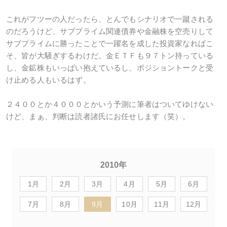
これがフツーの人だったら、とんでもシナリオで一蹴される
のだろうけど、サブプライム関連債券や金融株を空売りして
サブプライムに勝ったことで一躍名を成した投資家なればこ
そ、皆が大騒ぎするわけだ。金ＥＴＦも９７トン持っている
し、金鉱株もいっぱい抱えているし、ポジショントークと受
け止める人もいるはず。
２４００とか４０００とかいう予測に筆者はついてゆけない
けど、まぁ、判断は読者諸氏にお任せします（笑）。
2010年
1月
2月
3月
4月
5月
6月
7月
8月
9月
10月
11月
12月