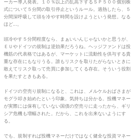
ーカー導入発表。１０％以上の乱高下するＳＰ５００個別株
式について５分間の取引停止というルール。過熱したら、５
分間深呼吸して頭を冷やす時間を設けようという発想。なる
ほど...。
頭冷やす５分間程度なら、まぁいいんじゃないかと思うが、
ＥＵやドイツの規制は逆効果だろうね。ヘッジファンドは投
機筋の代表格ではあるが、マーケットに流動性を供与する貴
重な存在にもなりうる。誰もリスクを取りたがらないときに
敢えてリスク取って売買に参加してくる存在。そういう役割
を果たすときもある。
ドイツの空売り規制になると、これは、メルケルおばさまが
モグラ叩き始めたという印象。気持ちは分かる。投機マネー
が実際には保有していない国債の空売りに走ったから、ギリ
シア危機も増幅された。だから、これを出来ないようにす
る。
でも、規制すれば投機マネーだけではなく健全な投資マネー