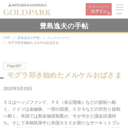
オンライントレード
ログイン
MENU
豊島逸夫の手帖
TOP
豊島逸夫の手帖
バックナンバー
モグラ叩き始めたメルケルおばさま
Page867
モグラ叩き始めたメルケルおばさま
2010年5月19日
ＥＵはヘッジファンド、ＰＥ（未公開株）などの規制へ動
く。ドイツは金融株、一部の国債、ＣＤＳなどの空売り規制
へ動く。米国では新金融規制案が、今か今かと議会決議待
ち。そして本稿執筆中に米国ＳＥＣが新たなサーキットブレ