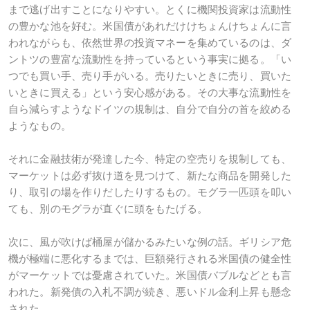
まで逃げ出すことになりやすい。とくに機関投資家は流動性
の豊かな池を好む。米国債があれだけけちょんけちょんに言
われながらも、依然世界の投資マネーを集めているのは、ダ
ントツの豊富な流動性を持っているという事実に拠る。「い
つでも買い手、売り手がいる。売りたいときに売り、買いた
いときに買える」という安心感がある。その大事な流動性を
自ら減らすようなドイツの規制は、自分で自分の首を絞める
ようなもの。
それに金融技術が発達した今、特定の空売りを規制しても、
マーケットは必ず抜け道を見つけて、新たな商品を開発した
り、取引の場を作りだしたりするもの。モグラ一匹頭を叩い
ても、別のモグラが直ぐに頭をもたげる。
次に、風が吹けば桶屋が儲かるみたいな例の話。ギリシア危
機が極端に悪化するまでは、巨額発行される米国債の健全性
がマーケットでは憂慮されていた。米国債バブルなどとも言
われた。新発債の入札不調が続き、悪いドル金利上昇も懸念
された。