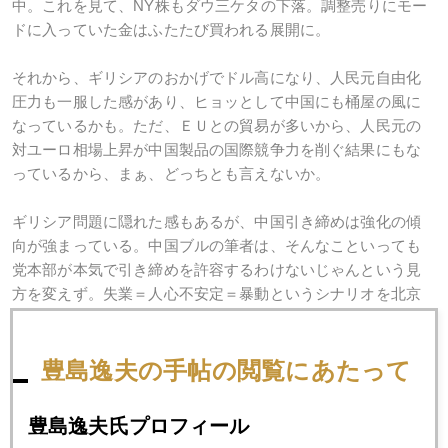
中。これを見て、NY株もダウ三ケタの下落。調整売りにモー
ドに入っていた金はふたたび買われる展開に。
それから、ギリシアのおかげでドル高になり、人民元自由化
圧力も一服した感があり、ヒョッとして中国にも桶屋の風に
なっているかも。ただ、ＥＵとの貿易が多いから、人民元の
対ユーロ相場上昇が中国製品の国際競争力を削ぐ結果にもな
っているから、まぁ、どっちとも言えないか。
ギリシア問題に隠れた感もあるが、中国引き締めは強化の傾
向が強まっている。中国ブルの筆者は、そんなこといっても
党本部が本気で引き締めを許容するわけないじゃんという見
方を変えず。失業＝人心不安定＝暴動というシナリオを北京
は最も嫌う。だから引き締め過ぎるリスクより、緩め過ぎる
リスクを選択しがち。そもそも適度のバブルなくして、あの
戦艦大和級の経済を引き上げることは出来ない。年率８％以
豊島逸夫の手帖の閲覧にあたって
上の成長なくしては立ち行かないのも中国経済の実態。
豊島逸夫氏プロフィール
それになんといっても中国は低レバレッジの国。民間債務の