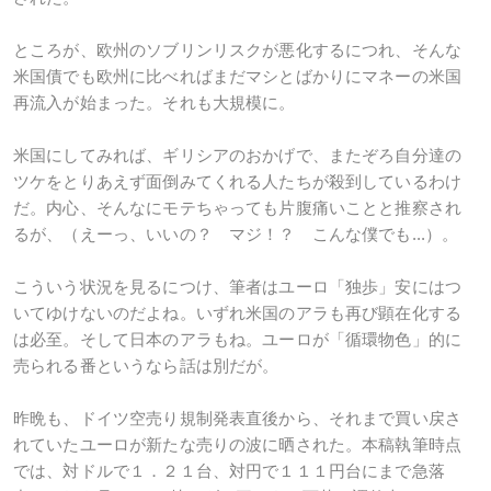
ところが、欧州のソブリンリスクが悪化するにつれ、そんな
米国債でも欧州に比べればまだマシとばかりにマネーの米国
再流入が始まった。それも大規模に。
米国にしてみれば、ギリシアのおかげで、またぞろ自分達の
ツケをとりあえず面倒みてくれる人たちが殺到しているわけ
だ。内心、そんなにモテちゃっても片腹痛いことと推察され
るが、（えーっ、いいの？ マジ！？ こんな僕でも...）。
こういう状況を見るにつけ、筆者はユーロ「独歩」安にはつ
いてゆけないのだよね。いずれ米国のアラも再び顕在化する
は必至。そして日本のアラもね。ユーロが「循環物色」的に
売られる番というなら話は別だが。
昨晩も、ドイツ空売り規制発表直後から、それまで買い戻さ
れていたユーロが新たな売りの波に晒された。本稿執筆時点
では、対ドルで１．２１台、対円で１１１円台にまで急落