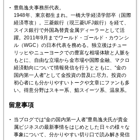
対ＧＤＰ比、米国９０％、ＥＵ６０％、中国２０％。口蹄
豊島逸夫事務所代表。
（こうてい）疫みたいに連鎖が急速に広がる懸念は相対的に
1948年、東京都生まれ。一橋大学経済学部卒（国際
低い。地域的に抑え込める。
経済専攻）。三菱銀行（現三菱UFJ銀行）を経て、
スイス銀行で外国為替貴金属ディーラーとして活
なお、米国議会で審議中の新金融規制に関しては、デリバテ
躍。2011年9月までワールド・ゴールド・カウンシ
ィブ、自己勘定部門などに対する具体的規制措置がまだ固ま
ル（WGC）の日本代表を務める。独立後はチュー
らず。最終段階でもたついている。
リッヒやニューヨークでの豊富な相場体験と人脈を
もとに、自由な立場から金市場や国際金融、マクロ
経済動向について情報発信を行うとともに、“金の
国内第一人者”として金投資の普及に尽力。投資の
2010年
初心者にも分かりやすいトークや文章にファンも多
い。得意分野はスキー系、鮨スイーツ系、温泉系。
1月
2月
3月
4月
5月
6月
7月
8月
9月
10月
11月
12月
留意事項
当ブログでは“金の国内第一人者”豊島逸夫氏が貴金
属ビジネスの最新事情をはじめとした日々の様々な
2010年05月26日
事象について、分かりやすい切り口で読み解き発信
リーマンショックの再来か