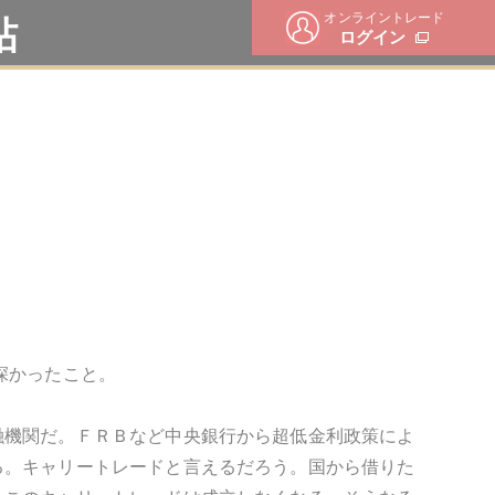
オンライントレード
帖
ログイン
深かったこと。
融機関だ。ＦＲＢなど中央銀行から超低金利政策によ
る。キャリートレードと言えるだろう。国から借りた