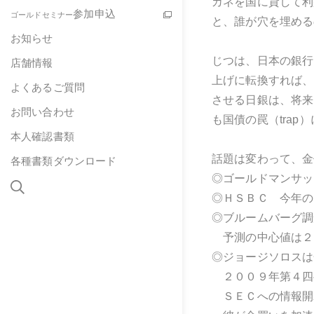
カネを国に貸して利
参加申込
ゴールドセミナー
と、誰が穴を埋める
お知らせ
じつは、日本の銀行
店舗情報
上げに転換すれば、
よくあるご質問
させる日銀は、将来
お問い合わせ
も国債の罠（tra
本人確認書類
話題は変わって、金
各種書類ダウンロード
◎ゴールドマンサッ
◎ＨＳＢＣ 今年の
◎ブルームバーグ調
予測の中心値は２
◎ジョージソロスは
２００９年第４四
ＳＥＣへの情報開