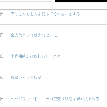
0日
アリさんもおカネ使ってくれないと困る
9日
全人代という壮大なセレモニー
8日
米雇用統計は好転したけれど
5日
底堅いインド経済
3日
ヘッジファンド ユーロ空売り疑惑を米司法省調査