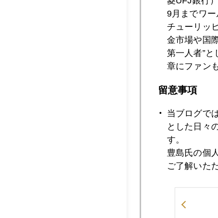
菱UFJ銀行
9月までワ
チューリッ
2010年03月1
金市場や国
第一人者”
章にファン
2010年03月1
留意事項
当ブログで
2010年03月1
とした日々
す。
豊島氏の個
2010年03月1
ご了解いた
2010年03月1