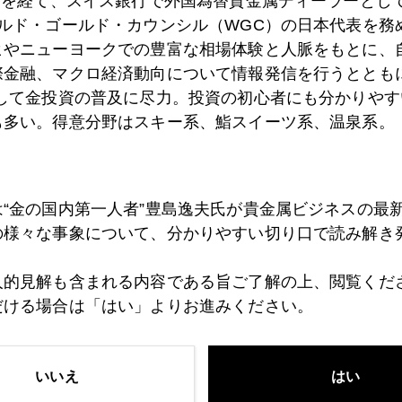
）を経て、スイス銀行で外国為替貴金属ディーラーとして
ールド・ゴールド・カウンシル（WGC）の日本代表を務
ヒやニューヨークでの豊富な相場体験と人脈をもとに、
8日
国債の罠（trap）
際金融、マクロ経済動向について情報発信を行うとともに
として金投資の普及に尽力。投資の初心者にも分かりやす
も多い。得意分野はスキー系、鮨スイーツ系、温泉系。
7日
米銀がFRBから乳離れするとき
は“金の国内第一人者”豊島逸夫氏が貴金属ビジネスの最
6日
ドッド金融規制案の行方
の様々な事象について、分かりやすい切り口で読み解き
人的見解も含まれる内容である旨ご了解の上、閲覧くだ
5日
ツイッタ―始めました。
だける場合は「はい」よりお進みください。
1日
円キャリー復活なのか？
いいえ
はい