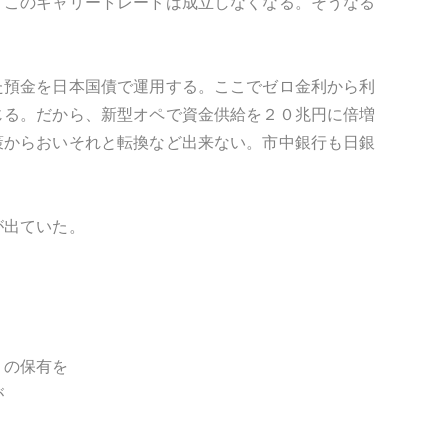
、このキャリートレードは成立しなくなる。そうなる
た預金を日本国債で運用する。ここでゼロ金利から利
じる。だから、新型オペで資金供給を２０兆円に倍増
策からおいそれと転換など出来ない。市中銀行も日銀
が出ていた。
。
）の保有を
が