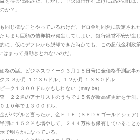
益を得る仕組みだ。しかし、中央銀行が利上げに踏み切れば
のか？」
も同じ様なことやっているわけだ。ゼロ金利同然に設定され
たちまち巨額の債券損が発生してしまい、銀行経営不安が生
的に、仮にデフレから脱却できた時点でも、この超低金利政
p）にはまって身動きとれないのだ。
価格の話。ビジネスウイーク３月１５日号に金価格予測記事
クス ３か月 １２３５ドル、１２か月 １３８０ドル
ピーク１３００ドルかもしれない（may be）
査 ２２名のアナリストのうちで１５名が新高値更新を予測
０１０年で１３００ドル。
金がバブルと言ったが、金ＥＴＦ（ＳＰＤＲゴールドシェア
半期に１５２％も増やして、２４４万株も保有していること
示で明らかになっている。