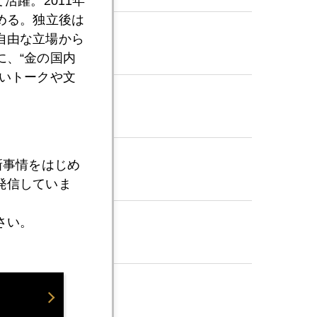
活躍。2011年
める。独立後は
自由な立場から
、“金の国内
いトークや文
新事情をはじめ
発信していま
さい。