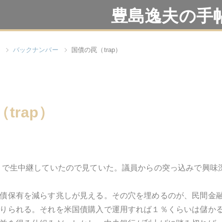
豊島逸夫の手
バックナンバー
国債の罠（trap）
trap）
Ｃで生中継していたので見ていた。議員からの突っ込みで興味
債保有を減らす兆しが見える。その穴を埋めるのが、民間金
りられる。それを米国債購入で運用すれば１％くらいは儲か