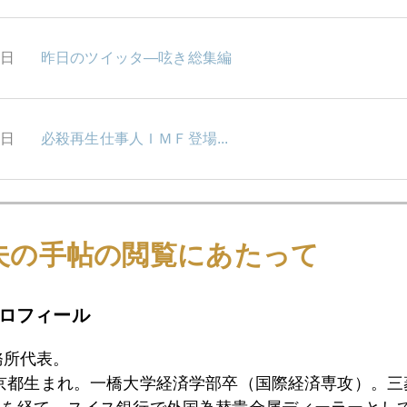
6日
昨日のツイッタ―呟き総集編
5日
必殺再生仕事人ＩＭＦ登場...
4日
米国医療改革法について
夫の手帖の閲覧にあたって
3日
スパゲッティ・スワップ
ロフィール
務所代表。
9日
芝浜
東京都生まれ。一橋大学経済学部卒（国際経済専攻）。