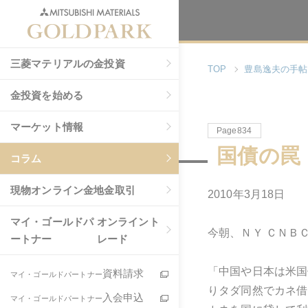
三菱マテリアルの金投資
TOP
豊島逸夫の手帖
金投資を始める
マーケット情報
Page834
国債の罠（
コラム
現物
オンライン金地金取引
2010年3月18日
マイ・ゴールドパ
オンライント
今朝、ＮＹ ＣＮＢ
ートナー
レード
「中国や日本は米国
資料請求
マイ・ゴールドパートナー
りタダ同然でカネ借
入会申込
マイ・ゴールドパートナー