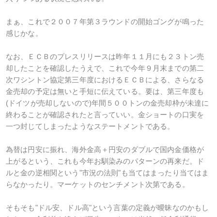
まぁ、これで２００７年第３ラウンドの開始ゴングが鳴った
感じかな。
なお、ＥＣＢのプレスリリースは昨年１１月にも２３トン売
却したことを確認したうえで、これで今年９月末までの第二
次ワシントン協定第三年度におけるＥＣＢによる、さらなる
金売却の予定は無いと手短に伝えている。要は、第三年度も
(ドイツが売却しないので)年間５００トンの金売却枠が未達に
終わることが確認されたと言っていい。金ショートの口実を
一つ封じてしまったようなステートメントである。
為替は円安に振れ、海外金高＋円安のダブルで国内金価格が
上がるという、これも今年お馴染みのパターンの再来だ。ド
ルと金の逆相関という"市況の法則"も当てはまったり当てはま
らなかったり。マーケットのセンチメント次第である。
そもそも"ドル安、ドル高"という言葉の定義が曖昧なのかもし