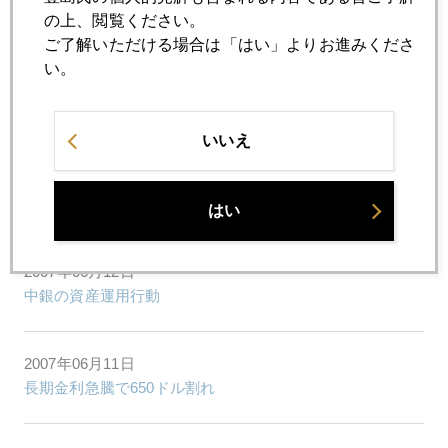
巨大ファンドのＩＰＯ
の上、閲覧ください。
ご了解いただける場合は「はい」よりお進みくださ
い。
2007年06月18日
スイス 金250トン売却計画発表
いいえ
2007年06月13日
金利上昇で金は売りか買いか(パート２)
はい
2007年06月12日
中銀の資産運用行動
2007年06月11日
長期金利急騰で650ドル割れ