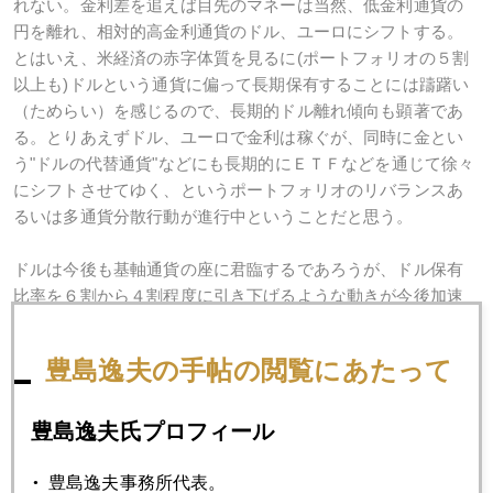
れない。金利差を追えば目先のマネーは当然、低金利通貨の
円を離れ、相対的高金利通貨のドル、ユーロにシフトする。
とはいえ、米経済の赤字体質を見るに(ポートフォリオの５割
以上も)ドルという通貨に偏って長期保有することには躊躇い
（ためらい）を感じるので、長期的ドル離れ傾向も顕著であ
る。とりあえずドル、ユーロで金利は稼ぐが、同時に金とい
う"ドルの代替通貨"などにも長期的にＥＴＦなどを通じて徐々
にシフトさせてゆく、というポートフォリオのリバランスあ
るいは多通貨分散行動が進行中ということだと思う。
ドルは今後も基軸通貨の座に君臨するであろうが、ドル保有
比率を６割から４割程度に引き下げるような動きが今後加速
すると感じるのだ。
豊島逸夫の手帖の閲覧にあたって
今日は丸の内で日経プラスワンセミナー。色々語りたいと思
います。
豊島逸夫氏プロフィール
豊島逸夫事務所代表。