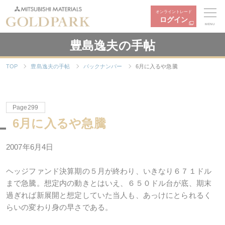
オンライントレード
ログイン
MENU
豊島逸夫の手帖
TOP
豊島逸夫の手帖
バックナンバー
6月に入るや急騰
Page299
6月に入るや急騰
2007年6月4日
ヘッジファンド決算期の５月が終わり、いきなり６７１ドル
まで急騰。想定内の動きとはいえ、６５０ドル台が底、期末
過ぎれば新展開と想定していた当人も、あっけにとられるく
らいの変わり身の早さである。