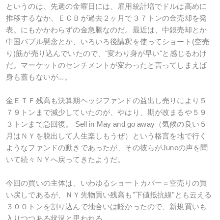
というのは、先週の金曜日には、雇用統計増でドルは高めに
推移するなか、ＥＣＢが過去２ヶ月で３７トンの金売却を発
表。にもかかわらずの金急騰なのだ。最近は、中銀売却とか
中国バブル懸念とか、いろいろ後講釈を使ってショート(空売
り)筋が売り込んでいたので、"変わり身が早い"と感じるわけ
だ。マーケットのセンチメントが変わったと言ってしまえば
身も蓋もないが...。
金ＥＴＦ残高も決算期ヘッジファンドの益出し売りにより５
７９トンまで減少していたのが、やはり、期が改まるや５９
３トンまで急回復。 Sell in May and go away（気候の良い５
月はＮＹを脱出して人生楽しもうぜ）という格言を地で行く
ようなファンドの動きであったが、その彼らがJuneの声を聞
いて続々ＮＹへ戻ってきたようだ。
今回の買いの主体は、いわゆるショートカバー＝空売りの買
い戻しであるが、ＮＹ先物買い残高も"下値抵抗線"とも云える
３００トンを割り込んで地合いは軽かったので、新規買いも
入りつつある状況と思われる。