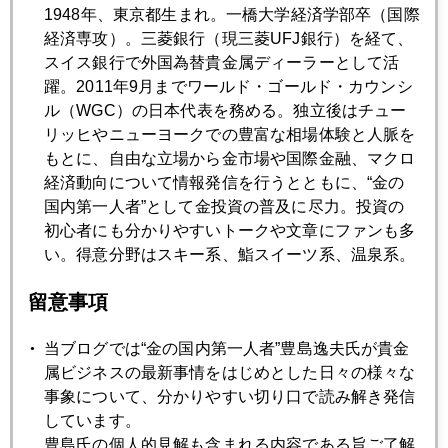
2007年
1948年、東京都生まれ。一橋大学経済学部卒（国際
経済専攻）。三菱銀行（現三菱UFJ銀行）を経て、
1月
2月
3月
4月
5月
6月
スイス銀行で外国為替貴金属ディーラーとして活
躍。2011年9月までワールド・ゴールド・カウンシ
7月
8月
9月
10月
11月
12月
ル（WGC）の日本代表を務める。独立後はチュー
リッヒやニューヨークでの豊富な相場体験と人脈を
もとに、自由な立場から金市場や国際金融、マクロ
2007年06月29日
経済動向について情報発信を行うとともに、“金の
流動性の収縮。
国内第一人者”として金投資の普及に尽力。投資の
初心者にも分かりやすいトークや文章にファンも多
い。得意分野はスキー系、鮨スイーツ系、温泉系。
2007年06月27日
福袋のリスク
留意事項
当ブログでは“金の国内第一人者”豊島逸夫氏が貴金
2007年06月27日
属ビジネスの最新事情をはじめとした日々の様々な
下値模索。
事象について、分かりやすい切り口で読み解き発信
しています。
2007年06月22日
豊島氏の個人的見解も含まれる内容である旨ご了解