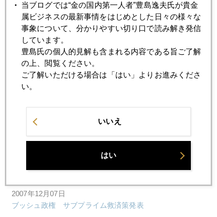
当ブログでは“金の国内第一人者”豊島逸夫氏が貴金
2007年12月12日
属ビジネスの最新事情をはじめとした日々の様々な
２５ｂｐで失望売り
事象について、分かりやすい切り口で読み解き発信
しています。
豊島氏の個人的見解も含まれる内容である旨ご了解
2007年12月11日
の上、閲覧ください。
金と原油のディカプリング
ご了解いただける場合は「はい」よりお進みくださ
い。
2007年12月10日
フロリダ教職員の給料遅配
いいえ
2007年12月07日
はい
初心者向け 金価格が上がっている７つの理由
2007年12月07日
ブッシュ政権 サブプライム救済策発表