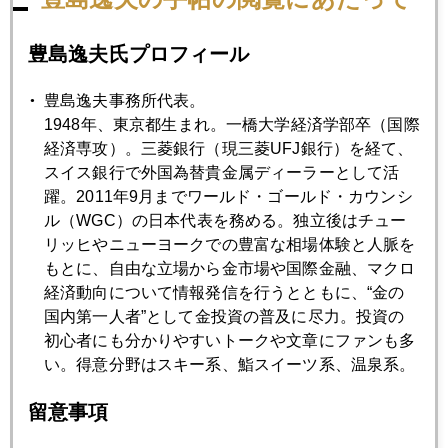
2007年12月27日
クリスマスラリー
豊島逸夫氏プロフィール
豊島逸夫事務所代表。
2007年12月18日
1948年、東京都生まれ。一橋大学経済学部卒（国際
グリーンスパンのスタグフレーション発言
経済専攻）。三菱銀行（現三菱UFJ銀行）を経て、
スイス銀行で外国為替貴金属ディーラーとして活
躍。2011年9月までワールド・ゴールド・カウンシ
2007年12月17日
ル（WGC）の日本代表を務める。独立後はチュー
米国の物価上昇でドル高
リッヒやニューヨークでの豊富な相場体験と人脈を
もとに、自由な立場から金市場や国際金融、マクロ
経済動向について情報発信を行うとともに、“金の
2007年12月14日
国内第一人者”として金投資の普及に尽力。投資の
プーチンの院政 パート２
初心者にも分かりやすいトークや文章にファンも多
い。得意分野はスキー系、鮨スイーツ系、温泉系。
2007年12月13日
留意事項
ＦＲＢに振り回されるマーケット