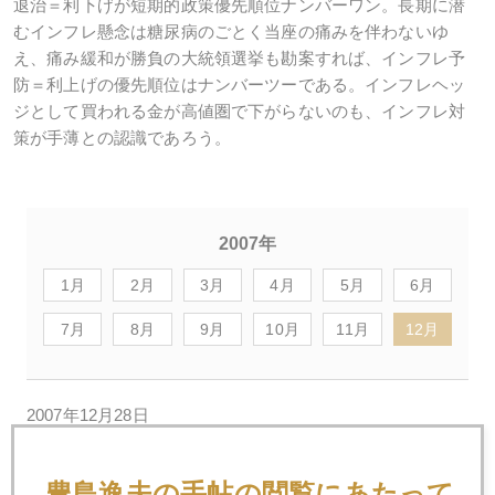
退治＝利下げが短期的政策優先順位ナンバーワン。長期に潜
むインフレ懸念は糖尿病のごとく当座の痛みを伴わないゆ
え、痛み緩和が勝負の大統領選挙も勘案すれば、インフレ予
防＝利上げの優先順位はナンバーツーである。インフレヘッ
ジとして買われる金が高値圏で下がらないのも、インフレ対
策が手薄との認識であろう。
2007年
1月
2月
3月
4月
5月
6月
7月
8月
9月
10月
11月
12月
2007年12月28日
２００８年 金市場の見通し
豊島逸夫の手帖の閲覧にあたって