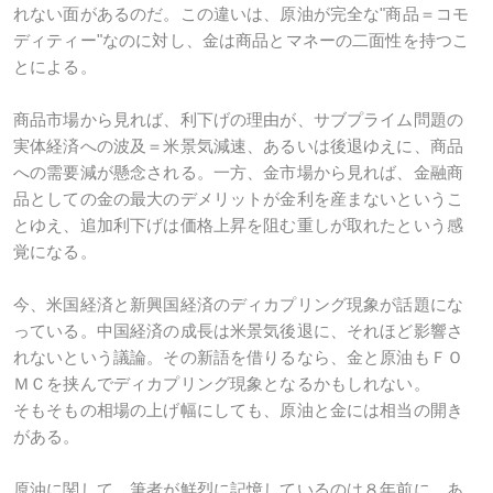
れない面があるのだ。この違いは、原油が完全な"商品＝コモ
ディティー"なのに対し、金は商品とマネーの二面性を持つこ
とによる。
商品市場から見れば、利下げの理由が、サブプライム問題の
実体経済への波及＝米景気減速、あるいは後退ゆえに、商品
への需要減が懸念される。一方、金市場から見れば、金融商
品としての金の最大のデメリットが金利を産まないというこ
とゆえ、追加利下げは価格上昇を阻む重しが取れたという感
覚になる。
今、米国経済と新興国経済のディカプリング現象が話題にな
っている。中国経済の成長は米景気後退に、それほど影響さ
れないという議論。その新語を借りるなら、金と原油もＦＯ
ＭＣを挟んでディカプリング現象となるかもしれない。
そもそもの相場の上げ幅にしても、原油と金には相当の開き
がある。
原油に関して、筆者が鮮烈に記憶しているのは８年前に、あ