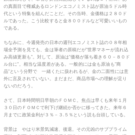
の真面目で権威あるロンドンエコノミスト誌が原油５ドル時
代という特集を組んだことだ。その当時、金価格は２８０ド
ルであった。こう比較すると金８００ドルなど可愛いいもの
である。
ちなみに、今週発売の日本の週刊エコノミスト誌の０８年相
場全予測を見ても、金は筆者の原稿だが"世界マネーが流れ込
み高値更新も"。対して、原油は"価格が落ち着き６０－８０ド
ル台に"。相当な温度差がある。一般的には金も原油も"商
品"という分野で 一緒くたに扱われるが、金の二面性には意
外に言及されていない。まだまだ、商品市場への理解が足り
ないのだろう。
さて、日本時間明日早朝のＦＯＭＣ。焦点は早くも来年１月
３０日のＦＯＭＣで利下げ継続か否かに移ってきた。来年６
月までに政策金利が３％－３.５％という説も台頭している。
背景は やはり米景気減速、後退。その元凶のサブプライム