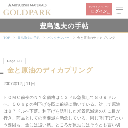
オンライントレード
ログイン
MENU
豊島逸夫の手帖
TOP
豊島逸夫の手帖
バックナンバー
金と原油のディカプリング
Page393
金と原油のディカプリング
2007年12月11日
ＦＯＭＣ前夜のＮＹ金価格は１３ドル急騰して８０９ドル
へ。５０ｂｐの利下げを既に前提に動いている。対して原油
は８７ドルへ下落。利下げを誘引した米景気減速の方に目が
行き、商品としての需要減を懸念している。同じ"利下げ"とい
う要因も、金には追い風。ところが原油にはそうとも言い切