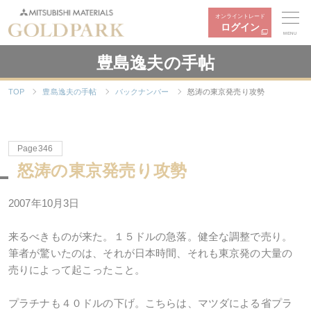
オンライントレード
ログイン
MENU
豊島逸夫の手帖
TOP
豊島逸夫の手帖
バックナンバー
怒涛の東京発売り攻勢
Page346
怒涛の東京発売り攻勢
2007年10月3日
来るべきものが来た。１５ドルの急落。健全な調整で売り。
筆者が驚いたのは、それが日本時間、それも東京発の大量の
売りによって起こったこと。
プラチナも４０ドルの下げ。こちらは、マツダによる省プラ