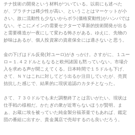
チナ技術の開発という材料がついている。以前にも述べた
が、プラチナは稀少性が高い、ということはマーケットが小
さい。故に流動性も少ないからボラ(価格変動性)がハンパでは
ない。そこにメインの需要セクターで革新的技術開発が出る
と需要構造が一夜にして変わる怖さがある。ゆえに、先物の
妙味はあるが、個人投資家の資産保全には適さないと思う。
金の下げはドル反発(対ユーロ)がきっかけ。さすがに、１ユー
ロ＝１.４２ドルともなると欧州諸国も黙っていない。市場介
入を求める声が聞こえてくる。日本時間で１５ドルも下げ、
さて、ＮＹはこれに対してどう出るか注目していたが、売買
拮抗した感じで、結果的に現状追認のカタチとなった。
さて、７３０ドルでも未だ調整終了とは言いがたい。現状は
仕手戦の様相だ。かたぎの衆が近寄らないほうが賢明。ま
ぁ、お蔵に埃を被っていた純金製分福茶釜でもあれば、鑑定
団の番組に出すか、貴金属店で売却するのも良いだろう。