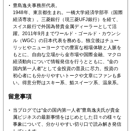
豊島逸夫事務所代表。
2007年10月18日
1948年、東京都生まれ。一橋大学経済学部卒（国際
750ドル台の攻防
経済専攻）。三菱銀行（現三菱UFJ銀行）を経て、
スイス銀行で外国為替貴金属ディーラーとして活
躍。2011年9月までワールド・ゴールド・カウンシ
2007年10月16日
ル（WGC）の日本代表を務める。独立後はチュー
金小売価格3000円の背景
リッヒやニューヨークでの豊富な相場体験と人脈を
もとに、自由な立場から金市場や国際金融、マクロ
経済動向について情報発信を行うとともに、“金の
2007年10月15日
国内第一人者”として金投資の普及に尽力。投資の
迷心寂乱 悟無好悪
初心者にも分かりやすいトークや文章にファンも多
い。得意分野はスキー系、鮨スイーツ系、温泉系。
2007年10月12日
留意事項
７５０ドル、３０００円
当ブログでは“金の国内第一人者”豊島逸夫氏が貴金
属ビジネスの最新事情をはじめとした日々の様々な
2007年10月11日
事象について、分かりやすい切り口で読み解き発信
プーチンの院政