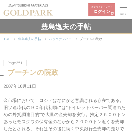
オンライントレード
ログイン
MENU
豊島逸夫の手帖
TOP
豊島逸夫の手帖
バックナンバー
プーチンの院政
Page351
プーチンの院政
2007年10月11日
金市場において、ロシアはなにかと意識される存在である。
旧ソ連時代の９０年代初頭には"トイレットペーパー調達のた
めの外貨調達目的"で大量の金売却を実行。推定２５００トン
あったモスクワの保有金のなかから２０００トン近くを売却
したとされる。それはその後に続く中央銀行金売却の走りで