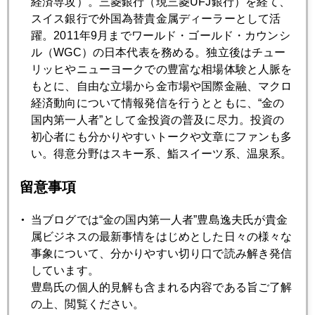
経済専攻）。三菱銀行（現三菱UFJ銀行）を経て、
衝撃の告白
スイス銀行で外国為替貴金属ディーラーとして活
躍。2011年9月までワールド・ゴールド・カウンシ
ル（WGC）の日本代表を務める。独立後はチュー
2007年10月23日
リッヒやニューヨークでの豊富な相場体験と人脈を
理性を取り戻しつつある市場
もとに、自由な立場から金市場や国際金融、マクロ
経済動向について情報発信を行うとともに、“金の
国内第一人者”として金投資の普及に尽力。投資の
2007年10月22日
初心者にも分かりやすいトークや文章にファンも多
ヘッジファンド破綻の実態
い。得意分野はスキー系、鮨スイーツ系、温泉系。
留意事項
2007年10月19日
770ドル接近
当ブログでは“金の国内第一人者”豊島逸夫氏が貴金
属ビジネスの最新事情をはじめとした日々の様々な
2007年10月18日
事象について、分かりやすい切り口で読み解き発信
750ドル台の攻防
しています。
豊島氏の個人的見解も含まれる内容である旨ご了解
の上、閲覧ください。