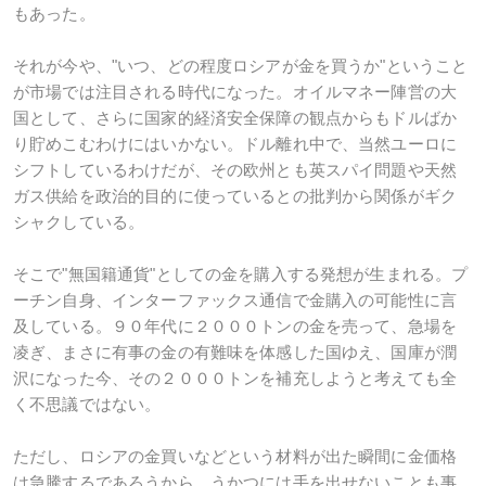
もあった。
それが今や、"いつ、どの程度ロシアが金を買うか"ということ
が市場では注目される時代になった。オイルマネー陣営の大
国として、さらに国家的経済安全保障の観点からもドルばか
り貯めこむわけにはいかない。ドル離れ中で、当然ユーロに
シフトしているわけだが、その欧州とも英スパイ問題や天然
ガス供給を政治的目的に使っているとの批判から関係がギク
シャクしている。
そこで"無国籍通貨"としての金を購入する発想が生まれる。プ
ーチン自身、インターファックス通信で金購入の可能性に言
及している。９０年代に２０００トンの金を売って、急場を
凌ぎ、まさに有事の金の有難味を体感した国ゆえ、国庫が潤
沢になった今、その２０００トンを補充しようと考えても全
く不思議ではない。
ただし、ロシアの金買いなどという材料が出た瞬間に金価格
は急騰するであろうから、うかつには手を出せないことも事