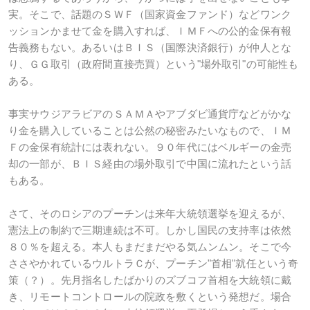
実。そこで、話題のＳＷＦ（国家資金ファンド）などワンク
ッションかませて金を購入すれば、ＩＭＦへの公的金保有報
告義務もない。あるいはＢＩＳ（国際決済銀行）が仲人とな
り、ＧＧ取引（政府間直接売買）という"場外取引"の可能性も
ある。
事実サウジアラビアのＳＡＭＡやアブダビ通貨庁などがかな
り金を購入していることは公然の秘密みたいなもので、ＩＭ
Ｆの金保有統計には表れない。９０年代にはベルギーの金売
却の一部が、ＢＩＳ経由の場外取引で中国に流れたという話
もある。
さて、そのロシアのプーチンは来年大統領選挙を迎えるが、
憲法上の制約で三期連続は不可。しかし国民の支持率は依然
８０％を超える。本人もまだまだやる気ムンムン。そこで今
ささやかれているウルトラＣが、プーチン"首相"就任という奇
策（？）。先月指名したばかりのズブコフ首相を大統領に戴
き、リモートコントロールの院政を敷くという発想だ。場合