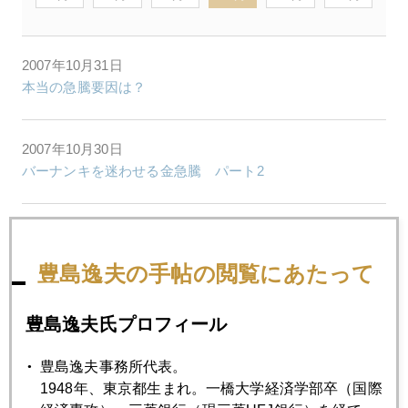
2007年10月31日
本当の急騰要因は？
2007年10月30日
バーナンキを迷わせる金急騰 パート2
2007年10月29日
ＦＲＢ追加利下げ織り込み785ドルへ急騰
豊島逸夫の手帖の閲覧にあたって
2007年10月26日
豊島逸夫氏プロフィール
メリルショックの後で
豊島逸夫事務所代表。
1948年、東京都生まれ。一橋大学経済学部卒（国際
2007年10月25日