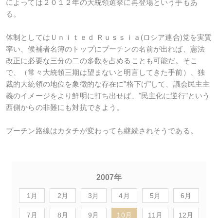
によっては２０１２年の大統領選挙に再登場という手もあ
る。
体制としてはＵｎｉｔｅｄ Ｒｕｓｓｉａ(ロシア連合)党を実質
率い、候補者名簿のトップにプーチンの名前が出れば、憲法
改正に必要な三分の二の多数を占めることも可能だ。そこ
で、（常々大統領三期は望まないと明言してきた手前）、独
裁的大統領の地位を象徴的な存在に"格下げ"して、議会民主主
義のイメージをより鮮明に打ち出せば、"民主化に逆行"という
西側からの非難にも対抗できよう。
プーチン路線はカタチが変わっても継続されそうである。
2007年
1月
2月
3月
4月
5月
6月
7月
8月
9月
10月
11月
12月