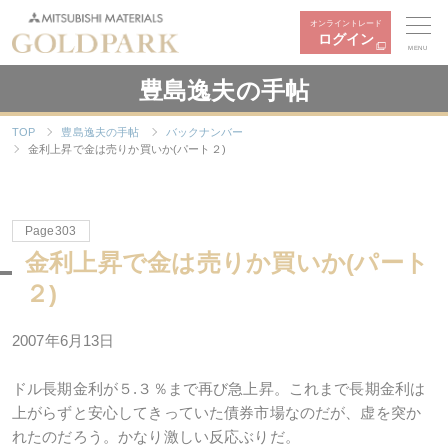
オンライントレード
ログイン
MENU
豊島逸夫の手帖
TOP
豊島逸夫の手帖
バックナンバー
金利上昇で金は売りか買いか(パート２)
Page303
金利上昇で金は売りか買いか(パート
２)
2007年6月13日
ドル長期金利が５.３％まで再び急上昇。これまで長期金利は
上がらずと安心してきっていた債券市場なのだが、虚を突か
れたのだろう。かなり激しい反応ぶりだ。