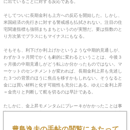
に出ていることに対する反応である。
そしてついに長期金利も上方への反応を開始した。しかし、
米国経済の先行きに対する警戒感も払拭されない。注目の住
宅関連指標も強弱まちまちというのが実態だ。要は指数のと
り方次第でプラスにもマイナスにもなる。
そもそも、利下げか利上げかというような中期的見通しが、
わずか３ヶ月間でかくも劇的に変わるということは、今後３
ヶ月後の中期見通しがどう転ぶか分かったものではない。マ
ーケットのセンチメントが変われば、長期金利上昇も先述し
た３つの背景のほうに焦点を移すかもしれない。そうなると
金には買い材料と化す可能性も充分にある。ゆえに金利上昇
＝金売りと判断して舵を切るのは早計である。
たしかに、金上昇モメンタムにブレーキがかかったことは事
実だが、これで停車するほどのインパクトでもない。金利上
昇の行方は極めて不透明。ましてや長期的高金利時代突入と
いうような情勢ではないので、現在の金利要因はあくまで中
豊島逸夫の手帖の閲覧にあたって