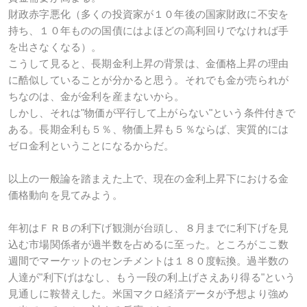
財政赤字悪化（多くの投資家が１０年後の国家財政に不安を
持ち、１０年ものの国債にはよほどの高利回りでなければ手
を出さなくなる）。
こうして見ると、長期金利上昇の背景は、金価格上昇の理由
に酷似していることが分かると思う。それでも金が売られが
ちなのは、金が金利を産まないから。
しかし、それは"物価が平行して上がらない"という条件付きで
ある。長期金利も５％、物価上昇も５％ならば、実質的には
ゼロ金利ということになるからだ。
以上の一般論を踏まえた上で、現在の金利上昇下における金
価格動向を見てみよう。
年初はＦＲＢの利下げ観測が台頭し、８月までに利下げを見
込む市場関係者が過半数を占めるに至った。ところがここ数
週間でマーケットのセンチメントは１８０度転換。過半数の
人達が"利下げはなし、もう一段の利上げさえあり得る"という
見通しに鞍替えした。米国マクロ経済データが予想より強め