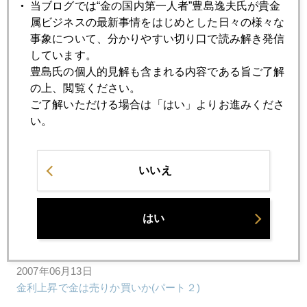
当ブログでは“金の国内第一人者”豊島逸夫氏が貴金
2007年06月27日
属ビジネスの最新事情をはじめとした日々の様々な
福袋のリスク
事象について、分かりやすい切り口で読み解き発信
しています。
豊島氏の個人的見解も含まれる内容である旨ご了解
2007年06月27日
の上、閲覧ください。
下値模索。
ご了解いただける場合は「はい」よりお進みくださ
い。
2007年06月22日
巨大ファンドのＩＰＯ
いいえ
2007年06月18日
はい
スイス 金250トン売却計画発表
2007年06月13日
金利上昇で金は売りか買いか(パート２)