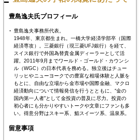
期的材料と見るべきであろう。いつも引用する東大の伊藤教
授の"虫の目、魚の目、鳥の目"の観点で言うと、魚の目で見れ
豊島逸夫氏プロフィール
ば、潮は金利上昇に流れているが、この潮の流れはいつ逆転
するかもしれぬ。鳥の目で見れば、金利以外の金価格を引き
豊島逸夫事務所代表。
上げてきた"７つの理由"という構造要因に変化は見られないの
1948年、東京都生まれ。一橋大学経済学部卒（国際
だ。
経済専攻）。三菱銀行（現三菱UFJ銀行）を経て、
スイス銀行で外国為替貴金属ディーラーとして活
躍。2011年9月までワールド・ゴールド・カウンシ
ル（WGC）の日本代表を務める。独立後はチュー
2007年
リッヒやニューヨークでの豊富な相場体験と人脈を
もとに、自由な立場から金市場や国際金融、マクロ
1月
2月
3月
4月
5月
6月
経済動向について情報発信を行うとともに、“金の
7月
8月
9月
10月
11月
12月
国内第一人者”として金投資の普及に尽力。投資の
初心者にも分かりやすいトークや文章にファンも多
い。得意分野はスキー系、鮨スイーツ系、温泉系。
2007年06月29日
留意事項
流動性の収縮。