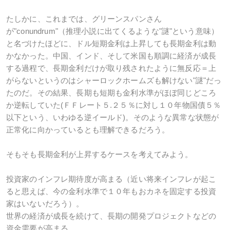
たしかに、これまでは、グリーンスパンさん
が"conundrum"（推理小説に出てくるような"謎"という意味）
と名づけたほどに、ドル短期金利は上昇しても長期金利は動
かなかった。中国、インド、そして米国も順調に経済が成長
する過程で、長期金利だけが取り残されたように無反応＝上
がらないというのはシャーロックホームズも解けない"謎"だっ
たのだ。その結果、長期も短期も金利水準がほぼ同じどころ
か逆転していた(ＦＦレート５.２５％に対し１０年物国債５％
以下という、いわゆる逆イールド)。そのような異常な状態が
正常化に向かっているとも理解できるだろう。
そもそも長期金利が上昇するケースを考えてみよう。
投資家のインフレ期待度が高まる（近い将来インフレが起こ
ると思えば、今の金利水準で１０年もおカネを固定する投資
家はいないだろう）。
世界の経済が成長を続けて、長期の開発プロジェクトなどの
資金需要が高まる。