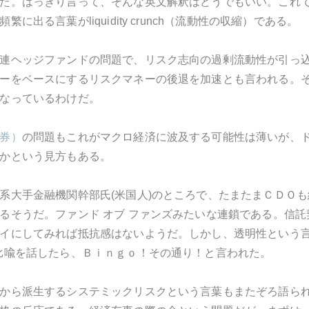
た。はっきり言って、そんな英文解釈はどうでもいい。これ
に出る言葉がliquidity crunch（流動性の収縮）である。
連ヘッジファンドの問題で、リスク志向の過剰流動性が引っ
ーをベースにするリスクマネーの後退を加速とも言われる。
なっているわけだ。
券）
の問題もこれがマクロ経済に波及する可能性は薄いが、
かという見方もある。
系大手金融機関幹部氏(米国人)のところで、たまたまＣＤＯ
るそうだ。ファンド オブ ファンズみたいな連鎖である。信
イにしてみれば抵抗感はないようだ。しかし、透明性という言
比喩を話したら、Ｂｉｎｇｏ！その通り！と言われた。
から派生するシステミックリスクという言葉もまたぞろ語ら