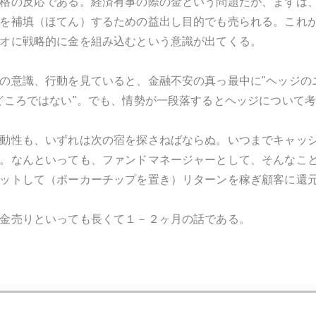
格の反応である。経済有事の際の金という問題だが、まずは
を補填（ほてん）するための益出し目的でも売られる。これ
オに戦略的に金を組み込むという意識が出てくる。
の意識、行動を見ていると、金融不安の真っ最中に"ヘッジの
どころではない"。でも、情勢が一段落するとヘッジについて
動性も、いずれは次の宿を探さねばならぬ。いつまでキャッ
。なんといっても、ファンドマネージャーとして、そんなこ
ットして（ポーカーチップを置き）リターンを稼ぎ顧客に還
金売りといっても長くて１－２ヶ月の話である。
1月
2月
3月
4月
5月
6月
7月