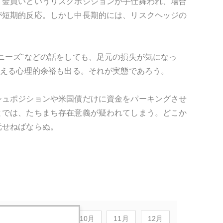
、金買いというリスクポジションが手仕舞われ、場合
が短期的反応。しかし中長期的には、リスクヘッジの
ニーズ"などの話をしても、足元の損失が気になっ
考える心理的余裕も出る。それが実態であろう。
シュポジションや米国債だけに資金をパーキングさせ
とでは、たちまち存在意義が疑われてしまう。どこか
元せねばならぬ。
8月
9月
10月
11月
12月