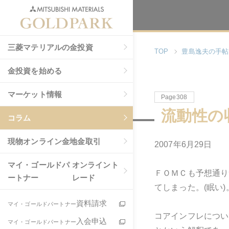
三菱マテリアルの金投資
TOP
豊島逸夫の手帖
金投資を始める
マーケット情報
Page308
流動性の
コラム
現物
オンライン金地金取引
2007年6月29日
マイ・ゴールドパ
オンライント
ＦＯＭＣも予想通り
ートナー
レード
てしまった。(眠い)
資料請求
マイ・ゴールドパートナー
コアインフレについ
入会申込
マイ・ゴールドパートナー