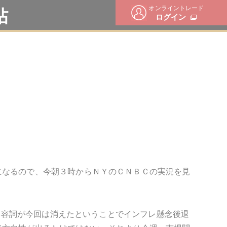
オンライントレード
帖
ログイン
になるので、今朝３時からＮＹのＣＮＢＣの実況を見
の形容詞が今回は消えたということでインフレ懸念後退