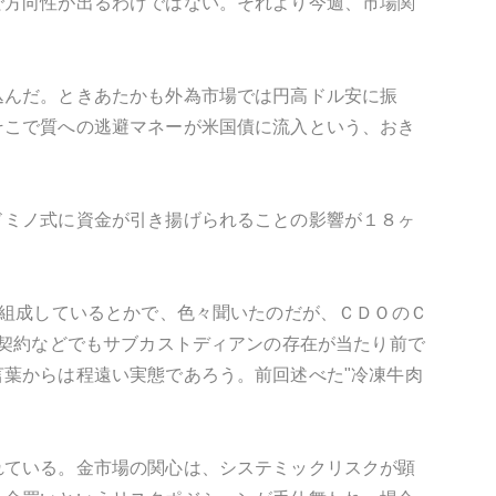
で方向性が出るわけではない。それより今週、市場関
込んだ。ときあたかも外為市場では円高ドル安に振
そこで質への逃避マネーが米国債に流入という、おき
ドミノ式に資金が引き揚げられることの影響が１８ヶ
も組成しているとかで、色々聞いたのだが、ＣＤＯのＣ
託契約などでもサブカストディアンの存在が当たり前で
葉からは程遠い実態であろう。前回述べた"冷凍牛肉
れている。金市場の関心は、システミックリスクが顕