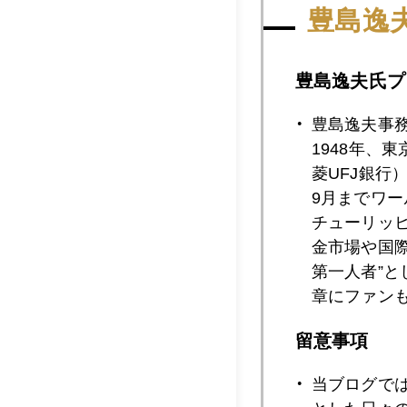
豊島逸
2007年06月2
豊島逸夫氏プ
豊島逸夫事
1948年、
2007年06月2
菱UFJ銀行
9月までワ
チューリッ
2007年06月2
金市場や国
第一人者”
章にファン
2007年06月2
留意事項
当ブログで
2007年06月1