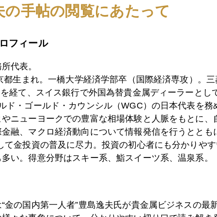
夫の手帖の閲覧にあたって
9日
流動性の収縮。
ロフィール
務所代表。
東京都生まれ。一橋大学経済学部卒（国際経済専攻）。
7日
福袋のリスク
）を経て、スイス銀行で外国為替貴金属ディーラーとして
ールド・ゴールド・カウンシル（WGC）の日本代表を務
ヒやニューヨークでの豊富な相場体験と人脈をもとに、
7日
下値模索。
際金融、マクロ経済動向について情報発信を行うとともに
として金投資の普及に尽力。投資の初心者にも分かりやす
も多い。得意分野はスキー系、鮨スイーツ系、温泉系。
2日
巨大ファンドのＩＰＯ
は“金の国内第一人者”豊島逸夫氏が貴金属ビジネスの最
8日
スイス 金250トン売却計画発表