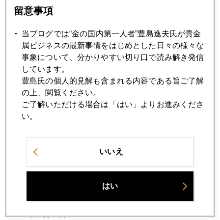
これからどうなる、金市場
留意事項
当ブログでは“金の国内第一人者”豊島逸夫氏が貴金
2007年04月16日
属ビジネスの最新事情をはじめとした日々の様々な
円安、ドル安、勝ち組はユーロと金
事象について、分かりやすい切り口で読み解き発信
しています。
2007年04月13日
豊島氏の個人的見解も含まれる内容である旨ご了解
ＮＹ連銀地下金庫の金塊見学ツアー
の上、閲覧ください。
ご了解いただける場合は「はい」よりお進みくださ
い。
2007年04月12日
世界連鎖株安前の水準回復
いいえ
2007年04月10日
2007年金価格下落シナリオ-アップデート版
はい
2007年04月05日