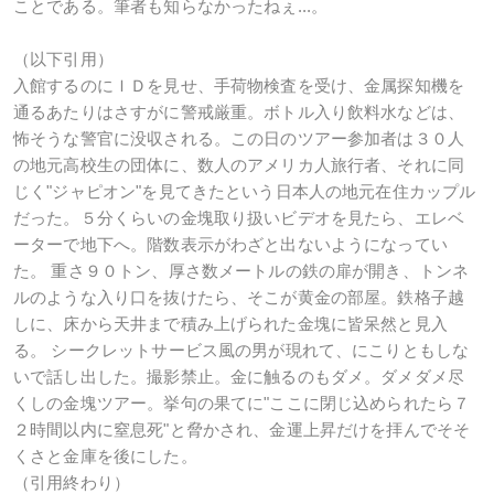
ことである。筆者も知らなかったねぇ...。
（以下引用）
入館するのにＩＤを見せ、手荷物検査を受け、金属探知機を
通るあたりはさすがに警戒厳重。ボトル入り飲料水などは、
怖そうな警官に没収される。この日のツアー参加者は３０人
の地元高校生の団体に、数人のアメリカ人旅行者、それに同
じく"ジャピオン"を見てきたという日本人の地元在住カップル
だった。５分くらいの金塊取り扱いビデオを見たら、エレベ
ーターで地下へ。階数表示がわざと出ないようになってい
た。 重さ９０トン、厚さ数メートルの鉄の扉が開き、トンネ
ルのような入り口を抜けたら、そこが黄金の部屋。鉄格子越
しに、床から天井まで積み上げられた金塊に皆呆然と見入
る。 シークレットサービス風の男が現れて、にこりともしな
いで話し出した。撮影禁止。金に触るのもダメ。ダメダメ尽
くしの金塊ツアー。挙句の果てに"ここに閉じ込められたら７
２時間以内に窒息死"と脅かされ、金運上昇だけを拝んでそそ
くさと金庫を後にした。
（引用終わり）