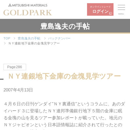
オンライントレード
ログイン
MENU
豊島逸夫の手帖
TOP
豊島逸夫の手帖
バックナンバー
ＮＹ連銀地下金庫の金塊見学ツアー
Page286
ＮＹ連銀地下金庫の金塊見学ツアー
2007年4月13日
４月６日の日刊ゲンダイ"ＮＹ裏通信"というコラムに、あのダ
イハード３に登場したＮＹ連邦準備銀行地下５階の金庫に眠
る金塊の山を見るツアー参加レポートが載っていた。地元の
ＮＹジャピオンという日本語情報誌に紹介されて行ったとの