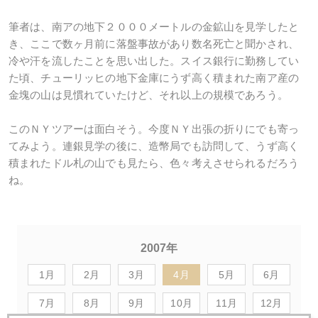
筆者は、南アの地下２０００メートルの金鉱山を見学したと
き、ここで数ヶ月前に落盤事故があり数名死亡と聞かされ、
冷や汗を流したことを思い出した。スイス銀行に勤務してい
た頃、チューリッヒの地下金庫にうず高く積まれた南ア産の
金塊の山は見慣れていたけど、それ以上の規模であろう。
このＮＹツアーは面白そう。今度ＮＹ出張の折りにでも寄っ
てみよう。連銀見学の後に、造幣局でも訪問して、うず高く
積まれたドル札の山でも見たら、色々考えさせられるだろう
ね。
2007年
1月
2月
3月
4月
5月
6月
7月
8月
9月
10月
11月
12月