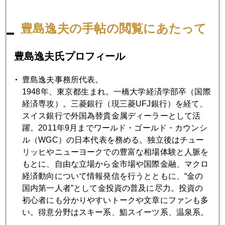
豊島逸夫の手帖の閲覧にあたって
2007年04月27日
Sell in May and go away
豊島逸夫氏プロフィール
2007年04月26日
豊島逸夫事務所代表。
ＮＹダウ１３０００突破の影響
1948年、東京都生まれ。一橋大学経済学部卒（国際
経済専攻）。三菱銀行（現三菱UFJ銀行）を経て、
スイス銀行で外国為替貴金属ディーラーとして活
2007年04月25日
躍。2011年9月までワールド・ゴールド・カウンシ
構造要因のボディーブロー
ル（WGC）の日本代表を務める。独立後はチュー
リッヒやニューヨークでの豊富な相場体験と人脈を
もとに、自由な立場から金市場や国際金融、マクロ
2007年04月20日
経済動向について情報発信を行うとともに、“金の
上海発連鎖安のデジャビュ
国内第一人者”として金投資の普及に尽力。投資の
初心者にも分かりやすいトークや文章にファンも多
い。得意分野はスキー系、鮨スイーツ系、温泉系。
2007年04月17日