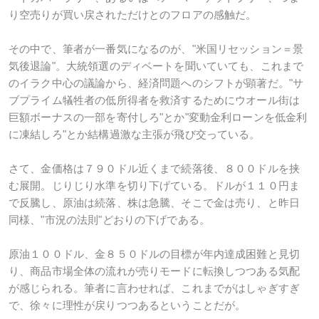
り空売りが買い戻されただけとのフロアの感触だ。
その中で、筆者が一番気になるのが、"米国リセッション＝景
気後退論"。大統領選のディベートを聞いていても、これまで
のイラク中心の議論から、経済問題へのシフトが顕著だ。"サ
ブプライム犠牲者の低所得者を救済するためにウオール街は
巨額ボーナスの一部を寄付しろ"とか"変動金利ローンを低金利
に凍結しろ"とか結構過激な主張が飛び交っている。
さて、金価格は７９０ドル近くまで続落後、８００ドルを挟
む展開。じりじり水準を切り下げている。ドルが１１０円ま
で反騰し、原油は続落、株は急騰、そこで金は売り、と昨日
同様、"市況の法則"どおりの下げである。
原油１００ドル、金８５０ドルの目標が年内達成困難と見切
り、商品市場全体の流れが売りモードに転換しつつある気配
が感じられる。筆者に言わせれば、これまでがはしゃぎすぎ
で、徐々に理性が戻りつつあるということだが。