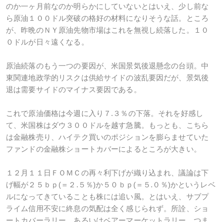
のか一ヶ月前なのか明らかにしていないとはいえ、少し前な
ら原油１００ドル突破の格好の材料になりそうな話。ところ
が、昨晩のＮＹ原油先物市場はこれを無視し続落した。１０
０ドルが日々遠くなる。
原油続落のもう一つの要因が、米国景気後退懸念の台頭。中
東関連地政学的リスクは供給サイドの波乱要因だが、景気後
退は需要サイドのマイナス要因である。
これで原油価格は今週に入り７.３％の下落。それを好感し
て、米国株はダウ３００ドルを越す急騰。もっとも、こちら
は金融株売り、ハイテク買いのポジションを膨らませていた
ファンドの金融株ショートカバーによるところが大きい。
１２月１１日ＦＯＭＣの再々利下げが織り込まれ、議論は下
げ幅が２５ｂｐ(＝２.５％)か５０ｂｐ(＝５.０％)かというレベ
ルになってきていることも株には追い風。とはいえ、サブプ
ライム信用不安に終息の気配は全く感じられず。所詮、ショ
ートカバーラリー、あるいはベアーマーケットラリー、つま