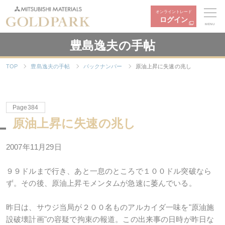
オンライントレード
ログイン
MENU
豊島逸夫の手帖
TOP
豊島逸夫の手帖
バックナンバー
原油上昇に失速の兆し
Page384
原油上昇に失速の兆し
2007年11月29日
９９ドルまで行き、あと一息のところで１００ドル突破なら
ず。その後、原油上昇モメンタムが急速に萎んでいる。
昨日は、サウジ当局が２００名ものアルカイダ一味を"原油施
設破壊計画"の容疑で拘束の報道。この出来事の日時が昨日な