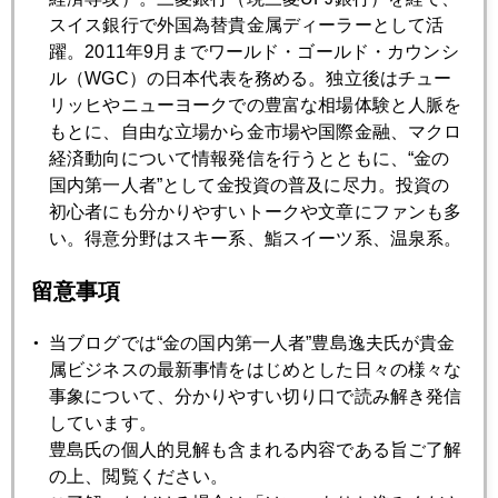
金 急反騰
スイス銀行で外国為替貴金属ディーラーとして活
躍。2011年9月までワールド・ゴールド・カウンシ
ル（WGC）の日本代表を務める。独立後はチュー
2007年11月20日
リッヒやニューヨークでの豊富な相場体験と人脈を
リスクの連鎖 パート２
もとに、自由な立場から金市場や国際金融、マクロ
経済動向について情報発信を行うとともに、“金の
国内第一人者”として金投資の普及に尽力。投資の
2007年11月19日
初心者にも分かりやすいトークや文章にファンも多
ＯＰＥＣ総会終えて
い。得意分野はスキー系、鮨スイーツ系、温泉系。
留意事項
2007年11月16日
818ドルまで急騰後、786ドルまで急落
当ブログでは“金の国内第一人者”豊島逸夫氏が貴金
属ビジネスの最新事情をはじめとした日々の様々な
2007年11月15日
事象について、分かりやすい切り口で読み解き発信
最新金需給四季報（7－9月期）
しています。
豊島氏の個人的見解も含まれる内容である旨ご了解
の上、閲覧ください。
2007年11月14日