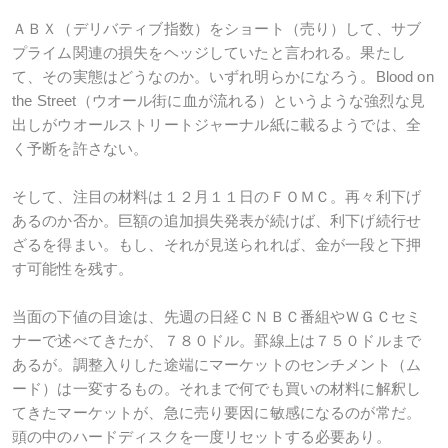
ＡＢＸ（デリバティブ指数）をショート（売り）して、サブ
プライム関連の損失をヘッジしていたと言われる。果たし
て、その実態はどうなのか。いずれ明らかになろう。Blood on
the Street（ウオール街に血が流れる）というような強烈な見
出しがウオールストリートジャーナル紙に載るようでは、全
く予断を許さない。
そして、注目の材料は１２月１１日のＦＯＭＣ。再々利下げ
あるのか否か。巨額の追加損失発表が続けば、利下げ続行せ
ざるを得まい。もし、それが見送られれば、金が一段と下押
す可能性を残す。
当面の下値の目途は、先週の日経ＣＮＢＣ番組やＷＧＣセミ
ナーで述べてきたが、７８０ドル。罫線上は７５０ドルまで
あるが。調整入りした途端にマーケットのセンチメント（ム
ード）は一変するもの。それまで何でも買いの材料に解釈し
てきたマーケットが、急に売り要因に敏感になるのが常だ。
頭の中のハードディスクを一度リセットする必要あり。