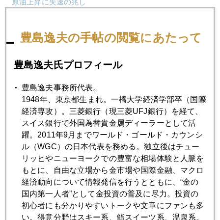
原油上昇に失速の兆し
豊島逸夫の手帖の閲覧にあたって
2007年11月28日
マネー御三家
豊島逸夫氏プロフィール
2007年11月27日
豊島逸夫事務所代表。
砂漠の洪水
1948年、東京都生まれ。一橋大学経済学部卒（国際
経済専攻）。三菱銀行（現三菱UFJ銀行）を経て、
スイス銀行で外国為替貴金属ディーラーとして活
2007年11月26日
躍。2011年9月までワールド・ゴールド・カウンシ
連休中も続騰
ル（WGC）の日本代表を務める。独立後はチュー
リッヒやニューヨークでの豊富な相場体験と人脈を
もとに、自由な立場から金市場や国際金融、マクロ
2007年11月22日
経済動向について情報発信を行うとともに、“金の
マーケットが忘れかけていること
国内第一人者”として金投資の普及に尽力。投資の
初心者にも分かりやすいトークや文章にファンも多
2007年11月21日
い。得意分野はスキー系、鮨スイーツ系、温泉系。