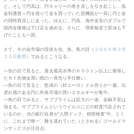
と。そして円高は、円キャリーの巻き戻しを引き起こし、低
金利通貨＝円を借りて金を買っていた投機筋が一斉に円と金
の同時買戻しに走った。ゆえに、円高、海外金安のダブルで
国内金価格は下げ足を速める。さらに、増産報道で原油も下
げたことも一因。
さて、今の金市場の現状を虫、魚、鳥の目（
２００６年２月
２０日参照
）でみるとこうなる。
―虫の目で見ると、過去最高水準の６００トン以上に膨張し
たＮＹ先物金買い残の一斉売り手仕舞い。
―魚の目で見ると、怒涛の（対ユーロ）ドル売りが一服。出
遅れ感のある円に外為市場の買いエネルギーが集中。
―鳥の目でみると、サブプライムは拡大の一途。金融不安は
強まる。サブプライムというウイルスにどの程度汚染されて
いるのか、当の銀行自身が"人間ドック、精密検査"中。とく
に、これまで唯一、難を逃れていた（とされる）ゴールドマ
ンサックスが注目点。