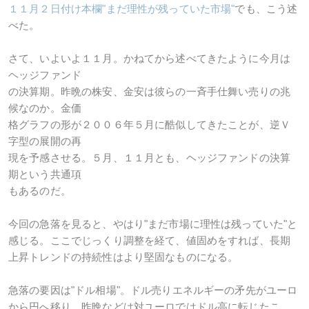
１１月２日付け本欄"まだ理性が残っていた市場"
でも、こう述
べた。
さて、いよいよ１１月。かねてから述べてきたように今月は
ヘッジファンド
の決算期。昨晩の株安、金安は彼らの一斉手仕舞い売りの兆
候なのか。金価
格グラフの形が２００６年５月に酷似してきたことが、逆Ｖ
字型の展開の再
現を予感させる。５月、１１月とも、ヘッジファンドの決算
期という共通項
もあるのだ。
今回の急落を見ると、やはり"まだ市場に理性は残っていた"と
感じる。ここでじっくり調整を経て、値固めをすれば、長期
上昇トレンドの持続性はより堅固なものになる。
急落の要因は"ドル相場"。ドル売りエネルギーの矛先がユーロ
から円へ移り、昨晩などは対ユーロではドル高に転じたこ