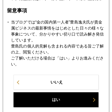
金 急反騰
留意事項
2007年11月20日
当ブログでは“金の国内第一人者”豊島逸夫氏が貴金
リスクの連鎖 パート２
属ビジネスの最新事情をはじめとした日々の様々な
事象について、分かりやすい切り口で読み解き発信
しています。
2007年11月19日
豊島氏の個人的見解も含まれる内容である旨ご了解
ＯＰＥＣ総会終えて
の上、閲覧ください。
ご了解いただける場合は「はい」よりお進みくださ
い。
2007年11月16日
818ドルまで急騰後、786ドルまで急落
いいえ
2007年11月15日
最新金需給四季報（7－9月期）
はい