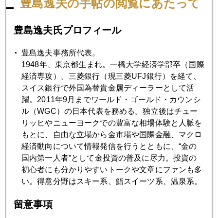
豊島逸夫の手帖の閲覧にあたって
ば儲かり、配当も増やせる。そこで、住宅ローン債権と同様
に、生命保険契約を束ねてヘッジファンド、年金基金などに
豊島逸夫氏プロフィール
切り売りするシステムである。
豊島逸夫事務所代表。
1948年、東京都生まれ。一橋大学経済学部卒（国際
経済専攻）。三菱銀行（現三菱UFJ銀行）を経て、
2007年
スイス銀行で外国為替貴金属ディーラーとして活
1月
2月
3月
4月
5月
6月
躍。2011年9月までワールド・ゴールド・カウンシ
ル（WGC）の日本代表を務める。独立後はチュー
7月
8月
9月
10月
11月
12月
リッヒやニューヨークでの豊富な相場体験と人脈を
もとに、自由な立場から金市場や国際金融、マクロ
経済動向について情報発信を行うとともに、“金の
2007年08月29日
国内第一人者”として金投資の普及に尽力。投資の
タイガーウッズもサブプライムには勝てず
初心者にも分かりやすいトークや文章にファンも多
い。得意分野はスキー系、鮨スイーツ系、温泉系。
2007年08月27日
留意事項
東証 GLD上場へ