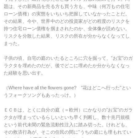
題は、その新商品を売る方も買う方も、中味（何万もの住宅
ローン債権）の実態をいちいち把握していなかったことだ。
その結果、今や、世界中のどの投資家がどの程度のリスクを
持つ住宅ローン債権を掴まされたのか、全体像が読めない。
リスクを分散した結果、リスクの所在が分からなくなってし
まった。
子供の頃、自宅の庭のいたるところに穴を掘って、"お宝"のガ
ラクタを埋めたのだが、後でどこに埋めたか分からなくなっ
た経験を思い出す。
（Where have all the flowers gone? "花はどこへ行った"とい
うフォークソングもあったっけ。）
ＥＣＢは、とくに自分の庭（＝欧州）にかなりの"お宝"のガラ
クタが埋まっているらしいといち早く判断し、数十兆円規模
という前代未聞の緊急流動性注入に踏み切った。けれども、
その救済行為が、そこの住民の間に"うちの庭にも埋もれてい