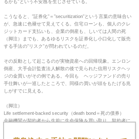
るかも"という不安感を生じさせている。
こうなると、"証券化"＝"securitization"という言葉の意味合い
が、急速に色褪せて見えてくる。住宅ローンも、個人のクレ
ジットカード支払いも、企業の倒産も、しいては人間の死
（脚注）までも、あるゆるリスクを証券化し小口化して販売
する手法の"リスク"が問われているのだ。
その反動として起こるのが実物資産への回帰現象。エンロン
倒産、大手会計監査法人解散の後で見られた信用リスクヘッ
ジの金買いがその例である。今回も ヘッジファンドの売り
手仕舞いが一巡したところで、同様の買いが頭をもたげる兆
しがすでに見える。
（脚注）
Life settlement-backed security（death bond＝死の債券）
金融機関が契約者から生前に生命保険を買い取り、契約者に
代わってその死まで保険料を払い続けるが、死亡時に保険金
も受け取る仕組み。胴元としては契約者が早死にしてくれれ