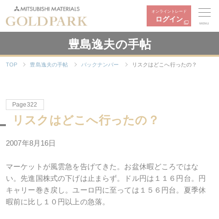
オンライントレード
ログイン
MENU
豊島逸夫の手帖
TOP
豊島逸夫の手帖
バックナンバー
リスクはどこへ行ったの？
Page322
リスクはどこへ行ったの？
2007年8月16日
マーケットが風雲急を告げてきた。お盆休暇どころではな
い。先進国株式の下げは止まらず。ドル円は１１６円台。円
キャリー巻き戻し。ユーロ円に至っては１５６円台。夏季休
暇前に比し１０円以上の急落。