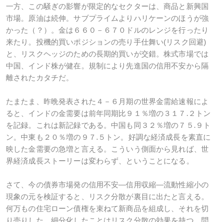
一方、この騒ぎの影響が限定的なセクターは、商品と新興国
市場。原油は続伸。サブプライムよりハリケーンのほうが強
かった（？）。金は６６０－６７０ドルのレンジを行ったり
来たり。投機的買いポジションの売り手仕舞い(リスク回避)
と、リスクヘッジのための長期的買いが交錯。株式市場では
中国、インド株が健在。規制により先進国の信用不安から隔
離されたカタチだ。
たまたま、昨晩発表された４－６月期の世界金需給速報によ
ると、インドの金需要は前年同期比９１％増の３１７.２トン
を記録。これは新記録である。中国も同３２％増の７５.９ト
ン。中東も２０％増の９７.５トン。好調な経済成長を素直に
映した金需要の急増と言える。こういう側面から見れば、世
界経済成長ストーリーは変わらず、ということになる。
さて、今の債券市場発の信用不安―信用収縮―流動性縮小の
現象の元を検証すると、リスク分散が裏目に出たと言える。
何万もの住宅ローン債権を束ねて新商品を組成し、それを切
り売りした。細分化したことはリスク分散の効果を持つ。問