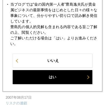
当ブログでは“金の国内第一人者”豊島逸夫氏が貴金
属ビジネスの最新事情をはじめとした日々の様々な
2007年08月24日
事象について、分かりやすい切り口で読み解き発信
中国要因の発展段階
しています。
豊島氏の個人的見解も含まれる内容である旨ご了解
の上、閲覧ください。
2007年08月23日
ご了解いただける場合は「はい」よりお進みくださ
バフェット ウオッチャー
い。
2007年08月22日
椅子とりゲーム
いいえ
2007年08月21日
はい
痛み止めの応急処置
2007年08月17日
リスクの連鎖