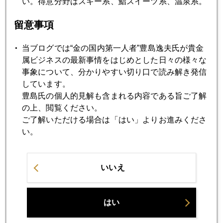
い。得意分野はスキー系、鮨スイーツ系、温泉系。
2007年06月18日
留意事項
スイス 金250トン売却計画発表
当ブログでは“金の国内第一人者”豊島逸夫氏が貴金
属ビジネスの最新事情をはじめとした日々の様々な
2007年06月13日
事象について、分かりやすい切り口で読み解き発信
金利上昇で金は売りか買いか(パート２)
しています。
豊島氏の個人的見解も含まれる内容である旨ご了解
2007年06月12日
の上、閲覧ください。
中銀の資産運用行動
ご了解いただける場合は「はい」よりお進みくださ
い。
2007年06月11日
長期金利急騰で650ドル割れ
いいえ
2007年06月07日
はい
金利上昇で金は売りか買いか？