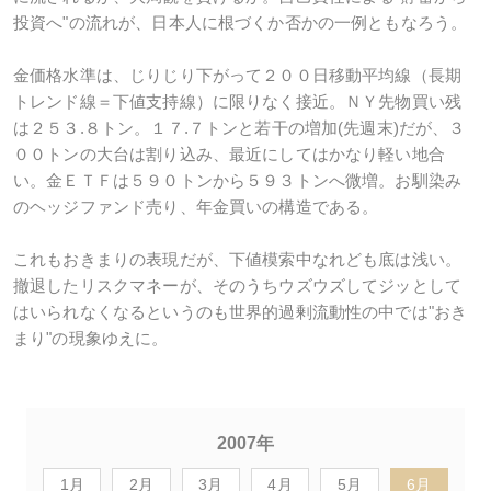
投資へ"の流れが、日本人に根づくか否かの一例ともなろう。
金価格水準は、じりじり下がって２００日移動平均線（長期
トレンド線＝下値支持線）に限りなく接近。ＮＹ先物買い残
は２５３.８トン。１７.７トンと若干の増加(先週末)だが、３
００トンの大台は割り込み、最近にしてはかなり軽い地合
い。金ＥＴＦは５９０トンから５９３トンへ微増。お馴染み
のヘッジファンド売り、年金買いの構造である。
これもおきまりの表現だが、下値模索中なれども底は浅い。
撤退したリスクマネーが、そのうちウズウズしてジッとして
はいられなくなるというのも世界的過剰流動性の中では"おき
まり"の現象ゆえに。
2007年
1月
2月
3月
4月
5月
6月