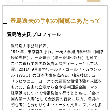
7月
8月
9月
10月
11月
12月
豊島逸夫の手帖の閲覧にあたって
2007年06月29日
流動性の収縮。
豊島逸夫氏プロフィール
豊島逸夫事務所代表。
2007年06月27日
1948年、東京都生まれ。一橋大学経済学部卒（国際
福袋のリスク
経済専攻）。三菱銀行（現三菱UFJ銀行）を経て、
スイス銀行で外国為替貴金属ディーラーとして活
躍。2011年9月までワールド・ゴールド・カウンシ
2007年06月27日
ル（WGC）の日本代表を務める。独立後はチュー
下値模索。
リッヒやニューヨークでの豊富な相場体験と人脈を
もとに、自由な立場から金市場や国際金融、マクロ
経済動向について情報発信を行うとともに、“金の
2007年06月22日
国内第一人者”として金投資の普及に尽力。投資の
巨大ファンドのＩＰＯ
初心者にも分かりやすいトークや文章にファンも多