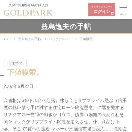
オンライントレード
ログイン
MENU
豊島逸夫の手帖
TOP
豊島逸夫の手帖
バックナンバー
下値模索。
Page306
下値模索。
2007年6月27日
金価格は640ドル台へ急落。株も金もサブプライム懸念（信用
度の低い借り手に対する住宅ローン破綻懸念）に端を発する
リスクマネー撤退の動きが目立つ。債券市場発の長期金利急
騰ショックがサブプライム問題を悪化させ、株、商品は下
落。そこで"質への逃避"マネーが米国債市場に流入し、長期金