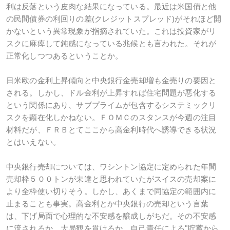
利は反落という皮肉な結果になっている。最近は米国債と他
の民間債券の利回りの差(クレジットスプレッド)がそれほど開
かないという異常現象が指摘されていた。これは投資家がリ
スクに麻痺して鈍感になっている兆候とも言われた。それが
正常化しつつあるということか。
日米欧の金利上昇傾向と中央銀行金売却増も金売りの要因と
される。しかし、ドル金利が上昇すれば住宅問題が悪化する
という関係にあり、サブプライムが包含するシステミックリ
スクを顕在化しかねない。ＦＯＭＣのスタンスが今週の注目
材料だが、ＦＲＢとてここから高金利時代へ誘導できる状況
とはいえない。
中央銀行売却については、ワシントン協定に定められた年間
売却枠５００トンが未達と思われていたがスイスの売却案に
より全枠使い切りそう。しかし、あくまで同協定の範囲内に
止まることも事実。高金利とか中央銀行の売却という言葉
は、下げ局面で心理的な不安感を醸成しがちだ。その不安感
に流されるか、大局観を貫けるか。自己責任による"貯蓄から