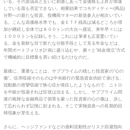
いる。その原油高と互いに刺激しあって金価格も上昇が加速
している面も否定できない。相乗効果でコモディティー(商品)
分野への新たな投資、投機両マネーの新規参入が相次いでい
る。こんな高価格水準でも、金ＥＴＦ残高は減るどころか増
加が継続し全体では８００トンの大台へ接近。来年早々には
１０００トンを記録しそう。これには筆者も正直驚いてい
る。金を新鮮な目で新たな分散手段として見る年金などは、
年間ポートフォリオ計画に盛り込むや、粛々と"純金積立"方式
で機械的に目標量を買い続けるだけなのだ。
最後に、重要なことは、サブプライムの残した投資家の"心の
傷"。信用収縮そのものは中央銀行の緊急資金供給で凌げる。
冠動脈の痙攣収縮で狭心症が発症したようなもので、ニトロ
を中銀が投薬すれば症状は治まる。しかし、サブプライム関
連の複雑な金融商品で損害を蒙った投資家の心の傷は、決し
て忘れられず記憶に刻まれる。そこで実物資産への長期的回
帰現象が芽生える。
さらに、ヘッジファンドなどの過剰流動性がリスク回避指向