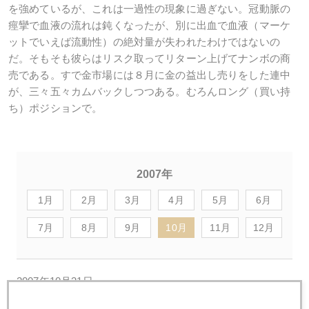
を強めているが、これは一過性の現象に過ぎない。冠動脈の
痙攣で血液の流れは鈍くなったが、別に出血で血液（マーケ
ットでいえば流動性）の絶対量が失われたわけではないの
だ。そもそも彼らはリスク取ってリターン上げてナンボの商
売である。すで金市場には８月に金の益出し売りをした連中
が、三々五々カムバックしつつある。むろんロング（買い持
ち）ポジションで。
2007年
1月
2月
3月
4月
5月
6月
7月
8月
9月
10月
11月
12月
2007年10月31日
本当の急騰要因は？