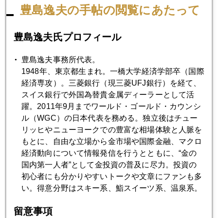
豊島逸夫の手帖の閲覧にあたって
2007年10月30日
豊島逸夫氏プロフィール
バーナンキを迷わせる金急騰 パート2
豊島逸夫事務所代表。
2007年10月29日
1948年、東京都生まれ。一橋大学経済学部卒（国際
ＦＲＢ追加利下げ織り込み785ドルへ急騰
経済専攻）。三菱銀行（現三菱UFJ銀行）を経て、
スイス銀行で外国為替貴金属ディーラーとして活
躍。2011年9月までワールド・ゴールド・カウンシ
2007年10月26日
ル（WGC）の日本代表を務める。独立後はチュー
メリルショックの後で
リッヒやニューヨークでの豊富な相場体験と人脈を
もとに、自由な立場から金市場や国際金融、マクロ
経済動向について情報発信を行うとともに、“金の
2007年10月25日
国内第一人者”として金投資の普及に尽力。投資の
衝撃の告白
初心者にも分かりやすいトークや文章にファンも多
い。得意分野はスキー系、鮨スイーツ系、温泉系。
2007年10月23日
留意事項
理性を取り戻しつつある市場