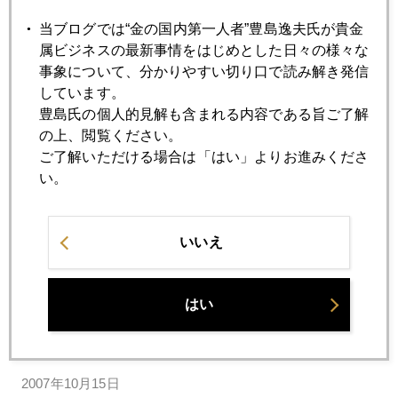
当ブログでは“金の国内第一人者”豊島逸夫氏が貴金
属ビジネスの最新事情をはじめとした日々の様々な
2007年10月22日
事象について、分かりやすい切り口で読み解き発信
ヘッジファンド破綻の実態
しています。
豊島氏の個人的見解も含まれる内容である旨ご了解
の上、閲覧ください。
2007年10月19日
ご了解いただける場合は「はい」よりお進みくださ
770ドル接近
い。
2007年10月18日
750ドル台の攻防
いいえ
2007年10月16日
はい
金小売価格3000円の背景
2007年10月15日