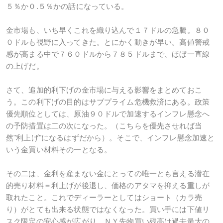
５％か０.５％かの話になっている。
金市場も、いち早くこれを織り込んで１７ドルの急騰。８０
０ドルも視野に入ってきた。とにかく動きが早い。高値警戒
感が高まる中で７６０ドルから７８５ドルまで、ほぼ一直線
の上げだ。
さて、追加的利下げの金市場に与える影響をまとめておこ
う。この利下げの目的はサブプライム危機救済にある。政策
優先順位としては、原油９０ドルで加速するインフレ懸念へ
の予防措置は二の次になった。（こちらを優先させれば当
然"利上げ"になるはずだから）。そこで、インフレ懸念加速と
いう金買い材料その一となる。
その二は、金利を産まない金にとっての唯一とも言える潜在
的売り材料＝利上げが後退し、価格のアタマを抑える重しが
取れたこと。これでディーラーとしてはショート（カラ売
り）がとても出来る状態ではなくなった。買い手には下値リ
スク限定の安心感が広がり、ＮＹ先物買い残高は過去最大の