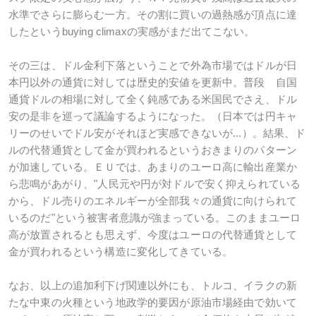
水準でさらに膨らむ一方。その割に買いの過熱感が頂点に達
したというbuying climaxの実感がまだ出てこない。
その三は、ドル金利下落ということで外為市場ではドルが日
本円以外の通貨に対しては歴史的安値を更新中。普段 自国
通貨ドルの相場に対して全く鈍感である米国民でさえ、ドル
安の是非を巡って議論するようになった。（日本では円キャ
リーのせいでドル安がそれほど実感できないが...）。結果、ド
ルの代替通貨として金が買われるというおきまりのパターン
が加速している。ＥＵでは、あまりのユーロ高に輸出産業か
ら悲鳴があがり、"人民元や円が対ドルで安く抑えられている
から、ドル売りのエネルギーが全部我々の通貨に向けられて
いるのだ"という被害者意識が強まっている。このままユーロ
高が放置されるとも思えず、今度はユーロの代替通貨として
金が買われるという構造に変化してきている。
なお、以上の追加利下げ関連以外にも、トルコ、イラクの新
たな中東の火種という地政学的要因が原油市場経由で効いて