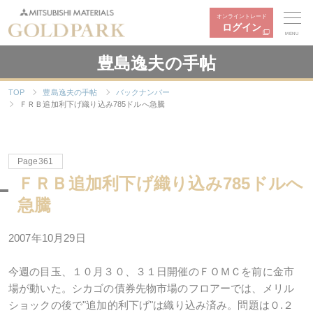
オンライントレード
ログイン
MENU
豊島逸夫の手帖
TOP
豊島逸夫の手帖
バックナンバー
ＦＲＢ追加利下げ織り込み785ドルへ急騰
Page361
ＦＲＢ追加利下げ織り込み785ドルへ
急騰
2007年10月29日
今週の目玉、１０月３０、３１日開催のＦＯＭＣを前に金市
場が動いた。シカゴの債券先物市場のフロアーでは、メリル
ショックの後で"追加的利下げ"は織り込み済み。問題は０.２