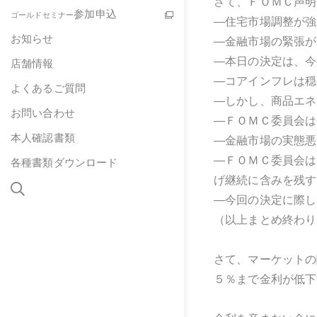
さて、ＦＯＭＣ声明
参加申込
ゴールドセミナー
―住宅市場調整が強ま
お知らせ
―金融市場の緊張が
―本日の決定は、今後
店舗情報
―コアインフレは穏や
よくあるご質問
―しかし、商品エネ
お問い合わせ
―ＦＯＭＣ委員会はイン
本人確認書類
―金融市場の実態悪
―ＦＯＭＣ委員会は
各種書類ダウンロード
げ継続に含みを残す
―今回の決定に際し
（以上まとめ終わり
さて、マーケットの
５％まで金利が低下