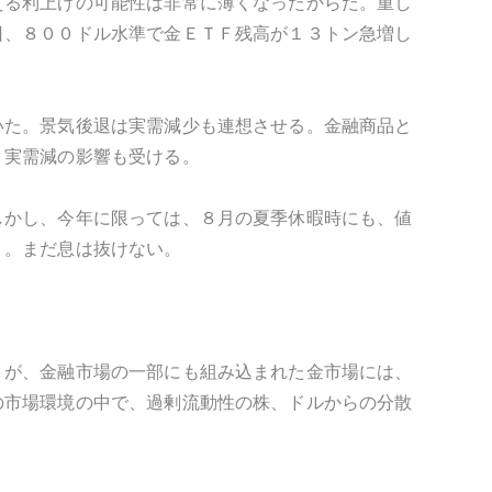
える利上げの可能性は非常に薄くなったからだ。重し
日、８００ドル水準で金ＥＴＦ残高が１３トン急増し
いた。景気後退は実需減少も連想させる。金融商品と
＝実需減の影響も受ける。
しかし、今年に限っては、８月の夏季休暇時にも、値
う。まだ息は抜けない。
くが、金融市場の一部にも組み込まれた金市場には、
の市場環境の中で、過剰流動性の株、ドルからの分散