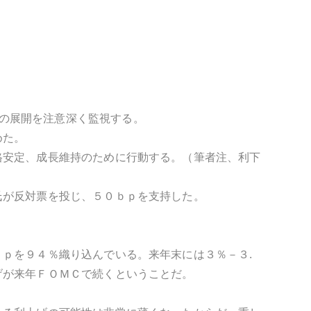
、今後の展開を注意深く監視する。
めた。
格安定、成長維持のために行動する。（筆者注、利下
氏が反対票を投じ、５０ｂｐを支持した。
ｐを９４％織り込んでいる。来年末には３％－３.
げが来年ＦＯＭＣで続くということだ。