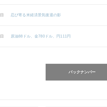
4日
忍び寄る米経済景気後退の影
3日
原油88ドル、金780ドル、円111円
バックナンバー