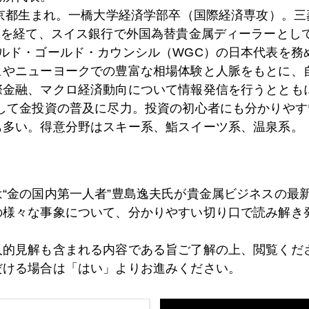
東京都生まれ。一橋大学経済学部卒（国際経済専攻）。
）を経て、スイス銀行で外国為替貴金属ディーラーとして
7日
米国の物価上昇でドル高
ールド・ゴールド・カウンシル（WGC）の日本代表を務
ヒやニューヨークでの豊富な相場体験と人脈をもとに、
際金融、マクロ経済動向について情報発信を行うとともに
として金投資の普及に尽力。投資の初心者にも分かりやす
4日
プーチンの院政 パート２
も多い。得意分野はスキー系、鮨スイーツ系、温泉系。
3日
ＦＲＢに振り回されるマーケット
は“金の国内第一人者”豊島逸夫氏が貴金属ビジネスの最
の様々な事象について、分かりやすい切り口で読み解き
2日
２５ｂｐで失望売り
人的見解も含まれる内容である旨ご了解の上、閲覧くだ
だける場合は「はい」よりお進みください。
1日
金と原油のディカプリング