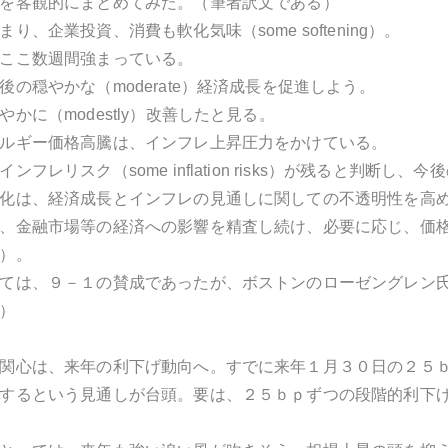
を客観的にまとめてみた。（筆者訳文である）
り、企業投資、消費も軟化気味（some softening）。
ここ数週間強まっている。
の穏やかな（moderate）経済成長を促進しよう。
かに（modestly）改善したと見る。
ルギー価格高騰は、インフレ上昇圧力をかけている。
フレリスク（some inflation risks）が残ると判断し
化は、経済成長とインフレの見通しに関しての不透明性を高
、金融市場等の経済への影響を精査し続け、必要に応じ、価
）。
ては、９－１の賛成であったが、ボストンのローゼングレン
）
関心は、来年の利下げ動向へ。すでに来年１月３０日の２５ｂ
するという見通しが台頭。要は、２５ｂｐずつの段階的利下