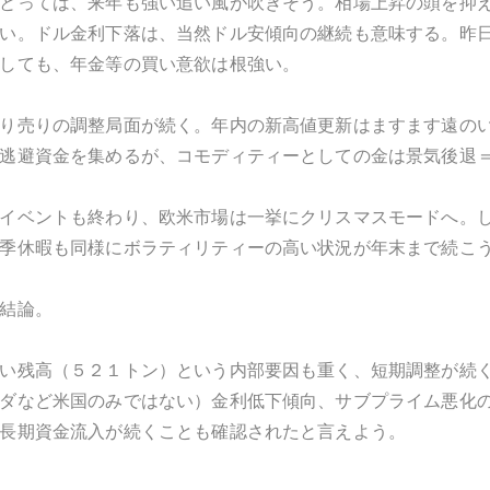
とっては、来年も強い追い風が吹きそう。相場上昇の頭を抑
い。ドル金利下落は、当然ドル安傾向の継続も意味する。昨
しても、年金等の買い意欲は根強い。
り売りの調整局面が続く。年内の新高値更新はますます遠の
逃避資金を集めるが、コモディティーとしての金は景気後退
イベントも終わり、欧米市場は一挙にクリスマスモードへ。
季休暇も同様にボラティリティーの高い状況が年末まで続こ
結論。
い残高（５２１トン）という内部要因も重く、短期調整が続
ダなど米国のみではない）金利低下傾向、サブプライム悪化
長期資金流入が続くことも確認されたと言えよう。