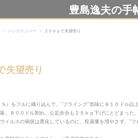
豊島逸夫の手
バックナンバー
２５ｂｐで失望売り
で失望売り
０％）をフルに織り込んで、"フライング"気味に８１０ドル
落。８００ドル割れ。公定歩合も２５ｂｐ下げにとどまった。
ム ウイルスの病状は悪化しているのに、投薬量を増やさず。"