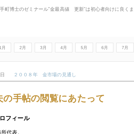
手町博士のゼミナール"金最高値 更新"は初心者向けに良く
1月
2月
3月
4月
5月
6月
7月
8日
２００８年 金市場の見通し
夫の手帖の閲覧にあたって
7日
クリスマスラリー
ロフィール
8日
グリーンスパンのスタグフレーション発言
務所代表。