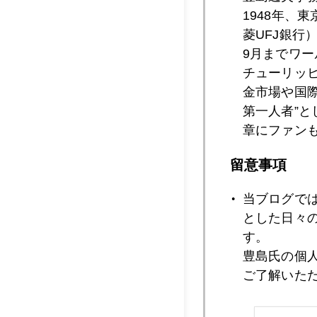
1948年、
菱UFJ銀行
2007年12月1
9月までワ
チューリッ
金市場や国
第一人者”
2007年12月1
章にファン
留意事項
2007年12月1
当ブログで
とした日々
す。
2007年12月1
豊島氏の個
ご了解いた
2007年12月1