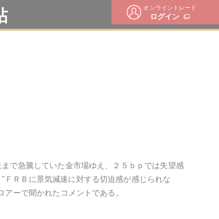
オンライントレード
帖
ログイン
以上まで急騰していた金市場ゆえ、２５ｂｐでは失望感
"ＦＲＢに景気減速に対する切迫感が感じられな
フロアーで聞かれたコメントである。