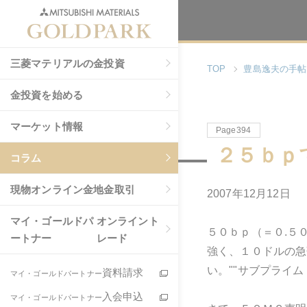
三菱マテリアルの金投資
TOP
豊島逸夫の手帖
金投資を始める
マーケット情報
Page394
２５ｂｐ
コラム
現物
オンライン金地金取引
2007年12月12日
マイ・ゴールドパ
オンライント
５０ｂｐ（＝０.５
ートナー
レード
強く、１０ドルの急
い。""サブプライ
資料請求
マイ・ゴールドパートナー
入会申込
マイ・ゴールドパートナー