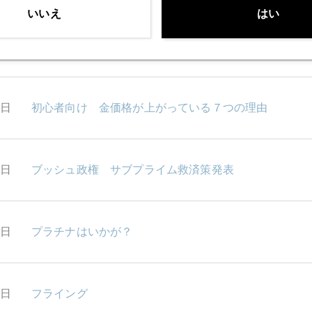
いいえ
はい
0日
フロリダ教職員の給料遅配
7日
初心者向け 金価格が上がっている７つの理由
7日
ブッシュ政権 サブプライム救済策発表
6日
プラチナはいかが？
5日
フライング