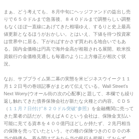
まぁ、どう考えても、８月中旬にヘッジファンドの益出し売
りで６５０ドルまで急落後、８４０ドルまで調整らしい調整
もなくほぼ一直線にあげてきた相場ゆえ、するりと史上最高
値更新となるほうがおかしい。とはいえ、下値を待つ投資家
は世界中に居る。下がればすかさず買われる地合いでもあ
る。国内金価格は円高で海外金高が相殺される展開。欧米投
資銀行の金価格見通しも毎週のように上方修正が相次ぐ状
況。
なお、サブプライム第二幕の実態を米ビジネスウイーク１１
月１２日号の巻頭記事がまとめて伝えている。Wall Street's
Next Worry(ウオール街の次の心配事)と題して、本欄でも繰り
返し触れてきた債券保険会社が新たな火種との内容。ＣＤＳ
（
１１月７日付け"８２０ドル突破"参照
）を金融機関に売って
きた業者の話だが、例えばＡＣという会社は、保険金支払い
可能に充てる資本を４００億円ほどしか持たず、２兆円相当
の保険を売っていたという。その種の保険つきのＣＤＯの本
当の時価を、蓋を開けてみたら当の銀行も把握しておらず、