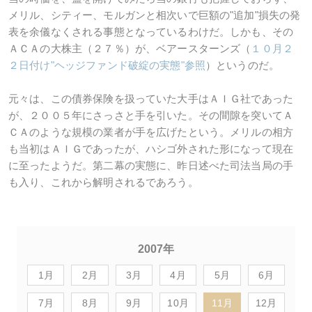
メリル、シティー、モルガンと相次いで巨額の"追加"損失の発
表を余儀なくされる事態となっているわけだ。しかも、その
ＡＣＡの大株主（２７％）が、ベアースターンズ（
１０月２
２日付け"ヘッジファンド破綻の実態"参照
）というのだ。
元々は、この債券保険を扱っていた大手はＡＩＧ社であった
が、２００５年にさっさと手を引いた。その間隙を突いてＡ
ＣＡのような規模の業者が手を広げたという。メリルの相方
も当初はＡＩＧであったが、ハシゴ外された形になって現在
に至ったようだ。第二幕の実態に、昨日述べた司法当局の手
も入り、これから解明されるであろう。
2007年
1月
2月
3月
4月
5月
6月
7月
8月
9月
10月
11月
12月