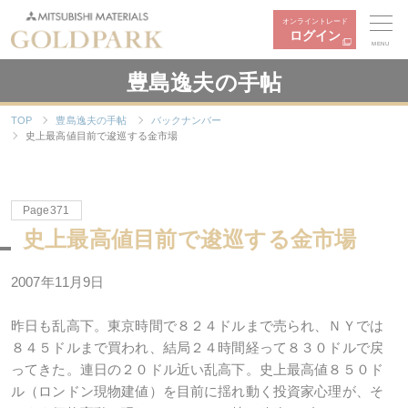
オンライントレード
ログイン
MENU
豊島逸夫の手帖
TOP
豊島逸夫の手帖
バックナンバー
史上最高値目前で逡巡する金市場
Page371
史上最高値目前で逡巡する金市場
2007年11月9日
昨日も乱高下。東京時間で８２４ドルまで売られ、ＮＹでは
８４５ドルまで買われ、結局２４時間経って８３０ドルで戻
ってきた。連日の２０ドル近い乱高下。史上最高値８５０ド
ル（ロンドン現物建値）を目前に揺れ動く投資家心理が、そ