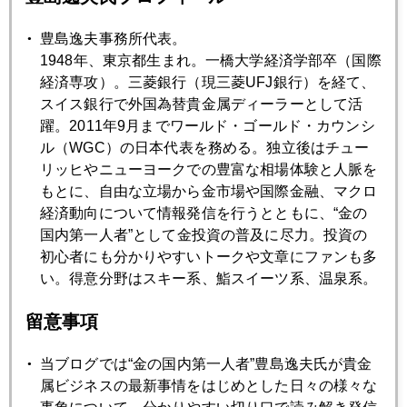
連休中も続騰
豊島逸夫事務所代表。
1948年、東京都生まれ。一橋大学経済学部卒（国際
2007年11月22日
経済専攻）。三菱銀行（現三菱UFJ銀行）を経て、
マーケットが忘れかけていること
スイス銀行で外国為替貴金属ディーラーとして活
躍。2011年9月までワールド・ゴールド・カウンシ
ル（WGC）の日本代表を務める。独立後はチュー
2007年11月21日
リッヒやニューヨークでの豊富な相場体験と人脈を
金 急反騰
もとに、自由な立場から金市場や国際金融、マクロ
経済動向について情報発信を行うとともに、“金の
国内第一人者”として金投資の普及に尽力。投資の
2007年11月20日
初心者にも分かりやすいトークや文章にファンも多
リスクの連鎖 パート２
い。得意分野はスキー系、鮨スイーツ系、温泉系。
留意事項
2007年11月19日
ＯＰＥＣ総会終えて
当ブログでは“金の国内第一人者”豊島逸夫氏が貴金
属ビジネスの最新事情をはじめとした日々の様々な
2007年11月16日