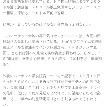
のまま価格変動に現れている。ＮＹ株も昨晩はダウで２００
ドル近く急落後、２００ドル以上急騰するジェットコースタ
ー相場。原油も１００ドル直前で逡巡。
傾向が一貫しているのはドル安と債券高（金利安）か。
このマーケット全体の雰囲気（センチメント）は、今朝の日
経朝刊の見出しに要約されている。３面"サブプライム楽観論
後退／ドル安原油高でインフレ懸念も／ＦＲＢジレンマ直
面"。となれば質への逃避で実物資産が買われる。しかし、１
面"米経済、来春まで停滞／ＦＲＢ議長 追加利下げ 慎重判
断"。
昨晩のバーナンキ議会証言についての記事で、１２月１１日
の次回ＦＯＭＣにおける再々利下げが五分五分との内容であ
る。金市場は、再々利下げもありと見て史上最高値へトライ
の最中。仮に、それが見送りとなれば、失望売りとなるは必
至。そこで早めの利益確定売りという動きも出てくるわけ
だ。