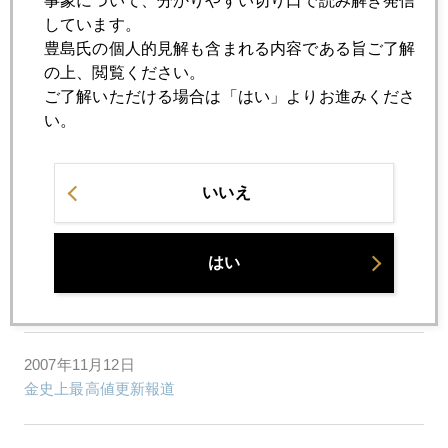
事象について、分かりやすい切り口で読み解き発信
818ドルまで急騰後、786ドルまで急落
しています。
豊島氏の個人的見解も含まれる内容である旨ご了解
の上、閲覧ください。
2007年11月15日
ご了解いただける場合は「はい」よりお進みくださ
最新金需給四季報（7－9月期）
い。
2007年11月14日
いいえ
マーケットの潮流に変化の兆し
はい
2007年11月13日
800ドル割れ
2007年11月12日
金史上最高値更新報道