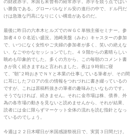
の財政赤字。米国も未曾有の経常赤字。赤字を競う点ではい
い勝負である。グローバルなドル安の進行の中で、ドル円だ
けは急激な円高になりにくい構造があるのだ。
最後に昨日の六本木ヒルズでのＷＧＣ単独主催セミナー。参
加者４００名近い盛況。池崎美盤（みわ）キャスターの参加
で、いつになく女性やご夫婦の参加者が多く、笑いの絶えな
い、なごやかなセッションでした。４９階からの素晴らしい
眺めも印象的でした。多くの方から、この毎朝のコメント書
きが良く続きますねと言われました。夜は９時前に寝
て、"朝"２時おきでＮＹと本業の仕事している筆者が、その間
に耳にしたフロアの生の情報をつれづれに書き綴っているの
ですが、これは原稿料抜きの筆者の趣味みたいなものです。
そうでなければ、続きません。それに金市場は株、債券、外
為の各市場の動きを見ないと読めませんから、それが結果、
読者には金に限らずマーケット全体の流れを読む指針となっ
ているのでしょう。
今週は２２日木曜日が米国感謝祭祝日で、実質３日間だけ。