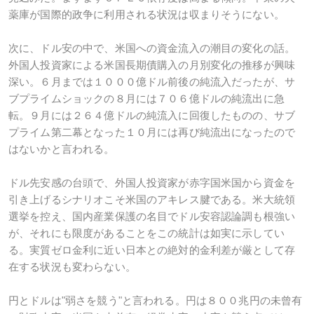
薬庫が国際的政争に利用される状況は収まりそうにない。
次に、ドル安の中で、米国への資金流入の潮目の変化の話。
外国人投資家による米国長期債購入の月別変化の推移が興味
深い。６月までは１０００億ドル前後の純流入だったが、サ
ブプライムショックの８月には７０６億ドルの純流出に急
転。９月には２６４億ドルの純流入に回復したものの、サブ
プライム第二幕となった１０月には再び純流出になったので
はないかと言われる。
ドル先安感の台頭で、外国人投資家が赤字国米国から資金を
引き上げるシナリオこそ米国のアキレス腱である。米大統領
選挙を控え、国内産業保護の名目でドル安容認論調も根強い
が、それにも限度があることをこの統計は如実に示してい
る。実質ゼロ金利に近い日本との絶対的金利差が厳として存
在する状況も変わらない。
円とドルは"弱さを競う"と言われる。円は８００兆円の未曾有