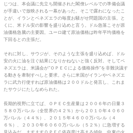
じつは、本会議に先立ち開催された閣僚レベルでの準備会議
が手違いで放映される一幕があった。そこで露わになったこ
とが、イランとベネズエラの毎度お騒がせ問題国の主張。と
くに、米ドル安の影響を盛り込めと言う。ドル急落こそが原
油価格急騰の主要因。ユーロ建て原油価格は昨年平均価格を
下回るとの主張だ。
それに対し、サウジが、そのような主張を盛り込めば、ドル
安の火に油を注ぐ結果になりかねないと強く反対。そしてベ
ネズエラは、米議会が"ＯＰＥＣによる価格操作"を非難決議す
る動きを牽制すべしと要求。さらに米国がイランやベネズエ
ラに武力行使すれば原油価格は２００ドルと発言し、これま
たサウジにたしなめられた。
長期的視野に立てば、ＯＰＥＣ生産量は２００６年の日量３
５８０万バレル（全世界の４２％）から２０１０年４０６０
万バレル（４４％）、２０１５年４６００万バレル（４
６％）、２０３０年６０６０万バレル（５２％）に急増する
見込みだ。ますますＯＰＥＣ依存度は高まる傾向。中東の火