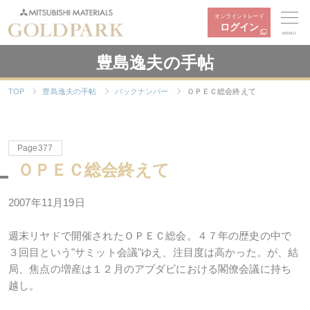
オンライントレード
ログイン
MENU
豊島逸夫の手帖
TOP
豊島逸夫の手帖
バックナンバー
ＯＰＥＣ総会終えて
Page377
ＯＰＥＣ総会終えて
2007年11月19日
週末リヤドで開催されたＯＰＥＣ総会。４７年の歴史の中で
３回目という"サミット会議"ゆえ、注目度は高かった。が、結
局、焦点の増産は１２月のアブダビにおける閣僚会議に持ち
越し。