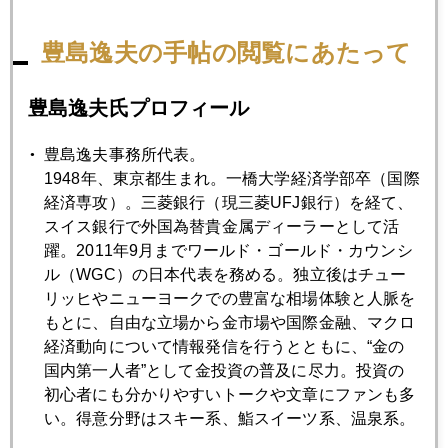
2007年11月28日
豊島逸夫の手帖の閲覧にあたって
マネー御三家
豊島逸夫氏プロフィール
2007年11月27日
砂漠の洪水
豊島逸夫事務所代表。
1948年、東京都生まれ。一橋大学経済学部卒（国際
経済専攻）。三菱銀行（現三菱UFJ銀行）を経て、
2007年11月26日
スイス銀行で外国為替貴金属ディーラーとして活
連休中も続騰
躍。2011年9月までワールド・ゴールド・カウンシ
ル（WGC）の日本代表を務める。独立後はチュー
リッヒやニューヨークでの豊富な相場体験と人脈を
2007年11月22日
もとに、自由な立場から金市場や国際金融、マクロ
マーケットが忘れかけていること
経済動向について情報発信を行うとともに、“金の
国内第一人者”として金投資の普及に尽力。投資の
2007年11月21日
初心者にも分かりやすいトークや文章にファンも多
金 急反騰
い。得意分野はスキー系、鮨スイーツ系、温泉系。