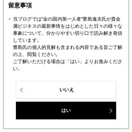
留意事項
2007年11月20日
リスクの連鎖 パート２
当ブログでは“金の国内第一人者”豊島逸夫氏が貴金
属ビジネスの最新事情をはじめとした日々の様々な
事象について、分かりやすい切り口で読み解き発信
2007年11月19日
しています。
ＯＰＥＣ総会終えて
豊島氏の個人的見解も含まれる内容である旨ご了解
の上、閲覧ください。
ご了解いただける場合は「はい」よりお進みくださ
2007年11月16日
い。
818ドルまで急騰後、786ドルまで急落
いいえ
2007年11月15日
最新金需給四季報（7－9月期）
はい
2007年11月14日
マーケットの潮流に変化の兆し