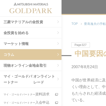
三菱マテリアルの金投資
TOP
豊島逸夫の手帖
金投資を始める
マーケット情報
Page327
中国要因
コラム
現物
オンライン金地金取引
2007年8月24日
マイ・ゴールドパ
オンライント
中国が世界経済に及
ートナー
レード
くい理由として、中
もたらされた経済成
資料請求
マイ・ゴールドパートナー
ている。
入会申込
マイ・ゴールドパートナー