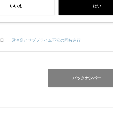
いいえ
はい
0日
流動性収縮相場
1日
原油高とサブプライム不安の同時進行
バックナンバー