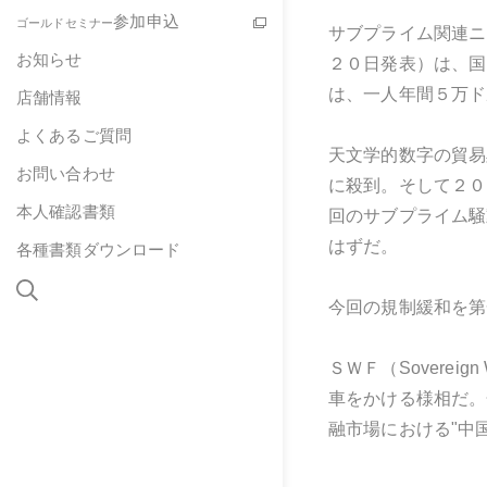
参加申込
ゴールドセミナー
サブプライム関連ニ
お知らせ
２０日発表）は、国
は、一人年間５万ド
店舗情報
よくあるご質問
天文学的数字の貿易
お問い合わせ
に殺到。そして２０
本人確認書類
回のサブプライム騒
はずだ。
各種書類ダウンロード
今回の規制緩和を第
ＳＷＦ（Sovere
車をかける様相だ。
融市場における"中