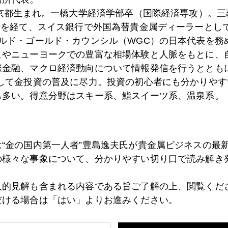
東京都生まれ。一橋大学経済学部卒（国際経済専攻）。
）を経て、スイス銀行で外国為替貴金属ディーラーとして
2日
椅子とりゲーム
ールド・ゴールド・カウンシル（WGC）の日本代表を務
ヒやニューヨークでの豊富な相場体験と人脈をもとに、
際金融、マクロ経済動向について情報発信を行うとともに
として金投資の普及に尽力。投資の初心者にも分かりやす
1日
痛み止めの応急処置
も多い。得意分野はスキー系、鮨スイーツ系、温泉系。
7日
リスクの連鎖
は“金の国内第一人者”豊島逸夫氏が貴金属ビジネスの最
の様々な事象について、分かりやすい切り口で読み解き
6日
リスクはどこへ行ったの？
人的見解も含まれる内容である旨ご了解の上、閲覧くだ
だける場合は「はい」よりお進みください。
3日
ＥＣＢショック