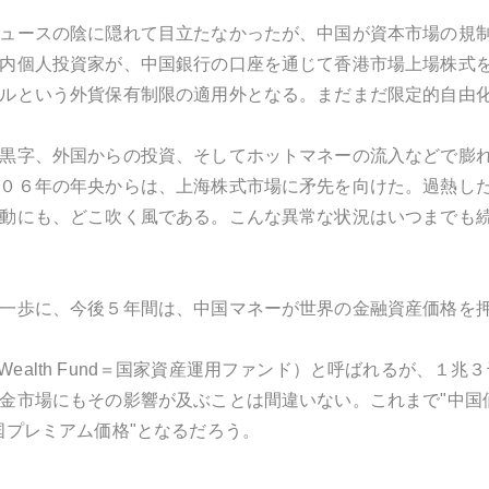
ュースの陰に隠れて目立たなかったが、中国が資本市場の規
内個人投資家が、中国銀行の口座を通じて香港市場上場株式
ルという外貨保有制限の適用外となる。まだまだ限定的自由
黒字、外国からの投資、そしてホットマネーの流入などで膨
０６年の年央からは、上海株式市場に矛先を向けた。過熱し
動にも、どこ吹く風である。こんな異常な状況はいつまでも
一歩に、今後５年間は、中国マネーが世界の金融資産価格を
ign Wealth Fund＝国家資産運用ファンド）と呼ばれるが
金市場にもその影響が及ぶことは間違いない。これまで"中国
国プレミアム価格"となるだろう。