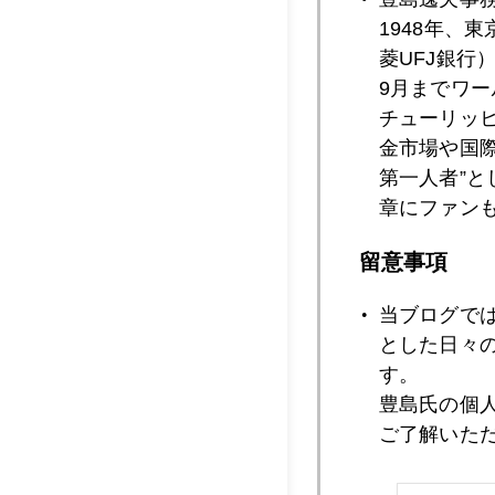
1948年、
菱UFJ銀行
2007年08月2
9月までワ
チューリッ
金市場や国
第一人者”
2007年08月2
章にファン
留意事項
2007年08月1
当ブログで
とした日々
す。
2007年08月1
豊島氏の個
ご了解いた
2007年08月1