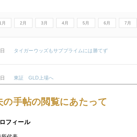
1月
2月
3月
4月
5月
6月
7月
9日
タイガーウッズもサブプライムには勝てず
7日
東証 GLD上場へ
夫の手帖の閲覧にあたって
4日
中国要因の発展段階
ロフィール
3日
バフェット ウオッチャー
務所代表。