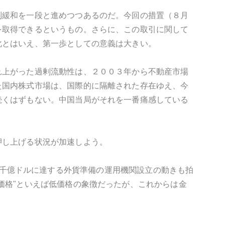
制緩和を一段と進めつつあるのだ。今回の措置（８月
を取得できるというもの。さらに、この取引に関して
化とはいえ、第一歩としての意義は大きい。
れ上がった過剰流動性は、２００３年から不動産市場
た国内株式市場は、国際的に隔離された存在ゆえ、今
続くはずもない。中国当局がそれを一番痛感している
押し上げる状況が加速しよう。
、１兆３千億ドルに達する外貨準備の運用機関設立の動きも拍
価格"といえば低価格の象徴だったが、これからは金