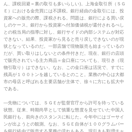
ん、課税回避＝裏の取引も多いらしい)。上海金取引所（ＳＧ
Ｅ）における金売買には不課税。銀行経由の金取引には、投
資家への販売の際、課税される。問題は、銀行による買い戻
しのケース。銀行から投資家へ付加価値税が還付されるべし
との税当局の指導に対し、銀行サイドの内部システムが対応
できない。結果、投資家から見ると売り戻しできないのが現
状となっているのだ。一部店舗で現物販売も始まっているの
だが、買い取りはしないとの条件付きだ。現在、銀行の店頭
で販売されている主力商品＝金口座についても、現引き（現
物引取り）はできない。なお、この金口座は活況で、すでに
残高が１００トンを越しているとのこと。業務の中心は大都
市の母店と呼ばれる主要店舗が主体で、徐々に方にも拡大中
である。
―先物については、ＳＧＥが監督官庁から許可を待っている
状態。従来、時期尚早として慎重な態度を見せていた中国人
民銀行も、前向きのスタンスに転じた。今年中にはゴーサイ
ンが出ようとの観測。なお、ＳＧＥ自体が１００グラムバー
を銀行経由で販売する業務の流れもある。現引きも割増チャ