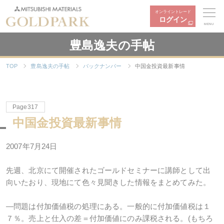
オンライントレード
ログイン
MENU
豊島逸夫の手帖
TOP
豊島逸夫の手帖
バックナンバー
中国金投資最新事情
Page317
中国金投資最新事情
2007年7月24日
先週、北京にて開催されたゴールドセミナーに講師として出
向いたおり、現地にて色々見聞きした情報をまとめてみた。
―問題は付加価値税の処理にある。一般的に付加価値税は１
７％。売上と仕入の差＝付加価値にのみ課税される。(もちろ