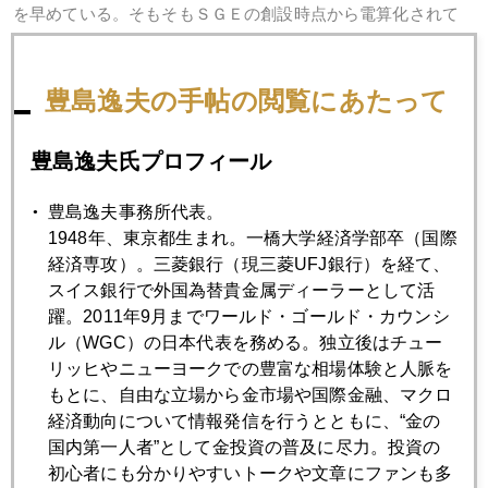
を早めている。そもそもＳＧＥの創設時点から電算化されて
いるわけである。
筆者の感覚では２年後には中国発の金売買がかなりの規模に
豊島逸夫の手帖の閲覧にあたって
達すると思う。株の世界ではいち早く上海発の流れが世界の
市場に影響を与えているが、金の世界でも早晩、"日本の午前
豊島逸夫氏プロフィール
中の取引は上海のオープニングを見極めてから"などというこ
とになりかねない。そうならないように日本サイドも格段の
豊島逸夫事務所代表。
努力をせねばならぬ、と痛感しつつ帰国した次第。
1948年、東京都生まれ。一橋大学経済学部卒（国際
経済専攻）。三菱銀行（現三菱UFJ銀行）を経て、
そして、金市場における中国要因も現在進行中のまだまだ"若
スイス銀行で外国為替貴金属ディーラーとして活
い"材料であること。中国市場のインパクトの本番はこれから
躍。2011年9月までワールド・ゴールド・カウンシ
なのだ、とも確信した。そう考えると"２２年ぶりの高値"も高
ル（WGC）の日本代表を務める。独立後はチュー
くは感じられなくなるものだ。
リッヒやニューヨークでの豊富な相場体験と人脈を
もとに、自由な立場から金市場や国際金融、マクロ
経済動向について情報発信を行うとともに、“金の
国内第一人者”として金投資の普及に尽力。投資の
2007年
初心者にも分かりやすいトークや文章にファンも多