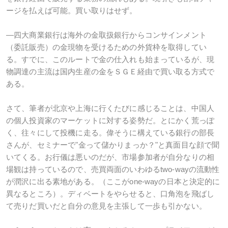
ージを払えば可能。買い取りはせず。
―四大商業銀行は海外の金取扱銀行からコンサインメント
（委託販売）の金現物を受けるための外貨枠を取得してい
る。すでに、このルートで金の仕入れも始まっているが、現
物調達の主流は国内生産の金をＳＧＥ経由で買い取る方式で
ある。
さて、筆者が北京や上海に行くたびに感じることは、中国人
の個人投資家のマーケットに対する姿勢だ。とにかく荒っぽ
く、往々にして投機に走る。偉そうに構えている銀行の部長
さんが、セミナーで"金って儲かりまっか？"と真面目な顔で聞
いてくる。お行儀は悪いのだが、市場参加者が自分なりの相
場観は持っているので、売買両面のいわゆるtwo-wayの流動性
が潤沢に出る素地がある。（ここがone-wayの日本と決定的に
異なるところ）。ディベートをやらせると、口角泡を飛ばし
て売りだ買いだと自分の意見を主張して一歩も引かない。