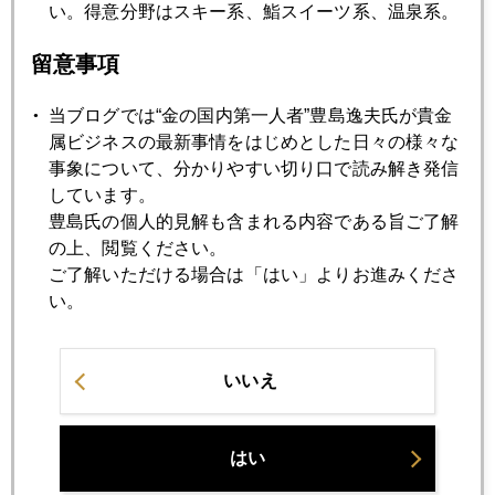
い。得意分野はスキー系、鮨スイーツ系、温泉系。
1月
2月
3月
4月
5月
6月
7月
8月
9月
10月
11月
12月
留意事項
当ブログでは“金の国内第一人者”豊島逸夫氏が貴金
2007年07月27日
属ビジネスの最新事情をはじめとした日々の様々な
夏の乱気流
事象について、分かりやすい切り口で読み解き発信
しています。
豊島氏の個人的見解も含まれる内容である旨ご了解
2007年07月24日
の上、閲覧ください。
中国金投資最新事情
ご了解いただける場合は「はい」よりお進みくださ
い。
2007年07月23日
金価格６８０ドル突破の背景
いいえ
2007年07月20日
はい
金ＥＴＦの定義とは？