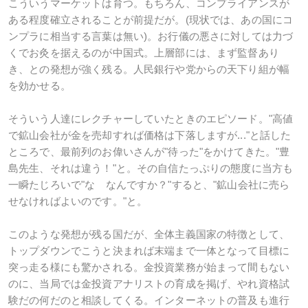
こういうマーケットは育つ。もちろん、コンプライアンスが
ある程度確立されることが前提だが。(現状では、あの国にコ
ンプラに相当する言葉は無い)。お行儀の悪さに対しては力づ
くでお灸を据えるのが中国式。上層部には、まず監督あり
き、との発想が強く残る。人民銀行や党からの天下り組が幅
を効かせる。
そういう人達にレクチャーしていたときのエピソード。"高値
で鉱山会社が金を売却すれば価格は下落しますが..."と話した
ところで、最前列のお偉いさんが"待った"をかけてきた。"豊
島先生、それは違う！"と。その自信たっぷりの態度に当方も
一瞬たじろいで"な なんですか？"すると、"鉱山会社に売ら
せなければよいのです。"と。
このような発想が残る国だが、全体主義国家の特徴として、
トップダウンでこうと決まれば末端まで一体となって目標に
突っ走る様にも驚かされる。金投資業務が始まって間もない
のに、当局では金投資アナリストの育成を掲げ、やれ資格試
験だの何だのと相談してくる。インターネットの普及も進行