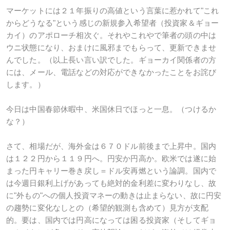
マーケットには２１年振りの高値という言葉に惹かれて"これ
からどうなる"という感じの新規参入希望者（投資家＆ギョー
カイ）のアポローチ相次ぐ。それやこれやで筆者の頭の中は
ウニ状態になり、おまけに風邪までもらって、更新できませ
んでした。（以上長い言い訳でした。ギョーカイ関係者の方
には、メール、電話などの対応ができなかったことをお詫び
します。）
今日は中国春節休暇中、米国休日でほっと一息。（つけるか
な？）
さて、相場だが、海外金は６７０ドル前後まで上昇中。国内
は１２２円から１１９円へ。円安か円高か。欧米では遂に始
まった円キャリー巻き戻し＝ドル安再燃という論調。国内で
は今週日銀利上げがあっても絶対的金利差に変わりなし、故
に"外もの"への個人投資マネーの動きは止まらない、故に円安
の趨勢に変化なしとの（希望的観測も含めて）見方が支配
的。要は、国内では円高になっては困る投資家（そしてギョ