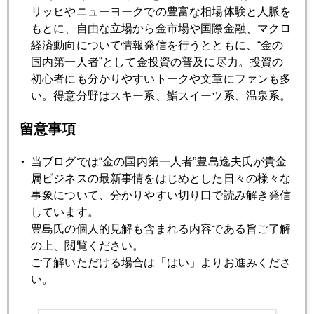
リッヒやニューヨークでの豊富な相場体験と人脈を
7月
8月
9月
10月
11月
12月
もとに、自由な立場から金市場や国際金融、マクロ
経済動向について情報発信を行うとともに、“金の
国内第一人者”として金投資の普及に尽力。投資の
2007年02月28日
初心者にも分かりやすいトークや文章にファンも多
金も急落
い。得意分野はスキー系、鮨スイーツ系、温泉系。
留意事項
2007年02月27日
昨年5月の再現か？
当ブログでは“金の国内第一人者”豊島逸夫氏が貴金
属ビジネスの最新事情をはじめとした日々の様々な
事象について、分かりやすい切り口で読み解き発信
2007年02月23日
しています。
セオリーと違う展開
豊島氏の個人的見解も含まれる内容である旨ご了解
の上、閲覧ください。
ご了解いただける場合は「はい」よりお進みくださ
2007年02月22日
い。
670ドル台へ急騰