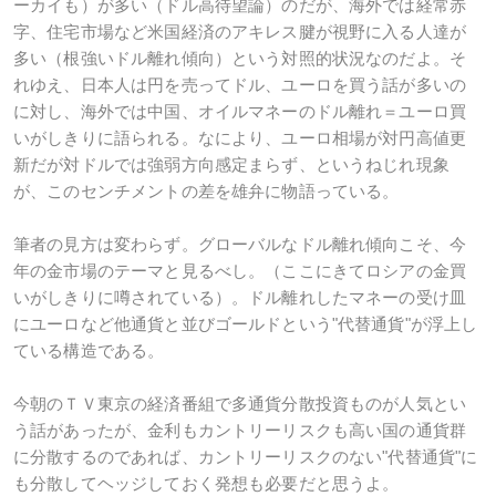
ーカイも）が多い（ドル高待望論）のだが、海外では経常赤
字、住宅市場など米国経済のアキレス腱が視野に入る人達が
多い（根強いドル離れ傾向）という対照的状況なのだよ。そ
れゆえ、日本人は円を売ってドル、ユーロを買う話が多いの
に対し、海外では中国、オイルマネーのドル離れ＝ユーロ買
いがしきりに語られる。なにより、ユーロ相場が対円高値更
新だが対ドルでは強弱方向感定まらず、というねじれ現象
が、このセンチメントの差を雄弁に物語っている。
筆者の見方は変わらず。グローバルなドル離れ傾向こそ、今
年の金市場のテーマと見るべし。（ここにきてロシアの金買
いがしきりに噂されている）。ドル離れしたマネーの受け皿
にユーロなど他通貨と並びゴールドという"代替通貨"が浮上し
ている構造である。
今朝のＴＶ東京の経済番組で多通貨分散投資ものが人気とい
う話があったが、金利もカントリーリスクも高い国の通貨群
に分散するのであれば、カントリーリスクのない"代替通貨"に
も分散してヘッジしておく発想も必要だと思うよ。