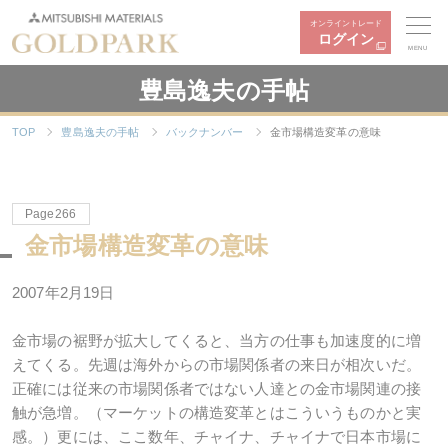
オンライントレード
ログイン
MENU
豊島逸夫の手帖
TOP
豊島逸夫の手帖
バックナンバー
金市場構造変革の意味
Page266
金市場構造変革の意味
2007年2月19日
金市場の裾野が拡大してくると、当方の仕事も加速度的に増
えてくる。先週は海外からの市場関係者の来日が相次いだ。
正確には従来の市場関係者ではない人達との金市場関連の接
触が急増。（マーケットの構造変革とはこういうものかと実
感。）更には、ここ数年、チャイナ、チャイナで日本市場に