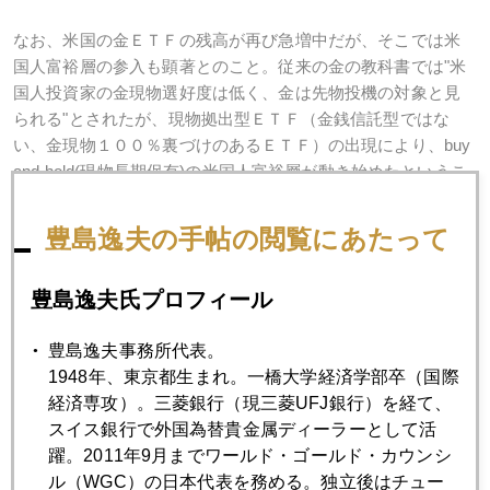
なお、米国の金ＥＴＦの残高が再び急増中だが、そこでは米
国人富裕層の参入も顕著とのこと。従来の金の教科書では"米
国人投資家の金現物選好度は低く、金は先物投機の対象と見
られる"とされたが、現物拠出型ＥＴＦ（金銭信託型ではな
い、金現物１００％裏づけのあるＥＴＦ）の出現により、buy
and hold(現物長期保有)の米国人富裕層が動き始めたというこ
れまで見られなかった現象だ。これは日本市場にとって興味
深い。これまで金地金、金貨などには拒否反応を示し金先物
豊島逸夫の手帖の閲覧にあたって
も敬遠してきたタイプの投資家が、現物拠出型の金ＥＴＦを
通じて金市場に参入してくる可能性が強いことを示唆してい
豊島逸夫氏プロフィール
るからだ。なにせ、市場調査などでも、現在金を保有してい
る日本人投資家は、まだ１０％そこそこなのだから。
豊島逸夫事務所代表。
1948年、東京都生まれ。一橋大学経済学部卒（国際
経済専攻）。三菱銀行（現三菱UFJ銀行）を経て、
スイス銀行で外国為替貴金属ディーラーとして活
2007年
躍。2011年9月までワールド・ゴールド・カウンシ
1月
2月
3月
4月
5月
6月
ル（WGC）の日本代表を務める。独立後はチュー