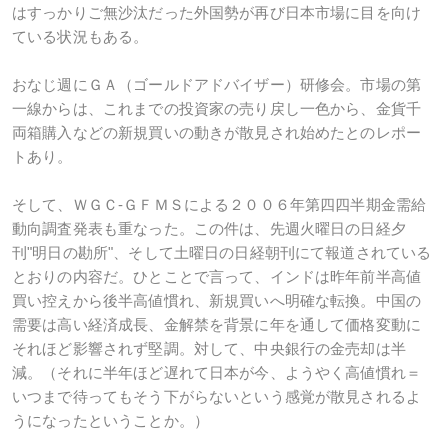
はすっかりご無沙汰だった外国勢が再び日本市場に目を向け
ている状況もある。
おなじ週にＧＡ（ゴールドアドバイザー）研修会。市場の第
一線からは、これまでの投資家の売り戻し一色から、金貨千
両箱購入などの新規買いの動きが散見され始めたとのレポー
トあり。
そして、ＷＧＣ-ＧＦＭＳによる２００６年第四四半期金需給
動向調査発表も重なった。この件は、先週火曜日の日経夕
刊"明日の勘所"、そして土曜日の日経朝刊にて報道されている
とおりの内容だ。ひとことで言って、インドは昨年前半高値
買い控えから後半高値慣れ、新規買いへ明確な転換。中国の
需要は高い経済成長、金解禁を背景に年を通して価格変動に
それほど影響されず堅調。対して、中央銀行の金売却は半
減。（それに半年ほど遅れて日本が今、ようやく高値慣れ＝
いつまで待ってもそう下がらないという感覚が散見されるよ
うになったということか。）