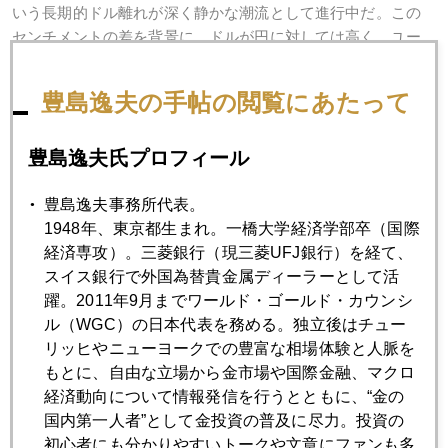
いう長期的ドル離れが深く静かな潮流として進行中だ。この
センチメントの差を背景に、ドルが円に対しては高く、ユー
ロに対しては強弱まちまちというネジレ現象、そしてクロス
レートとして対円のユーロ高騰となって現れている。筆者か
豊島逸夫の手帖の閲覧にあたって
ら見れば、ドルより金のファンダメンタルズのほうが遥かに
良好に思えるのだがね。とにかく、日本人投資家としては井
豊島逸夫氏プロフィール
の中の蛙にはならぬよう気をつけたいもの。
豊島逸夫事務所代表。
なお、今日(３月１２日)日経ＣＮＢＣに生出演して最新相場動
1948年、東京都生まれ。一橋大学経済学部卒（国際
向を語ります。（午後５時から。再放送同日８時６分か
経済専攻）。三菱銀行（現三菱UFJ銀行）を経て、
ら）。
スイス銀行で外国為替貴金属ディーラーとして活
躍。2011年9月までワールド・ゴールド・カウンシ
ル（WGC）の日本代表を務める。独立後はチュー
リッヒやニューヨークでの豊富な相場体験と人脈を
2007年
もとに、自由な立場から金市場や国際金融、マクロ
1月
2月
3月
4月
5月
6月
経済動向について情報発信を行うとともに、“金の
国内第一人者”として金投資の普及に尽力。投資の
7月
8月
9月
10月
11月
12月
初心者にも分かりやすいトークや文章にファンも多