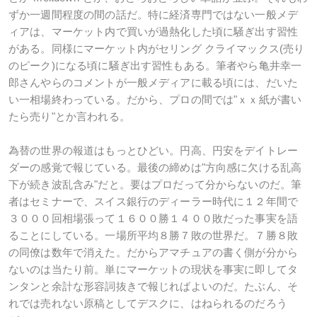
ずか一週間程度の間の話だ。特に経済専門ではない一般メデ
ィアは、マーケット内で買いが過熱化した頃に騒ぎ出す習性
がある。同様にマーケット内がセリング クライマックス(売り
のピーク)になる頃に騒ぎ出す習性もある。筆者やら亀井幸一
郎さんやらのコメントが一般メディアに載る頃には、だいた
い一相場終わっている。だから、プロの間では"ｘｘ紙が書い
たら売り"とか言われる。
為替の世界の報道はもっとひどい。円高、円安をデイトレー
ダーの感覚で報じている。最後の締めは"方向感に欠ける乱高
下が続き波乱含み"だと。要はプロだって分からないのだ。筆
者はセミナーで、スイス銀行のディーラー時代に１２年間で
３０００回相場張って１６００勝１４００敗だった事実を語
ることにしている。一場所平均８勝７敗の世界だ。７勝８敗
の同僚は数年で消えた。だからアマチュアの書く側が分から
ないのは当たり前。単にマーケットの現状を事実に即してタ
ンタンと余計な形容詞抜きで報じればよいのだ。たぶん、そ
れでは売れない原稿としてデスクに、はねられるのだろう