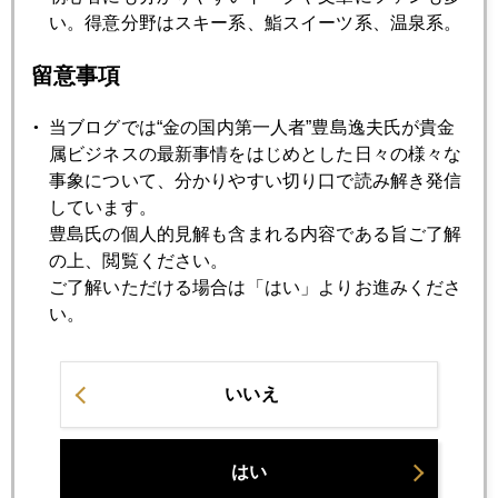
い。得意分野はスキー系、鮨スイーツ系、温泉系。
2007年03月30日
留意事項
最新金投資動向調査結果
当ブログでは“金の国内第一人者”豊島逸夫氏が貴金
属ビジネスの最新事情をはじめとした日々の様々な
2007年03月29日
事象について、分かりやすい切り口で読み解き発信
春の目覚め
しています。
豊島氏の個人的見解も含まれる内容である旨ご了解
の上、閲覧ください。
2007年03月22日
ご了解いただける場合は「はい」よりお進みくださ
660ドル台回復
い。
2007年03月16日
いいえ
世界同時株安に揺れる金市場
2007年03月13日
はい
価格下落を願う鉱山会社