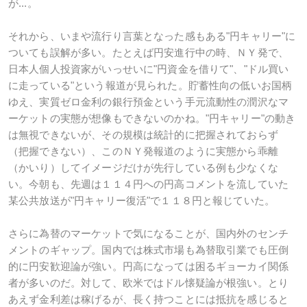
が...。
それから、いまや流行り言葉となった感もある"円キャリー"に
ついても誤解が多い。たとえば円安進行中の時、ＮＹ発で、
日本人個人投資家がいっせいに"円資金を借りて"、"ドル買い
に走っている"という報道が見られた。貯蓄性向の低いお国柄
ゆえ、実質ゼロ金利の銀行預金という手元流動性の潤沢なマ
ーケットの実態が想像もできないのかね。"円キャリー"の動き
は無視できないが、その規模は統計的に把握されておらず
（把握できない）、このＮＹ発報道のように実態から乖離
（かいり）してイメージだけが先行している例も少なくな
い。今朝も、先週は１１４円への円高コメントを流していた
某公共放送が"円キャリー復活"で１１８円と報じていた。
さらに為替のマーケットで気になることが、国内外のセンチ
メントのギャップ。国内では株式市場も為替取引業でも圧倒
的に円安歓迎論が強い。円高になっては困るギョーカイ関係
者が多いのだ。対して、欧米ではドル懐疑論が根強い。とり
あえず金利差は稼げるが、長く持つことには抵抗を感じると