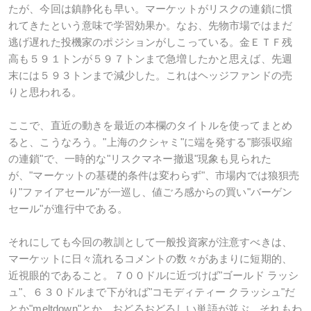
たが、今回は鎮静化も早い。マーケットがリスクの連鎖に慣
れてきたという意味で学習効果か。なお、先物市場ではまだ
逃げ遅れた投機家のポジションがしこっている。金ＥＴＦ残
高も５９１トンが５９７トンまで急増したかと思えば、先週
末には５９３トンまで減少した。これはヘッジファンドの売
りと思われる。
ここで、直近の動きを最近の本欄のタイトルを使ってまとめ
ると、こうなろう。"上海のクシャミ"に端を発する"膨張収縮
の連鎖"で、一時的な"リスクマネー撤退"現象も見られた
が、"マーケットの基礎的条件は変わらず"、市場内では狼狽売
り"ファイアセール"が一巡し、値ごろ感からの買い"バーゲン
セール"が進行中である。
それにしても今回の教訓として一般投資家が注意すべきは、
マーケットに日々流れるコメントの数々があまりに短期的、
近視眼的であること。７００ドルに近づけば"ゴールド ラッシ
ュ"、６３０ドルまで下がれば"コモディティー クラッシュ"だ
とか"meltdown"とか、おどろおどろしい単語が並ぶ。それもわ