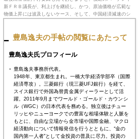
新ＦＲＢ議長が、利上げを継続し、かつ、原油価格が広範な
物価上昇には波及しないケース、そして、中国経済減速のシ
ナリオなどが考えられます。とはいえ、これまでの複合要因
の全てが同時に消滅する可能性は非常に低いでしょう。
豊島逸夫の手帖の閲覧にあたって
豊島逸夫氏プロフィール
2006年
豊島逸夫事務所代表。
1月
2月
3月
4月
5月
6月
1948年、東京都生まれ。一橋大学経済学部卒（国際
7月
8月
9月
10月
11月
12月
経済専攻）。三菱銀行（現三菱UFJ銀行）を経て、
スイス銀行で外国為替貴金属ディーラーとして活
躍。2011年9月までワールド・ゴールド・カウンシ
ル（WGC）の日本代表を務める。独立後はチュー
2006年01月31日
リッヒやニューヨークでの豊富な相場体験と人脈を
金価格、内外で新高値更新（初心者向け）
もとに、自由な立場から金市場や国際金融、マクロ
経済動向について情報発信を行うとともに、“金の
2006年01月30日
国内第一人者”として金投資の普及に尽力。投資の