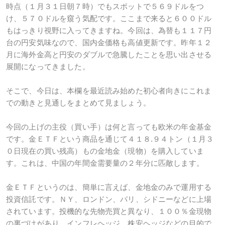
時点（１月３１日朝７時）でもスポットで５６９ドルをつ
け、５７０ドルを窺う気配です。ここまで来ると６００ドル
もはっきり視野に入ってきますね。今回は、為替も１１７円
台の円安気味なので、国内金価格も高値更新です。昨年１２
月に海外金高と円安のダブルで急騰したことを思い出させる
展開になってきました。
そこで、今日は、本欄を最近読み始めた初心者向きにこれま
での動きと見通しをまとめて見ましょう。
今回の上げの主役（買い手）は何と言っても欧米の年金基金
です。金ＥＴＦという商品を通じて４１８.９４トン（１月３
０日現在の買い残高）もの金地金（現物）を購入していま
す。これは、中国の年間金需要量の２年分に匹敵します。
金ＥＴＦというのは、簡単に言えば、金地金のみで運用する
投資信託です。ＮＹ、ロンドン、パリ、シドニーなどに上場
されています。投機的な先物売買と異なり、１００％金現物
の裏づけがあり、インフレヘッジ、株安ヘッジなどの目的で