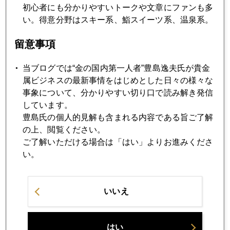
米経済はタイタニック？
初心者にも分かりやすいトークや文章にファンも多
い。得意分野はスキー系、鮨スイーツ系、温泉系。
2006年01月27日
留意事項
次の一手は？
当ブログでは“金の国内第一人者”豊島逸夫氏が貴金
属ビジネスの最新事情をはじめとした日々の様々な
2006年01月26日
事象について、分かりやすい切り口で読み解き発信
金ＥＴＦ残高 急増
しています。
豊島氏の個人的見解も含まれる内容である旨ご了解
の上、閲覧ください。
2006年01月25日
ご了解いただける場合は「はい」よりお進みくださ
性善説から性悪説へ パート２
い。
2006年01月24日
いいえ
ＮＹ株安の影響
はい
2006年01月23日