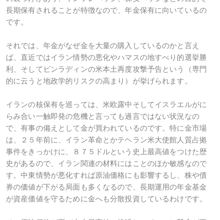
長期保有されることが特徴なので、年金保有に向いているの
です。
それでは、年金がなぜ金を大量の購入しているのかと言え
ば、直近ではイラン情勢の悪化やハマスの地すべり的選挙勝
利、そしてビンラディンの米本土再度攻撃予告という（専門
的に云うと地政学的リスクの高まり）が挙げられます。
イランの核保有を巡っては、米欧露中そしてイスラエルがに
らみ合い一触即発の危機と言っても過言ではない状況なの
で、有事の備えとして金が買われているのです。特に金市場
は、２５年前に、イラン革命とかテヘラン米大使館人質占拠
事件をきっかけに、８７５ドルという史上最高値をつけた歴
史があるので、イラン関連の材料にはことのほか敏感なので
す。中東情勢が悪化すれば原油価格にも影響するし、株や債
券の価値が下がる局面も多くなるので、長期運用の年金基金
が資産価値を守るために金へも分散投資しているわけです。