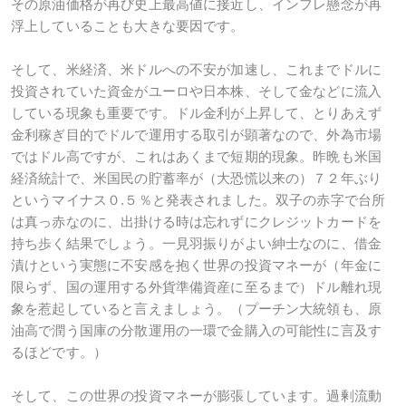
その原油価格が再び史上最高値に接近し、インフレ懸念が再
浮上していることも大きな要因です。
そして、米経済、米ドルへの不安が加速し、これまでドルに
投資されていた資金がユーロや日本株、そして金などに流入
している現象も重要です。ドル金利が上昇して、とりあえず
金利稼ぎ目的でドルで運用する取引が顕著なので、外為市場
ではドル高ですが、これはあくまで短期的現象。昨晩も米国
経済統計で、米国民の貯蓄率が（大恐慌以来の）７２年ぶり
というマイナス０.５％と発表されました。双子の赤字で台所
は真っ赤なのに、出掛ける時は忘れずにクレジットカードを
持ち歩く結果でしょう。一見羽振りがよい紳士なのに、借金
漬けという実態に不安感を抱く世界の投資マネーが（年金に
限らず、国の運用する外貨準備資産に至るまで）ドル離れ現
象を惹起していると言えましょう。（プーチン大統領も、原
油高で潤う国庫の分散運用の一環で金購入の可能性に言及す
るほどです。）
そして、この世界の投資マネーが膨張しています。過剰流動