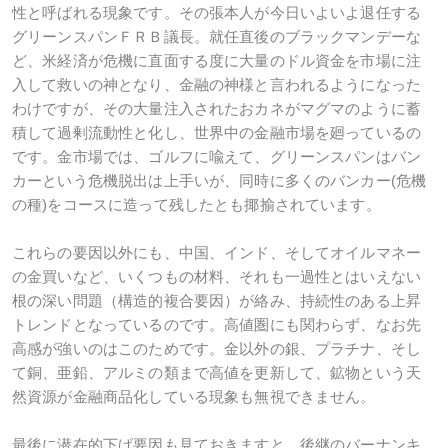
性と呼ばれる現象です。その張本人が今日いよいよ退任する
グリーンスパンＦＲＢ議長。就任直後のブラックマンデーな
ど、米経済が危機に直面する度に大量のドル資金を市場に注
入して救いの神となり、金融の神様と言われるようになった
わけですが、その大量注入されたおカネがマグマのように蓄
積して過剰流動性と化し、世界中の金融市場を廻っているの
です。金市場では、ゴルフに喩えて、グリーンスパンはバン
カーという危機脱出は上手いが、同時に多くのバンカー(危機
の種)をコースに造って残したとも揶揄されています。
これらの要因以外にも、中国、インド、そしてオイルマネー
の金買いなど、いくつもの材料、それも一過性とはいえない
根の深い問題（構造的複合要因）が絡み、持続性のある上昇
トレンドとなっているのです。高値圏にも関わらず、なお先
高感が強いのはこのためです。金以外の銀、プラチナ、そし
て銅、亜鉛、アルミの類まで高値を更新して、鉱物という天
然資源が金融商品化している現象も無視できません。
最後に潜在的下げ要因も見ておきますと、後継のバーナンキ