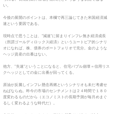
い。
今後の展開のポイントは、本欄で再三論じてきた米国経済減
速という要因である。
現時点で思うことは、"減速"に留まりインフレ無き経済成長
（所謂ゴールディロックス経済）というユートピア的シナリ
オになれば、株、債券のポートフォリオで充分。金のような
ヘッジ資産の出番はない。
他方、"失速"ということになると、住宅バブル崩壊＝信用リス
クヘッジとしての金に出番が回ってくる。
原油が反騰しインフレ懸念再燃というシナリオも未だ考慮せ
ねばならぬ。昨今の市場のセンチメントは２４時間で１８０
度変わるものだから（エコノミストの長期予測が毎月めまぐ
るしく変わるような時代だ）。