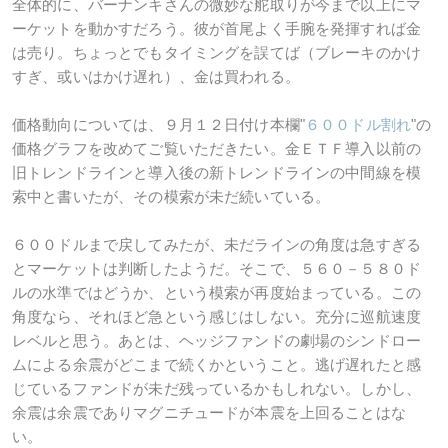
全体的に、バーナンキさんの微妙な舵取りが今まで以上にマ
ーケットを動かすだろう。彼が首尾よく手腕を発揮すれば金
は売り。ちょっとでもタイミングを誤てば（ブレーキのかけ
すぎ、或いはかけ遅れ）、金は買われる。
価格動向については、９月１２日付け本欄"
６００ドル割れ
"の
価格グラフを改めてご覧いただきたい。金ＥＴＦ導入以前の
旧トレンドラインと導入後の新トレンドラインの中間線を模
索中と書いたが、その模索が未だ続いている。
６００ドルまで戻してみたが、未だラインの角度は急すぎる
とマーケットは判断したようだ。そこで、５６０－５８０ド
ルの水準ではどうか、という模索が再度始まっている。この
角度なら、それほど急という感じはしない。充分に巡航速度
レベルと思う。あとは、ヘッジファンドの劇場のシンドロー
ムによる余震がどこまで続くかということ。逃げ遅れたと感
じているファンドが未だ残っているかもしれない。しかし、
余震は余震でありマグニチュードが本震を上回ることはな
い。