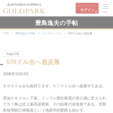
オンライントレード
ログイン
MENU
豊島逸夫の手帖
TOP
豊島逸夫の手帖
バックナンバー
570ドル台へ急反落
Page206
570ドル台へ急反落
2006年10月4日
６００ドル台を維持できず、５７０ドル台へ急落中である。
原油５８ドルへ下落。インフレ懸念後退の安心感に支えられ
てＮＹ株は史上最高値更新。その結果の金急落である。北朝
鮮核実験計画報道という地政学的要因も効かず。