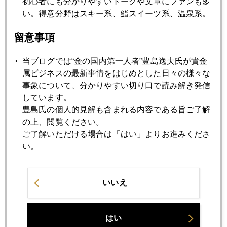
初心者にも分かりやすいトークや文章にファンも多
い。得意分野はスキー系、鮨スイーツ系、温泉系。
2006年10月24日
留意事項
金が下がるシナリオ
当ブログでは“金の国内第一人者”豊島逸夫氏が貴金
属ビジネスの最新事情をはじめとした日々の様々な
2006年10月20日
事象について、分かりやすい切り口で読み解き発信
短期的相場観測
しています。
豊島氏の個人的見解も含まれる内容である旨ご了解
の上、閲覧ください。
2006年10月19日
ご了解いただける場合は「はい」よりお進みくださ
１兆ドルという臨界点
い。
2006年10月18日
いいえ
相場の景色は印象派の絵の如し
はい
2006年10月17日