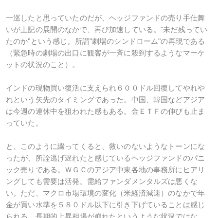
一巡したと思っていたのだが、ヘッジファンドの売り手仕舞
いが上記の展開のなかで、再び加速している。"未だ残ってい
たのか"という感じ。所謂"劇場のシンドローム"の再現である
（緊急時の劇場の出口に観客が一斉に殺到するようなマーケ
ットの状況のこと）。
インドの現物買い復活に支えられ６００ドル回復してやれや
れという矢先のタイミングであった。中国、韓国などアジア
は今週の連休中を狙われた感もある。金ＥＴＦの伸びも止ま
っていた。
と、このように綴ってくると、救いのないようなトーンにな
ったが、所詮逃げ遅れたと感じているヘッジファンドのパニ
ック売りである。ＷＧＣのアジア中東各地の事務所にヒアリ
ングしても需要は活発。需給ファンダメンタルズは悪くな
い。ただ、マクロ市場環境の変化（米経済減速）のなかで年
金が買い水準を５８０ドル以下に引き下げていることは感じ
られる。長期的上昇相場が崩れたというような状況ではな