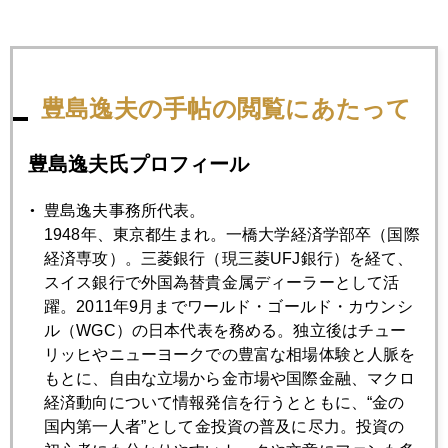
2006年
豊島逸夫の手帖の閲覧にあたって
1月
2月
3月
4月
5月
6月
豊島逸夫氏プロフィール
7月
8月
9月
10月
11月
12月
豊島逸夫事務所代表。
1948年、東京都生まれ。一橋大学経済学部卒（国際
2006年10月31日
経済専攻）。三菱銀行（現三菱UFJ銀行）を経て、
600ドル台回復
スイス銀行で外国為替貴金属ディーラーとして活
躍。2011年9月までワールド・ゴールド・カウンシ
ル（WGC）の日本代表を務める。独立後はチュー
2006年10月30日
リッヒやニューヨークでの豊富な相場体験と人脈を
有事の金の変遷
もとに、自由な立場から金市場や国際金融、マクロ
経済動向について情報発信を行うとともに、“金の
2006年10月25日
国内第一人者”として金投資の普及に尽力。投資の
1兆ドルという臨界点 パート２