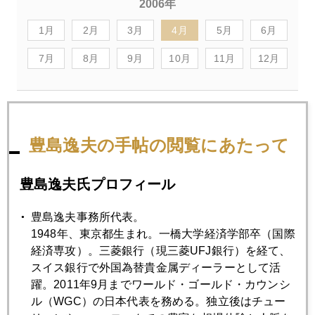
2006年
1月
2月
3月
4月
5月
6月
7月
8月
9月
10月
11月
12月
2006年04月28日
中国利上げ、バーナンキ初証言、銀ＥＴＦ認可
豊島逸夫の手帖の閲覧にあたって
2006年04月26日
豊島逸夫氏プロフィール
個人も天然資源備蓄を考えよう
豊島逸夫事務所代表。
1948年、東京都生まれ。一橋大学経済学部卒（国際
2006年04月25日
経済専攻）。三菱銀行（現三菱UFJ銀行）を経て、
ドル急落、金も急落
スイス銀行で外国為替貴金属ディーラーとして活
躍。2011年9月までワールド・ゴールド・カウンシ
ル（WGC）の日本代表を務める。独立後はチュー
2006年04月24日