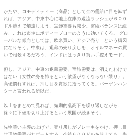
かたや、コモディティー（商品）として金の需給に目を転ず
れば、アジア、中東中心に地上在庫の還流ラッシュが６００
ドル越えで加速しよう。宝飾需要も減少。需給バランスは緩
み、これは市場にボディーブローのように効いてくる。 グロ
ーバルな傾向としては、欧米買い、アジア売り という構図
になりそう。中東は、退蔵の売り戻しを、オイルマネーの買
いで相殺するだろう。インドははっきり買い手控えモード。
但し、アジア、中東の退蔵需要、宝飾需要は、消えたわけで
はない（女性の身を飾るという欲望がなくならない限り）。
高値慣れすれば、押し目を貪欲に拾ってくる。バーゲンハン
ターと言われる所以だ。
以上をまとめて見れば、短期的乱高下を繰り返しながら、
徐々に下値を切り上げるという展開が続きそう。
先物買い主導の上げで、売り戻しがブレーキをかけ、押し目
は現物需要がサポートする。今後６００ドルを超えても、先