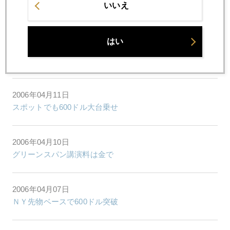
2006年04月14日
いいえ
ＧＦＭＳ社８５０ドル予測の波紋
はい
2006年04月12日
初心者向け"金が今なぜ上がっているか"アップデート版
2006年04月11日
スポットでも600ドル大台乗せ
2006年04月10日
グリーンスパン講演料は金で
2006年04月07日
ＮＹ先物ベースで600ドル突破