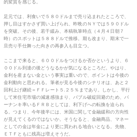
的変質を感じる。
足元では、利食いで５８０ドルまで売り込まれたところで、
押し目はすかさず買い上げられ、昨晩のＮＹでは５９０ドル
を突破。その後、若干緩み、本稿執筆時点（４月４日朝７
時）のスポットは５８８ドルで推移。期も改まり、期末で一
旦売り手仕舞った向きの再参入も目立つ。
ここまで来ると、６００ドルをつけるか否かというより、６
００ドル到達の後どうなるかが気になるところだ。やはり、
金利を産まない金という事実は重いので、ポイントは今後の
金利動向と思われる。筆者が見る今後のシナリオは、あと２
回利上げ継続＝ＦＦレート５.２５％まであり。しかし、平行
して米住宅市場の減速感強まり、バブル破綻回避のため、バ
ーナンキ率いるＦＲＢとしては、利下げへの転換を迫られ
る。つまり、今年後半には、米国に関して金融緩和の方向性
が見えてくるのではないか。そうなると、金融商品、マネー
としての金は年金により更に買われる地合いとなる。先物、
ＥＴＦともに残高は増えそうだ。