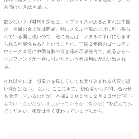
高感は引き続き強い。
数少ない下げ材料を探せば、サプライズがあるとすれば中国
か。今回の金上昇は商品、特にメタル全般の上げに引っ張ら
れている面も強いので、逆に言えば、メタルの下げに引きず
られる可能性もあるということだ。丁度２年前のゴールデン
ウイーク直前に中国首脳の引き締め示唆発言で、商品からヘ
ッジファンドが一斉に引いたという暴落局面が思い出され
る。
それ以外には 想像力を逞しくしても売り込まれる状況が思
い浮かばない。 なお、ここにきて、初心者からの問い合わせ
も激増しているのだが、本欄２００５年１２月２日付け"
初心
者向け・金がなぜいま上がっているか（保存版）
"を読んでみ
てください。状況は全く変わっていまぜんから。