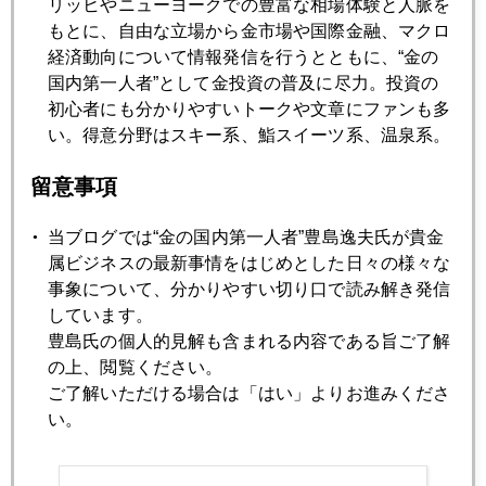
リッヒやニューヨークでの豊富な相場体験と人脈を
原油高の金への影響
もとに、自由な立場から金市場や国際金融、マクロ
経済動向について情報発信を行うとともに、“金の
国内第一人者”として金投資の普及に尽力。投資の
2006年04月21日
初心者にも分かりやすいトークや文章にファンも多
６１０ドル台へ急反落
い。得意分野はスキー系、鮨スイーツ系、温泉系。
留意事項
2006年04月20日
６４０ドル突破
当ブログでは“金の国内第一人者”豊島逸夫氏が貴金
属ビジネスの最新事情をはじめとした日々の様々な
2006年04月19日
事象について、分かりやすい切り口で読み解き発信
金価格６２０ドル突破
しています。
豊島氏の個人的見解も含まれる内容である旨ご了解
の上、閲覧ください。
2006年04月18日
ご了解いただける場合は「はい」よりお進みくださ
原油７０ドル、中国ＧＤＰ１０％、金６１５ドル
い。