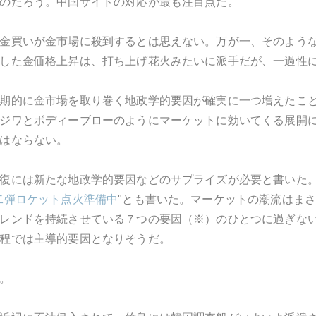
のだろう。中国サイドの対応が最も注目点だ。
金買いが金市場に殺到するとは思えない。万が一、そのよう
した金価格上昇は、打ち上げ花火みたいに派手だが、一過性
期的に金市場を取り巻く地政学的要因が確実に一つ増えたこ
ジワとボディーブローのようにマーケットに効いてくる展開
はならない。
復には新たな地政学的要因などのサプライズが必要と書いた
二弾ロケット点火準備中
"とも書いた。マーケットの潮流はま
レンドを持続させている７つの要因（※）のひとつに過ぎな
程では主導的要因となりそうだ。
。