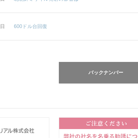
3日
600ドル台回復
バックナンバー