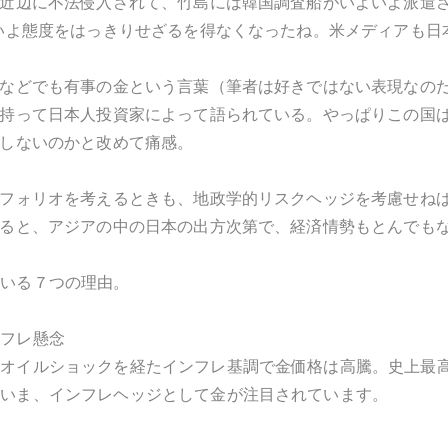
近辺に不法侵入されて、竹島には韓国調査船がいよいよ派遣さ
いよ態度をはっきりせざるを得なくなったね。米メディアも日
などでも有事の金という言葉（筆者は好きではない表現なの
持って日本人投資家によって語られている。やっぱりこの国
しないのかと改めて痛感。
フォリオを考えるときも、地政学的リスクヘッジを考慮せね
ると、アジアの中の日本の出方次第で、経済情勢もとんでも
ている７つの理由。
ンフレ懸念
のオイルショックを経たインフレ基調で金価格は高騰。史上最
るいま、インフレヘッジとして金が注目されています。