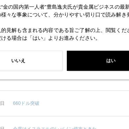
1日
南アに増産の兆し
は“金の国内第一人者”豊島逸夫氏が貴金属ビジネスの最
の様々な事象について、分かりやすい切り口で読み解き
0日
バーナンキ証言で急反発
人的見解も含まれる内容である旨ご了解の上、閲覧くだ
だける場合は「はい」よりお進みください。
9日
ゼロ金利解除されて
いいえ
はい
8日
金1000ドルのオプションに値がついた。
4日
660ドル突破
3日
今度はイスラエルのレバノン侵攻ときた