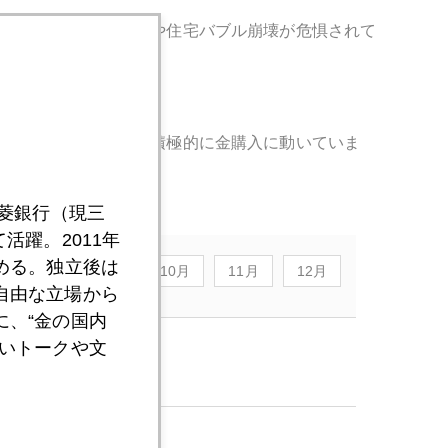
国ではＧＭの経営不安や住宅バブル崩壊が危惧されて
欧米の年金基金などが積極的に金購入に動いていま
三菱銀行（現三
活躍。2011年
める。独立後は
8月
9月
10月
11月
12月
自由な立場から
、“金の国内
いトークや文