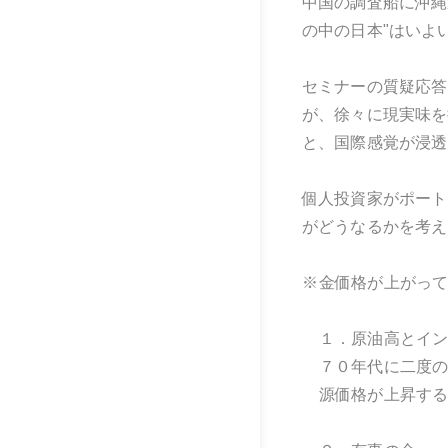
中国の調査船に沖縄
の中の日本"はいよ
セミナーの質疑応答
が、徐々に現実味を
と、国際感覚が浸透
個人投資家がポート
がどうなるかを考え
※
金価格が上がっ
１．原油高とイ
７０年代に二度
源価格が上昇す