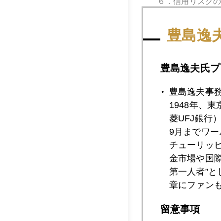
６．信用リスク
日本ではライブ
います。「実物
豊島逸
７．年金基金の
豊島逸夫氏プ
金の現物に投資
す。運用資産の
豊島逸夫事
1948年、
菱UFJ銀行
9月までワ
2006年
チューリッ
金市場や国
第一人者”
2006年07月2
章にファン
留意事項