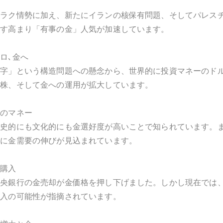
イラク情勢に加え、新たにイランの核保有問題、そしてパレス
ます高まり「有事の金」人気が加速しています。
ロ､金へ
赤字」という構造問題への懸念から、世界的に投資マネーのド
本株、そして金への運用が拡大しています。
東のマネー
歴史的にも文化的にも金選好度が高いことで知られています。
的に金需要の伸びが見込まれています。
金購入
中央銀行の金売却が金価格を押し下げました。しかし現在では
購入の可能性が指摘されています。