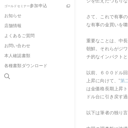
ジを伝えたつもりな
参加申込
ゴールドセミナー
お知らせ
さて、これで有事の
な有事の金買いを囃
店舗情報
よくあるご質問
重要なことは、中長
お問い合わせ
朝鮮。それらがジワ
本人確認書類
チ的なインパクトと
各種書類ダウンロード
以前、６００ドル回
上昇に向けて、"
第
は金価格長期上昇ト
ドル台に引き戻す過
以下は筆者の独り言