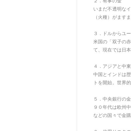
２．有事の金
いまだ不透明な
（火種）がます
３．ドルからユー
米国の「双子の
て、現在では日
４．アジアと中
中国とインドは
トを開始。世界
５．中央銀行の
９０年代は欧州
などの国々で金