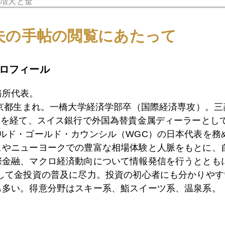
の増大と金
ドア事件が「紙の資産」の信用リスクを顕在化させました。米
資産」である金への回帰が起きています。
夫の手帖の閲覧にあたって
参入
ロフィール
するＥＴＦ（上場投資信託）が開発され、長期運用を旨とする
リスクヘッジとして金が選択されているのです。
務所代表。
東京都生まれ。一橋大学経済学部卒（国際経済専攻）。
）を経て、スイス銀行で外国為替貴金属ディーラーとして
ールド・ゴールド・カウンシル（WGC）の日本代表を務
1月
2月
3月
4月
5月
6月
7月
ヒやニューヨークでの豊富な相場体験と人脈をもとに、
際金融、マクロ経済動向について情報発信を行うとともに
として金投資の普及に尽力。投資の初心者にも分かりやす
6日
再度、第二弾ロケット点火準備中
も多い。得意分野はスキー系、鮨スイーツ系、温泉系。