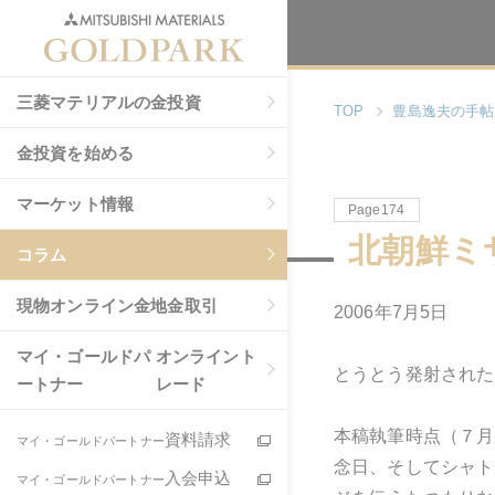
三菱マテリアルの金投資
TOP
豊島逸夫の手帖
金投資を始める
マーケット情報
Page174
北朝鮮ミ
コラム
現物
オンライン金地金取引
2006年7月5日
マイ・ゴールドパ
オンライント
とうとう発射された
ートナー
レード
本稿執筆時点（７月
資料請求
マイ・ゴールドパートナー
念日、そしてシャト
入会申込
マイ・ゴールドパートナー