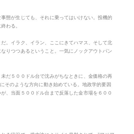
な事態が生じても、それに乗ってはいけない。投機的
に終わる。
とだ。イラク、イラン、ここにきてハマス、そして北
になりつつあるということ。一気にノックアウトパン
。未だ５００ドル台で沈みがちなときに、金価格の再
さにそのような方向に動き始めている。地政学的要因
いが、当面５００ドル台まで反落した金市場を６００