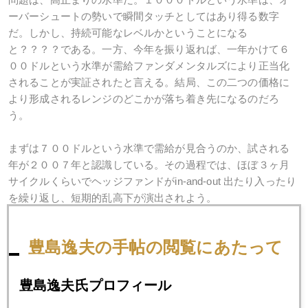
ーバーシュートの勢いで瞬間タッチとしてはあり得る数字
だ。しかし、持続可能なレベルかということになる
と？？？？である。一方、今年を振り返れば、一年かけて６
００ドルという水準が需給ファンダメンタルズにより正当化
されることが実証されたと言える。結局、この二つの価格に
より形成されるレンジのどこかが落ち着き先になるのだろ
う。
まずは７００ドルという水準で需給が見合うのか、試される
年が２００７年と認識している。その過程では、ほぼ３ヶ月
サイクルくらいでヘッジファンドがin-and-out 出たり入ったり
を繰り返し、短期的乱高下が演出されよう。
個人投資家へのアドバイスとしては、上記の図で言えば、ジ
豊島逸夫の手帖の閲覧にあたって
クザグの曲線に惑わされず、トレンドの直線を見失わない感
覚が重要だ。そのためには、あまり相場に入れ込まないこ
と。価格動向が気になるのは当然だが、あくまで趣味のひと
豊島逸夫氏プロフィール
つ程度として距離を置くことだ。Buy and forget ができるよう