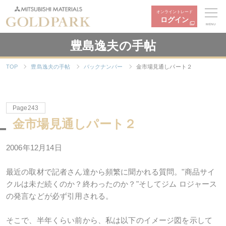
オンライントレード
ログイン
MENU
豊島逸夫の手帖
TOP
豊島逸夫の手帖
バックナンバー
金市場見通しパート２
Page243
金市場見通しパート２
2006年12月14日
最近の取材で記者さん達から頻繁に聞かれる質問。"商品サイ
クルは未だ続くのか？終わったのか？"そしてジム ロジャース
の発言などが必ず引用される。
そこで、半年くらい前から、私は以下のイメージ図を示して