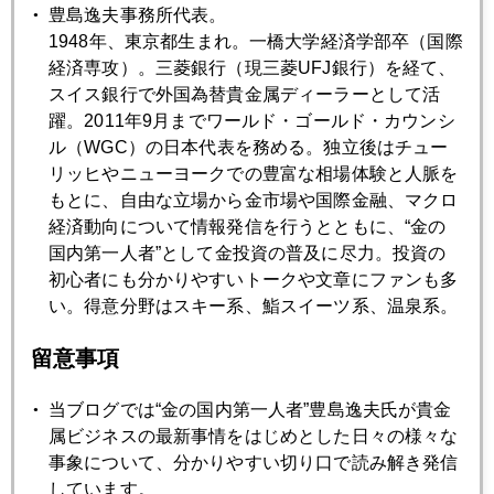
な訓練を積むことが、"貯蓄から投資へ"の過程で皆一番苦労す
豊島逸夫事務所代表。
るところなのだ。物忘ればかりとこぼすシニアにかぎって、
1948年、東京都生まれ。一橋大学経済学部卒（国際
相場が気になり、忘れられないものだよ。
経済専攻）。三菱銀行（現三菱UFJ銀行）を経て、
スイス銀行で外国為替貴金属ディーラーとして活
躍。2011年9月までワールド・ゴールド・カウンシ
ル（WGC）の日本代表を務める。独立後はチュー
2006年
リッヒやニューヨークでの豊富な相場体験と人脈を
もとに、自由な立場から金市場や国際金融、マクロ
1月
2月
3月
4月
5月
6月
経済動向について情報発信を行うとともに、“金の
7月
8月
9月
10月
11月
12月
国内第一人者”として金投資の普及に尽力。投資の
初心者にも分かりやすいトークや文章にファンも多
い。得意分野はスキー系、鮨スイーツ系、温泉系。
2006年12月22日
留意事項
回顧と展望－ＣＮＢＣでの発言要約
当ブログでは“金の国内第一人者”豊島逸夫氏が貴金
属ビジネスの最新事情をはじめとした日々の様々な
2006年12月21日
事象について、分かりやすい切り口で読み解き発信
2007年金価格下落シナリオ
しています。