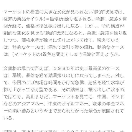
マーケットの構造に大きな変化が見られない"静的"状況では、
従来の商品サイクル(＝循環)が繰り返される。急騰、急落を何
回か経て、価格水準は振り出しに戻る。しかし、その構造が
劇的な変化を見せる"動的"状況になると、急騰、急落を繰り返
しつつ、価格水準が徐々に切り上がってゆく。喩えていえ
ば、静的なケースは、満ちては引く潮の流れ、動的なケース
は、(マーケットの)景色を変えてしまう津波と言えようか。
金価格の場合で言えば、１９８０年の史上最高値のケース
は、暴騰、暴落を経て結局振り出しに戻ってしまった。対し
て、今回の上げ相場は時間をかけて急騰、急落を経て水準が
切り上がってゆく型である。その結末は、振り出しに戻るの
ではなく、高止まりだ。マーケットを見ても、中国、インド
などのアジアマネー、中東のオイルマネー、欧米の年金マネ
ーの揃い踏みという今まで見られなかった景色が展開されて
いる。
問題は、高止まりの水準だ。１０００ドルという水準は、オ