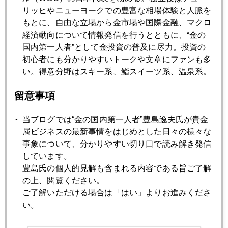
2006年04月24日
リッヒやニューヨークでの豊富な相場体験と人脈を
原油高の金への影響
もとに、自由な立場から金市場や国際金融、マクロ
経済動向について情報発信を行うとともに、“金の
国内第一人者”として金投資の普及に尽力。投資の
2006年04月21日
初心者にも分かりやすいトークや文章にファンも多
６１０ドル台へ急反落
い。得意分野はスキー系、鮨スイーツ系、温泉系。
留意事項
2006年04月20日
６４０ドル突破
当ブログでは“金の国内第一人者”豊島逸夫氏が貴金
属ビジネスの最新事情をはじめとした日々の様々な
事象について、分かりやすい切り口で読み解き発信
2006年04月19日
しています。
金価格６２０ドル突破
豊島氏の個人的見解も含まれる内容である旨ご了解
の上、閲覧ください。
ご了解いただける場合は「はい」よりお進みくださ
2006年04月18日
い。
原油７０ドル、中国ＧＤＰ１０％、金６１５ドル