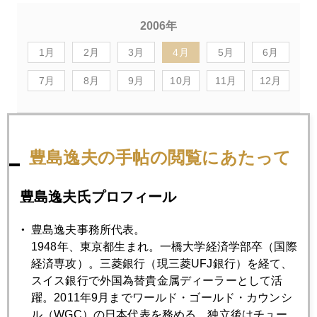
2006年
1月
2月
3月
4月
5月
6月
7月
8月
9月
10月
11月
12月
2006年04月28日
中国利上げ、バーナンキ初証言、銀ＥＴＦ認可
豊島逸夫の手帖の閲覧にあたって
豊島逸夫氏プロフィール
2006年04月26日
個人も天然資源備蓄を考えよう
豊島逸夫事務所代表。
1948年、東京都生まれ。一橋大学経済学部卒（国際
経済専攻）。三菱銀行（現三菱UFJ銀行）を経て、
2006年04月25日
スイス銀行で外国為替貴金属ディーラーとして活
ドル急落、金も急落
躍。2011年9月までワールド・ゴールド・カウンシ
ル（WGC）の日本代表を務める。独立後はチュー