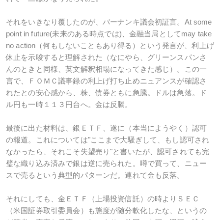
それをいきなり覆したのが、バーナンキ議会初証言。At some
point in future(未来のある時点では)、金融当局としてmay take
no action（何もしないこともあり得る）という発言が、利上げ
休止を示唆すると理解された（なにやら、グリーンスパンさ
んのときと同様、英文解釈相場になってきた感じ）。この一
言で、ＦＯＭＣ議事録の利上げ打ち止めニュアンスが確認さ
れたとの安心感から、株、債券ともに急騰。ドルは急落。ド
ル円も一時１１３円台へ。金は反騰。
最後に出た材料は、銀ＥＴＦ、遂に（本当にようやく）認可
の報道。これについては"ここまで大騒ぎして、もし認可され
なかったら、それこそ失望売り"と書いたが、認可されても完
璧な織り込み済みで銀は逆に売られた。噂で買って、ニュー
スで売るという典型的パターンだ。連れて金も反落。
それにしても、金ＥＴＦ（上場投資信託）の時よりＳＥＣ
（米国証券取引委員会）も態度が随分軟化したな、というの