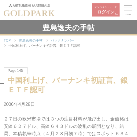
オンライントレード
ログイン
MENU
豊島逸夫の手帖
TOP
豊島逸夫の手帖
バックナンバー
中国利上げ、バーナンキ初証言、銀ＥＴＦ認可
Page145
中国利上げ、バーナンキ初証言、銀
ＥＴＦ認可
2006年4月28日
２７日の欧米市場では３つの注目材料が飛び出し、金価格は
安値６２７ドル、高値６４３ドルの波乱の展開となり、結
局、本稿執筆時点（４月２８日朝７時）ではスポット６３４