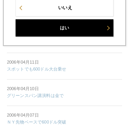
いいえ
2006年04月14日
ＧＦＭＳ社８５０ドル予測の波紋
はい
2006年04月12日
初心者向け"金が今なぜ上がっているか"アップデート版
2006年04月11日
スポットでも600ドル大台乗せ
2006年04月10日
グリーンスパン講演料は金で
2006年04月07日
ＮＹ先物ベースで600ドル突破