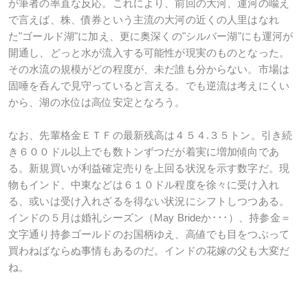
が筆者の率直な反応。これにより、前回の大河、運河の喩え
で言えば、株、債券という主流の大河の近くの人里はなれ
た"ゴールド湖"に加え、更に奥深くの"シルバー湖"にも運河が
開通し、どっと水が流入する可能性が現実のものとなった。
その水流の規模がどの程度が、未だ誰も分からない。市場は
固唾を呑んで見守っていると言える。でも逆流は考えにくい
から、湖の水位は高位安定となろう。
なお、先輩格金ＥＴＦの最新残高は４５４.３５トン。引き続
き６００ドル以上でも数トンずつだが着実に増加傾向であ
る。新規買いが利益確定売りを上回る状況を示す数字だ。現
物もインド、中東などは６１０ドル程度を徐々に受け入れ
る、或いは受け入れざるを得ない状況にシフトしつつある。
インドの５月は婚礼シーズン（May Brideか･･･）、持参金＝
文字通り持参ゴールドのお国柄ゆえ、高値でも目をつぶって
買わねばならぬ事情もあるのだ。インドの花嫁の父も大変だ
ね。