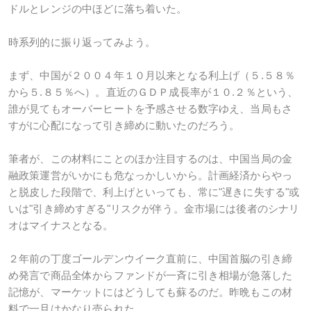
ドルとレンジの中ほどに落ち着いた。
時系列的に振り返ってみよう。
まず、中国が２００４年１０月以来となる利上げ（５.５８％
から５.８５％へ）。直近のＧＤＰ成長率が１０.２％という、
誰が見てもオーバーヒートを予感させる数字ゆえ、当局もさ
すがに心配になって引き締めに動いたのだろう。
筆者が、この材料にことのほか注目するのは、中国当局の金
融政策運営がいかにも危なっかしいから。計画経済からやっ
と脱皮した段階で、利上げといっても、常に"遅きに失する"或
いは"引き締めすぎる"リスクが伴う。金市場には後者のシナリ
オはマイナスとなる。
２年前の丁度ゴールデンウイーク直前に、中国首脳の引き締
め発言で商品全体からファンドが一斉に引き相場が急落した
記憶が、マーケットにはどうしても蘇るのだ。昨晩もこの材
料で一旦はかなり売られた。