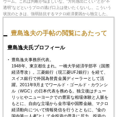
ウーム。これは判断が悩ましいな。"方向感出にくい"とか"不
透明"などというプロの逃げ口上は使いたくないし。こういう
状況のときは、強弱拮抗するマクロ経済要因から独立した、
地政学的要因とか、公的金購入とか、大型Ｍ＆Ａの結果とし
てのヘッジ買戻しとか、他の材料が長期上昇トレンドを中期
豊島逸夫の手帖の閲覧にあたって
的に支えることになるのだろう。
但し、本当に米経済減速か否か、いま少し確認する必要はあ
豊島逸夫氏プロフィール
りそう。これまでも、経済データの気まぐれには色々翻弄さ
れてきたからね。
豊島逸夫事務所代表。
1948年、東京都生まれ。一橋大学経済学部卒（国際
経済専攻）。三菱銀行（現三菱UFJ銀行）を経て、
スイス銀行で外国為替貴金属ディーラーとして活
2006年
躍。2011年9月までワールド・ゴールド・カウンシ
ル（WGC）の日本代表を務める。独立後はチュー
1月
2月
3月
4月
5月
6月
リッヒやニューヨークでの豊富な相場体験と人脈を
7月
8月
9月
10月
11月
12月
もとに、自由な立場から金市場や国際金融、マクロ
経済動向について情報発信を行うとともに、“金の
国内第一人者”として金投資の普及に尽力。投資の