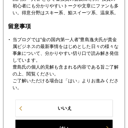
初心者にも分かりやすいトークや文章にファンも多
2006年08月31日
い。得意分野はスキー系、鮨スイーツ系、温泉系。
ハードソフトランディング
留意事項
2006年08月24日
当ブログでは“金の国内第一人者”豊島逸夫氏が貴金
中国の金最新事情
属ビジネスの最新事情をはじめとした日々の様々な
事象について、分かりやすい切り口で読み解き発信
2006年08月22日
しています。
縮小均衡
豊島氏の個人的見解も含まれる内容である旨ご了解
の上、閲覧ください。
ご了解いただける場合は「はい」よりお進みくださ
2006年08月21日
い。
米経済減速の影響
いいえ
2006年08月17日
06年4－6月期 世界金需給レポート