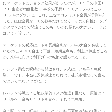
にマーケットにショック効果があったのが、１５日の米国Ｐ
ＰＩ(生産者物価指数)。事前の予想０.１％アップのところ、
０.３％のダウンに。これ、主なエコノミスト全員が予測を外
した。ほぼ全員が、％の数字だけでなく、その方向性(アップ
かダウンか)まで間違えるのも（いかに振れの大きいデータと
はいえ）珍しい。
マーケットの反応は、ドル長期金利が(５％の大台を突破して
いたのに)４.８％台まで下落。短期金利も、利上げ休止どころ
か、来年に向けて利下げへの転換が語られるほど。
インフレ懸念の呪縛から開放され、株式は、いち早く急反
騰。（でも、本当に景気減速となれば、株式市場だって喜ん
ではいられないけどね。）
レバノン停戦による地政学的リスク後退も重なり、原油は７
０ドルへ、金も６１０ドル台へ、それぞれ急落。
金に関しては、紆余曲折あったが、結局夏休み前の水準とい