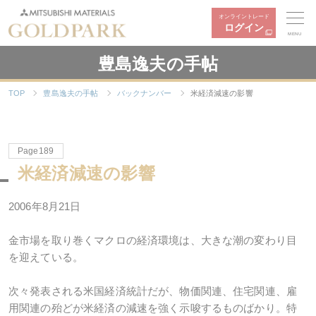
オンライントレード
ログイン
MENU
豊島逸夫の手帖
TOP
豊島逸夫の手帖
バックナンバー
米経済減速の影響
Page189
米経済減速の影響
2006年8月21日
金市場を取り巻くマクロの経済環境は、大きな潮の変わり目
を迎えている。
次々発表される米国経済統計だが、物価関連、住宅関連、雇
用関連の殆どが米経済の減速を強く示唆するものばかり。特