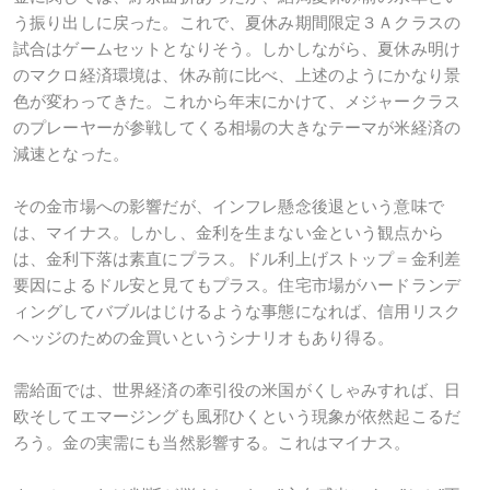
う振り出しに戻った。これで、夏休み期間限定３Ａクラスの
試合はゲームセットとなりそう。しかしながら、夏休み明け
のマクロ経済環境は、休み前に比べ、上述のようにかなり景
色が変わってきた。これから年末にかけて、メジャークラス
のプレーヤーが参戦してくる相場の大きなテーマが米経済の
減速となった。
その金市場への影響だが、インフレ懸念後退という意味で
は、マイナス。しかし、金利を生まない金という観点から
は、金利下落は素直にプラス。ドル利上げストップ＝金利差
要因によるドル安と見てもプラス。住宅市場がハードランデ
ィングしてバブルはじけるような事態になれば、信用リスク
ヘッジのための金買いというシナリオもあり得る。
需給面では、世界経済の牽引役の米国がくしゃみすれば、日
欧そしてエマージングも風邪ひくという現象が依然起こるだ
ろう。金の実需にも当然影響する。これはマイナス。