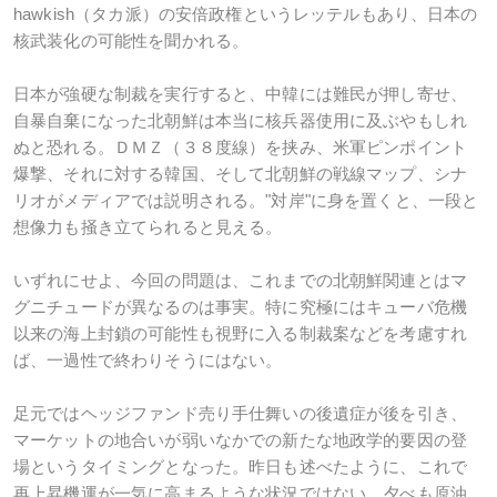
hawkish（タカ派）の安倍政権というレッテルもあり、日本の
核武装化の可能性を聞かれる。
日本が強硬な制裁を実行すると、中韓には難民が押し寄せ、
自暴自棄になった北朝鮮は本当に核兵器使用に及ぶやもしれ
ぬと恐れる。ＤＭＺ（３８度線）を挟み、米軍ピンポイント
爆撃、それに対する韓国、そして北朝鮮の戦線マップ、シナ
リオがメディアでは説明される。"対岸"に身を置くと、一段と
想像力も掻き立てられると見える。
いずれにせよ、今回の問題は、これまでの北朝鮮関連とはマ
グニチュードが異なるのは事実。特に究極にはキューバ危機
以来の海上封鎖の可能性も視野に入る制裁案などを考慮すれ
ば、一過性で終わりそうにはない。
足元ではヘッジファンド売り手仕舞いの後遺症が後を引き、
マーケットの地合いが弱いなかでの新たな地政学的要因の登
場というタイミングとなった。昨日も述べたように、これで
再上昇機運が一気に高まるような状況ではない。夕べも原油