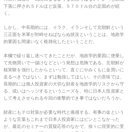
下落に押され５ドルほど反落。５７０ドル台の足固めが続
く。
しかし、中長期的には、イラク、イランそして北朝鮮という
三正面を米軍が対峙せねばならぬ状況ということは、地政学
的要因も間違いなく複雑化したということだ。
本欄で繰り返し述べてきたことだが、地政学的要因に便乗し
て先物買いで一儲けなどという発想は危険である。北朝鮮が
核実験を強行したからといって、直ぐにやみくもに金買いに
走るべきではない。まずは勉強してほしい。その意味では、
長期的には個人投資家の大切な財産を地政学的リスクから守
る、或いはヘッジするというニーズを、特に日本人投資家と
して考えさせられる今回の衝撃的でき事ではないだろうか。
財産にもテロ対策が必要な時代と痛感する。有事の金という
ような言葉もこれまで日本人投資家にはピンとこなかった
が、最近のセミナーの質疑応答のなかで、徐々に現実的に受