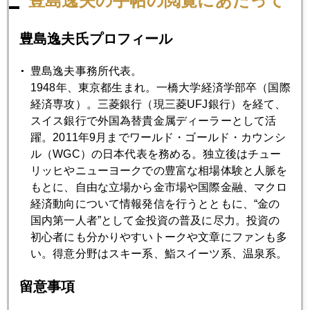
豊島逸夫の手帖の閲覧にあたって
2006年10月31日
600ドル台回復
豊島逸夫氏プロフィール
豊島逸夫事務所代表。
2006年10月30日
1948年、東京都生まれ。一橋大学経済学部卒（国際
有事の金の変遷
経済専攻）。三菱銀行（現三菱UFJ銀行）を経て、
スイス銀行で外国為替貴金属ディーラーとして活
躍。2011年9月までワールド・ゴールド・カウンシ
2006年10月25日
ル（WGC）の日本代表を務める。独立後はチュー
1兆ドルという臨界点 パート２
リッヒやニューヨークでの豊富な相場体験と人脈を
もとに、自由な立場から金市場や国際金融、マクロ
経済動向について情報発信を行うとともに、“金の
2006年10月24日
国内第一人者”として金投資の普及に尽力。投資の
金が下がるシナリオ
初心者にも分かりやすいトークや文章にファンも多
い。得意分野はスキー系、鮨スイーツ系、温泉系。
2006年10月20日
留意事項
短期的相場観測