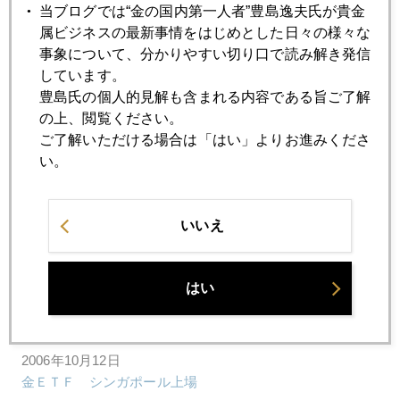
当ブログでは“金の国内第一人者”豊島逸夫氏が貴金
2006年10月19日
属ビジネスの最新事情をはじめとした日々の様々な
１兆ドルという臨界点
事象について、分かりやすい切り口で読み解き発信
しています。
豊島氏の個人的見解も含まれる内容である旨ご了解
2006年10月18日
の上、閲覧ください。
相場の景色は印象派の絵の如し
ご了解いただける場合は「はい」よりお進みくださ
い。
2006年10月17日
潮の流れに変化の兆し
いいえ
2006年10月13日
はい
金価格を買うのか、金を買うのか
2006年10月12日
金ＥＴＦ シンガポール上場