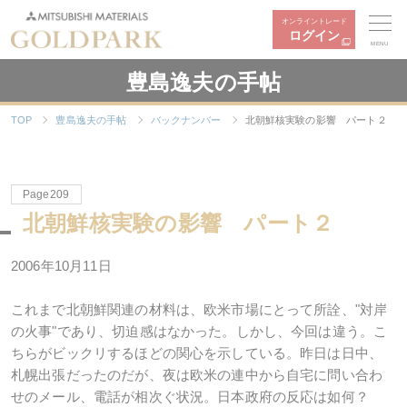
オンライントレード
ログイン
MENU
豊島逸夫の手帖
TOP
豊島逸夫の手帖
バックナンバー
北朝鮮核実験の影響 パート２
Page209
北朝鮮核実験の影響 パート２
2006年10月11日
これまで北朝鮮関連の材料は、欧米市場にとって所詮、"対岸
の火事"であり、切迫感はなかった。しかし、今回は違う。こ
ちらがビックリするほどの関心を示している。昨日は日中、
札幌出張だったのだが、夜は欧米の連中から自宅に問い合わ
せのメール、電話が相次ぐ状況。日本政府の反応は如何？