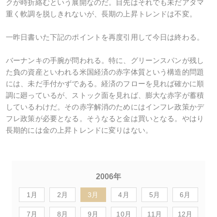
クが時折絡むという展開なのだ。目先はそれでも未だアタマ
重く軟調を脱しきれないが、長期の上昇トレンドは不変。
一昨日書いた下記のポイントを再度引用して今日は終わる。
バーナンキの手腕が問われる。特に、グリーンスパンが残し
た負の資産といわれる米国経済の赤字体質という構造的問題
には、未だ手付かずである。経済のフローを見れば確かに順
調に廻っているが、ストック面を見れば、膨大な赤字が蓄積
しているわけだ。その赤字解消のためにはインフレ政策かデ
フレ政策が必要となる。そうなると金は買いとなる。やはり
長期的には金の上昇トレンドに変りはない。
2006年
1月
2月
3月
4月
5月
6月
7月
8月
9月
10月
11月
12月