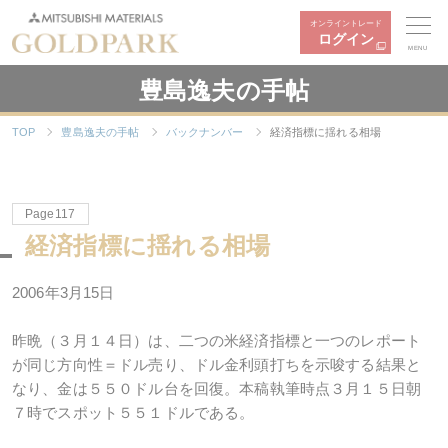
オンライントレード
ログイン
MENU
豊島逸夫の手帖
TOP
豊島逸夫の手帖
バックナンバー
経済指標に揺れる相場
Page117
経済指標に揺れる相場
2006年3月15日
昨晩（３月１４日）は、二つの米経済指標と一つのレポート
が同じ方向性＝ドル売り、ドル金利頭打ちを示唆する結果と
なり、金は５５０ドル台を回復。本稿執筆時点３月１５日朝
７時でスポット５５１ドルである。