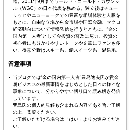
躍。2011年9月までワールド・ゴールド・カウンシ
期末のマネー まだら模様
ル（WGC）の日本代表を務める。独立後はチュー
リッヒやニューヨークでの豊富な相場体験と人脈を
もとに、自由な立場から金市場や国際金融、マクロ
2006年03月24日
経済動向について情報発信を行うとともに、“金の
Doomsday Scenarioには注意
国内第一人者”として金投資の普及に尽力。投資の
初心者にも分かりやすいトークや文章にファンも多
い。得意分野はスキー系、鮨スイーツ系、温泉系。
2006年03月23日
中東バブルはじける
留意事項
当ブログでは“金の国内第一人者”豊島逸夫氏が貴金
2006年03月22日
属ビジネスの最新事情をはじめとした日々の様々な
利上げをＷＢＣに喩えれば・・・
事象について、分かりやすい切り口で読み解き発信
しています。
2006年03月20日
豊島氏の個人的見解も含まれる内容である旨ご了解
熱い中国金市場
の上、閲覧ください。
ご了解いただける場合は「はい」よりお進みくださ
い。