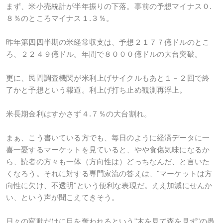
まず、米小売統計が半年振りの下落。事前の予想マイナス０.
８％のところマイナス１.３％。
昨年第四四半期の米経常収支は、予想２１７７億ドルのとこ
ろ、２２４９億ドル。年間で８０００億ドルの大台突破。
更に、民間調査機関が米利上げサイクルもあと１－２回で終
了かと予想という報道。利上げ打ち止め観測再浮上。
米長期金利はすかさず４.７％の大台割れ。
まぁ、こう書いている方でも、毎日のように経済データに一
喜一憂するマーケットを見ていると、やや食傷気味になるか
ら、読者の方々も一体（方向性は）どっちなんだ、と言いた
くなろう。それに対する専門家流の答えは、"マーケットは方
向性に欠け、不透明"という便利な表現だ。ええ加減にせんか
い、という声が聞こえてきそう。
日々の変動だけに目を奪われるという"木を見て森を見ず"の愚