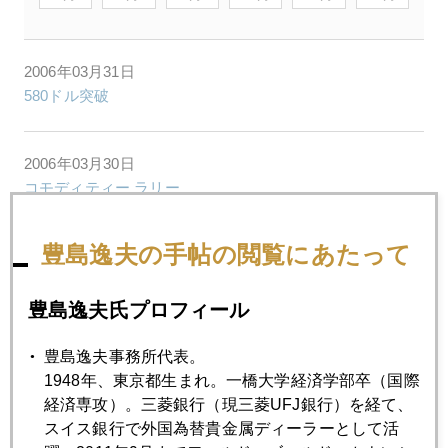
2006年03月31日
580ドル突破
2006年03月30日
コモディティー ラリー
豊島逸夫の手帖の閲覧にあたって
2006年03月29日
分かりやすいバーナンキさん
豊島逸夫氏プロフィール
2006年03月28日
豊島逸夫事務所代表。
価値観の地殻変動
1948年、東京都生まれ。一橋大学経済学部卒（国際
経済専攻）。三菱銀行（現三菱UFJ銀行）を経て、
スイス銀行で外国為替貴金属ディーラーとして活
2006年03月27日