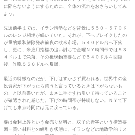
に陥らないようにするために、全体の流れをおさらいしてみ
よう。
先週前半までは、イラン情勢などを背景に５５０－５７０ド
ルのレンジ相場が続いていた。それが、下へブレイクしたの
が量的緩和解除発表前夜の欧米市場。５４０ドル台へ下落
し、更に、米雇用指標の追い討ちで金曜ＮＹ時間帯では５３
４ドルまで急落。その後現物需要などで５４０ドルを回復
後、昨晩５５０ドルへ反騰。
最近の特徴なのだが、下げはすかさず買われる。世界中の金
投資家が下がったら買うと言っているときは下がらないも
の、と以前書いたが、まさに手ぐすね引いて待っていること
が確認された感じだ。下げの時間帯が持続しない。ＮＹで下
げても東京時間には元に戻っている。
要は金利上昇という金売り材料と、双子の赤字という構造要
因＝買い材料との綱引き状態に、イランなどの地政学的リス