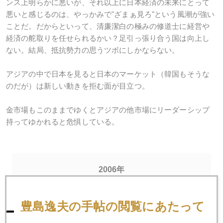
ンス上明らかに悪いが、それ以上に日本経済の未来にとって
悪いと感じるのは、やっかみで"ざまぁ見ろ"という風潮が強い
ことだ。だからといって、清廉潔白の極みの修道士に経営や
経済の舵取りを任せられるかい？足引っ張り合う国は向上し
ない。結局、抵抗勢力の思うツボにしかならない。
アジアの中で日本を見ると日本のマーケット（韓国もそうな
のだが）は新しい動きを拒む面が目立つ。
金市場もこのままでゆくとアジアの他市場にリーダーシップ
持ってゆかれると危惧している。
2006年
1月
2月
3月
4月
5月
6月
豊島逸夫の手帖の閲覧にあたって
7月
8月
9月
10月
11月
12月