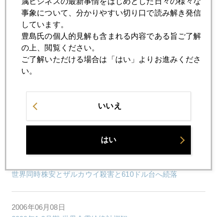
属ビジネスの最新事情をはじめとした日々の様々な
事象について、分かりやすい切り口で読み解き発信
しています。
2006年06月15日
豊島氏の個人的見解も含まれる内容である旨ご了解
どこまで下がるの？
の上、閲覧ください。
ご了解いただける場合は「はい」よりお進みくださ
い。
2006年06月14日
560ドルへ急落
いいえ
2006年06月13日
アーア 負けちゃった...
はい
2006年06月09日
世界同時株安とザルカウイ殺害と610ドル台へ続落
2006年06月08日