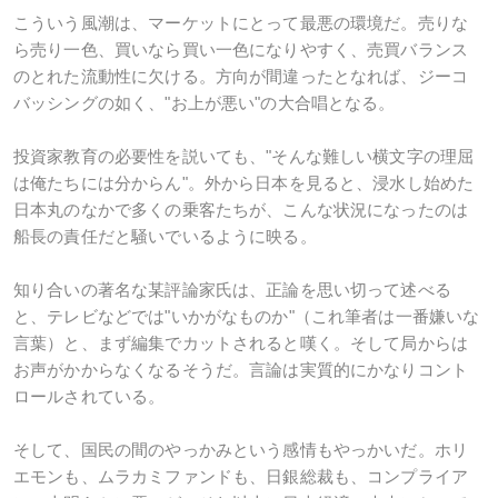
こういう風潮は、マーケットにとって最悪の環境だ。売りな
ら売り一色、買いなら買い一色になりやすく、売買バランス
のとれた流動性に欠ける。方向が間違ったとなれば、ジーコ
バッシングの如く、"お上が悪い"の大合唱となる。
投資家教育の必要性を説いても、"そんな難しい横文字の理屈
は俺たちには分からん"。外から日本を見ると、浸水し始めた
日本丸のなかで多くの乗客たちが、こんな状況になったのは
船長の責任だと騒いでいるように映る。
知り合いの著名な某評論家氏は、正論を思い切って述べる
と、テレビなどでは"いかがなものか"（これ筆者は一番嫌いな
言葉）と、まず編集でカットされると嘆く。そして局からは
お声がかからなくなるそうだ。言論は実質的にかなりコント
ロールされている。
そして、国民の間のやっかみという感情もやっかいだ。ホリ
エモンも、ムラカミファンドも、日銀総裁も、コンプライア