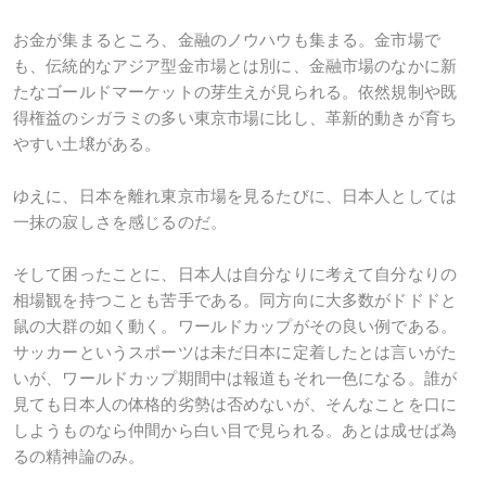
お金が集まるところ、金融のノウハウも集まる。金市場で
も、伝統的なアジア型金市場とは別に、金融市場のなかに新
たなゴールドマーケットの芽生えが見られる。依然規制や既
得権益のシガラミの多い東京市場に比し、革新的動きが育ち
やすい土壌がある。
ゆえに、日本を離れ東京市場を見るたびに、日本人としては
一抹の寂しさを感じるのだ。
そして困ったことに、日本人は自分なりに考えて自分なりの
相場観を持つことも苦手である。同方向に大多数がドドドと
鼠の大群の如く動く。ワールドカップがその良い例である。
サッカーというスポーツは未だ日本に定着したとは言いがた
いが、ワールドカップ期間中は報道もそれ一色になる。誰が
見ても日本人の体格的劣勢は否めないが、そんなことを口に
しようものなら仲間から白い目で見られる。あとは成せば為
るの精神論のみ。