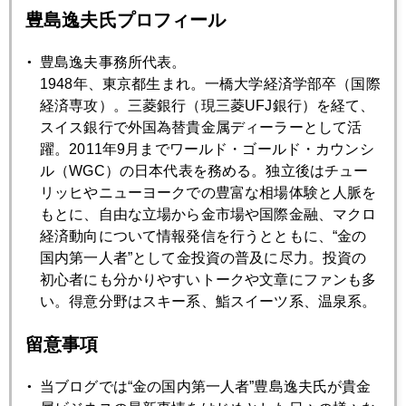
豊島逸夫氏プロフィール
2006年06月30日
豊島逸夫事務所代表。
乱気流は来なかった
1948年、東京都生まれ。一橋大学経済学部卒（国際
経済専攻）。三菱銀行（現三菱UFJ銀行）を経て、
2006年06月28日
スイス銀行で外国為替貴金属ディーラーとして活
アジアの中の日本市場
躍。2011年9月までワールド・ゴールド・カウンシ
ル（WGC）の日本代表を務める。独立後はチュー
リッヒやニューヨークでの豊富な相場体験と人脈を
2006年06月26日
もとに、自由な立場から金市場や国際金融、マクロ
第二弾ロケット点火準備中
経済動向について情報発信を行うとともに、“金の
国内第一人者”として金投資の普及に尽力。投資の
初心者にも分かりやすいトークや文章にファンも多
2006年06月20日
い。得意分野はスキー系、鮨スイーツ系、温泉系。
テポドンが発射されたら？
留意事項
2006年06月16日
当ブログでは“金の国内第一人者”豊島逸夫氏が貴金
株安の影響は パート２