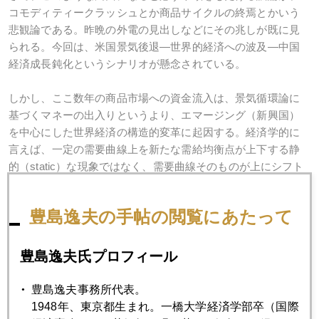
コモディティークラッシュとか商品サイクルの終焉とかいう
悲観論である。昨晩の外電の見出しなどにその兆しが既に見
られる。今回は、米国景気後退―世界的経済への波及―中国
経済成長鈍化というシナリオが懸念されている。
しかし、ここ数年の商品市場への資金流入は、景気循環論に
基づくマネーの出入りというより、エマージング（新興国）
を中心にした世界経済の構造的変革に起因する。経済学的に
言えば、一定の需要曲線上を新たな需給均衡点が上下する静
的（static）な現象ではなく、需要曲線そのものが上にシフト
する動的（dynamic）パターンである。
豊島逸夫の手帖の閲覧にあたって
本欄でしつこく書いてきたことだが、木を見て森を見ず、と
いうことだけは避けよう。先週末、宮里藍チャンが凱旋優勝
した北海道のニドムという雄大な原生林の中のゴルフ場は２
豊島逸夫氏プロフィール
年前台風で多くの木が倒れ、その倒木だけ見ていると、もう
このゴルフ場もオシマイかと思われた。が、自然の成長力と
豊島逸夫事務所代表。
は大したもので大きな森そのものが崩壊することはなかっ
1948年、東京都生まれ。一橋大学経済学部卒（国際