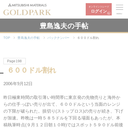
オンライントレード
ログイン
MENU
豊島逸夫の手帖
TOP
豊島逸夫の手帖
バックナンバー
６００ドル割れ
Page198
６００ドル割れ
2006年9月12日
昨日極東時間の取引薄い時間帯に東京発の先物売りと海外か
らの仕手っぽい売りが出て、６００ドルという当面のレンジ
の下限が破られた。損切り(ストップロス)の売りが続き、下げ
が加速。昨晩は一時５８５ドルを下回る場面もあったが、本
稿執筆時点(９月１２日朝１０時)ではスポット５９０ドル前後