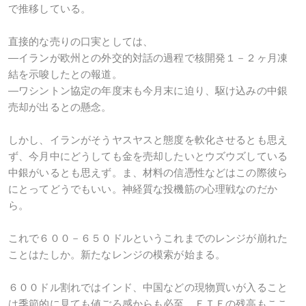
で推移している。
直接的な売りの口実としては、
―イランが欧州との外交的対話の過程で核開発１－２ヶ月凍
結を示唆したとの報道。
―ワシントン協定の年度末も今月末に迫り、駆け込みの中銀
売却が出るとの懸念。
しかし、イランがそうヤスヤスと態度を軟化させるとも思え
ず、今月中にどうしても金を売却したいとウズウズしている
中銀がいるとも思えず。ま、材料の信憑性などはこの際彼ら
にとってどうでもいい。神経質な投機筋の心理戦なのだか
ら。
これで６００－６５０ドルというこれまでのレンジが崩れた
ことはたしか。新たなレンジの模索が始まる。
６００ドル割れではインド、中国などの現物買いが入ること
は季節的に見ても値ごろ感からも必至。ＥＴＦの残高もここ