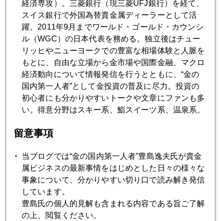
た。同様に、中国、インドなどの成長がこれで崩壊するとは
経済専攻）。三菱銀行（現三菱UFJ銀行）を経て、
とても思えない。
スイス銀行で外国為替貴金属ディーラーとして活
躍。2011年9月までワールド・ゴールド・カウンシ
ル（WGC）の日本代表を務める。独立後はチュー
リッヒやニューヨークでの豊富な相場体験と人脈を
2006年
もとに、自由な立場から金市場や国際金融、マクロ
経済動向について情報発信を行うとともに、“金の
1月
2月
3月
4月
5月
6月
国内第一人者”として金投資の普及に尽力。投資の
初心者にも分かりやすいトークや文章にファンも多
7月
8月
9月
10月
11月
12月
い。得意分野はスキー系、鮨スイーツ系、温泉系。
留意事項
2006年09月28日
600ドル回復
当ブログでは“金の国内第一人者”豊島逸夫氏が貴金
属ビジネスの最新事情をはじめとした日々の様々な
事象について、分かりやすい切り口で読み解き発信
2006年09月26日
しています。
ヘッジファンド巨額損失－続報
豊島氏の個人的見解も含まれる内容である旨ご了解
の上、閲覧ください。