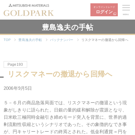
オンライントレード
ログイン
MENU
豊島逸夫の手帖
TOP
豊島逸夫の手帖
バックナンバー
リスクマネーの撤退から回帰へ
Page193
リスクマネーの撤退から回帰へ
2006年9月5日
５－６月の商品急落局面では、リスクマネーの撤退という現
象がしきりに語られた。日銀の量的緩和解除が震源となり、
日米欧三極同時金融引き締めモード突入を背景に、世界的過
剰流動性収縮というシナリオであった。その象徴的なでき事
が、円キャリートレードの終焉とされた。低金利通貨＝円を