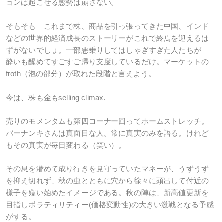
ョンは起こせる態勢は崩さない。
そもそも これまで株、商品を引っ張ってきた中国、インド
などの世界的経済成長のストーリーがこれで終焉を迎えるは
ずがないでしょ。一部悪乗りしてはしゃぎすぎた人たちが
酔いも醒めてすごすご帰り支度しているだけ。マーケットの
froth（泡の部分）が取れた段階と言えよう。
今は、株も金もselling climax.
売りのモメンタムも第四コーナー回ってホームストレッチ。
バーナンキさんは真面目な人。常に真実のみを語る。けれど
もその真実が毎日変わる（笑い）。
その息を潜めて成り行きを見守っていたマネーが、うずうず
を抑え切れず、秋の虫とともに穴から徐々に頭出して付近の
様子を窺い始めたイメージである。秋の陣は、新高値更新を
目指しボラティリティー(価格変動性)の大きい激戦となる予感
がする。