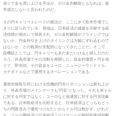
借りて金を買い上げる手法が、ゼロ金利解除ともなれば、最
早成立しないと言われたのだ。
その円キャリートレードの復活が、ここにきて欧米市場でし
きりに語られている。発端は、日本経済の減速を示唆する経
済指標が相次いで発表され、ゼロ金利解除がフライングでは
ないか、円金利引き上げのタイミングは大幅にずれ込むので
はないか、との観測が支配的になってきたことだ。そこで、
投機筋としては、円キャリーも未だ未だいけると踏んだのだ
ろう。外為市場でその活動を再開した。低金利通貨＝円を借
りて、即売却。その資金をユーロ、ニュージーランドドル、
カナダドルなどで運用するオペレーションである。
通貨先物取引所における投機的円売りポジションは膨れ上が
り、外為市場のメインテーマも"円安"となった。それも米ドル
に対する円安ではなく、ユーロなど他通貨に対する円安現象
である。日米欧経済を比較すると、日米経済はどっちもどっ
ちの問題含みで優劣つけがたいからドル円は動かず。けれど
も、ユーロ圏経済は日本経済よりはマシとの相対的価値判断