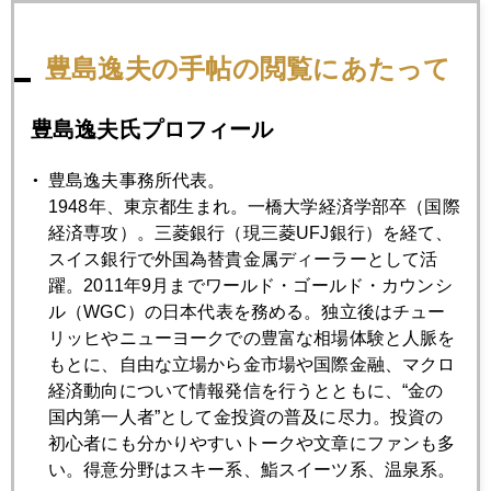
豊島逸夫の手帖の閲覧にあたって
2006年
豊島逸夫氏プロフィール
1月
2月
3月
4月
5月
6月
7月
8月
9月
10月
11月
12月
豊島逸夫事務所代表。
1948年、東京都生まれ。一橋大学経済学部卒（国際
経済専攻）。三菱銀行（現三菱UFJ銀行）を経て、
スイス銀行で外国為替貴金属ディーラーとして活
2006年09月28日
躍。2011年9月までワールド・ゴールド・カウンシ
600ドル回復
ル（WGC）の日本代表を務める。独立後はチュー
リッヒやニューヨークでの豊富な相場体験と人脈を
2006年09月26日
もとに、自由な立場から金市場や国際金融、マクロ
ヘッジファンド巨額損失－続報
経済動向について情報発信を行うとともに、“金の
国内第一人者”として金投資の普及に尽力。投資の
初心者にも分かりやすいトークや文章にファンも多
2006年09月25日
い。得意分野はスキー系、鮨スイーツ系、温泉系。
ワシントン協定年度末に波乱あるか