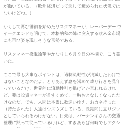
が働いている。（欧州経済だって決して褒められた状況では
ないけどね。）
かくして再び徘徊を始めたリスクマネーが、レーバーデー ウ
イークエンドも明けて、本格的秋の陣に突入する欧米金市場
にも再び姿を現しそうな形勢である。
リスクマネー撤退論華やかなりし６月９日の本欄で、こう書
いた。
ここで最も大事なポイントは、過剰流動性が消滅したわけで
はないことなのだよ。とりあえず息を潜めて成り行きを見守
っているだけ。世界的に流動性引き揚げとか言われるけれ
ど、要は投資マネーが首すくめて、一時おとなしくなっただ
けなのだ。でも、人間は本当に欲深いゆえ、おカネ持った
（持たされた）人達はウズウズしている。長期間に亘りジッ
としていられるわけがない。目先は、バーナンキさんの交通
整理に黙って従っているけれど、すきあらば何時でもアクシ