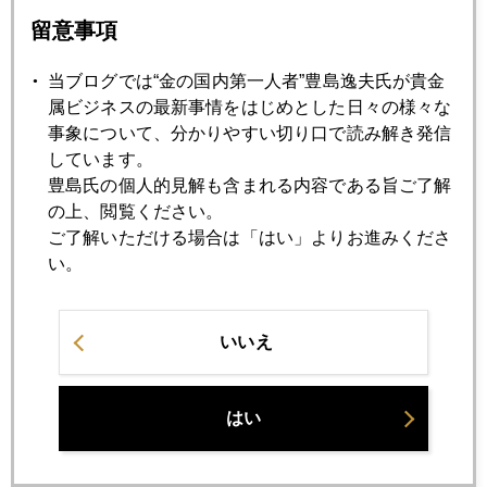
留意事項
2006年09月22日
当ブログでは“金の国内第一人者”豊島逸夫氏が貴金
おいてけぼりのジャパン
属ビジネスの最新事情をはじめとした日々の様々な
事象について、分かりやすい切り口で読み解き発信
しています。
2006年09月19日
豊島氏の個人的見解も含まれる内容である旨ご了解
ヘッジファンドの巨額損失
の上、閲覧ください。
ご了解いただける場合は「はい」よりお進みくださ
い。
2006年09月15日
2006年金需給予測
いいえ
2006年09月14日
カルパースの参入
はい
2006年09月12日