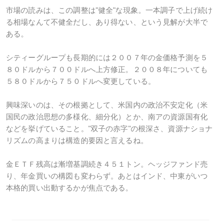
市場の読みは、この調整は"健全"な現象。一本調子で上げ続け
る相場なんて不健全だし、あり得ない、という見解が大半で
ある。
シティーグループも長期的には２００７年の金価格予測を５
８０ドルから７００ドルへ上方修正。２００８年についても
５８０ドルから７５０ドルへ変更している。
興味深いのは、その根拠として、米国内の政治不安定化（米
国民の政治思想の多様化、細分化）とか、南アの資源国有化
などを挙げていること。"双子の赤字"の根深さ、資源ナショナ
リズムの高まりは構造的要因と言えるね。
金ＥＴＦ残高は漸増基調続き４５１トン。ヘッジファンド売
り、年金買いの構図も変わらず。あとはインド、中東がいつ
本格的買い出動するかが焦点である。