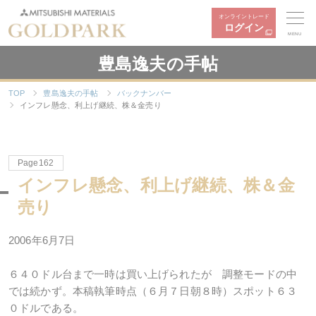
オンライントレード
ログイン
MENU
豊島逸夫の手帖
TOP
豊島逸夫の手帖
バックナンバー
インフレ懸念、利上げ継続、株＆金売り
Page162
インフレ懸念、利上げ継続、株＆金
売り
2006年6月7日
６４０ドル台まで一時は買い上げられたが 調整モードの中
では続かず。本稿執筆時点（６月７日朝８時）スポット６３
０ドルである。