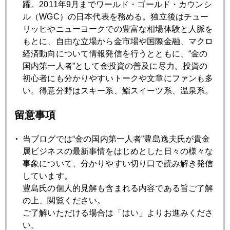
躍。2011年9月までワールド・ゴールド・カウンシ
2006年06月20日
ル（WGC）の日本代表を務める。独立後はチュー
テポドンが発射されたら？
リッヒやニューヨークでの豊富な相場体験と人脈を
もとに、自由な立場から金市場や国際金融、マクロ
2006年06月16日
経済動向について情報発信を行うとともに、“金の
株安の影響は パート２
国内第一人者”として金投資の普及に尽力。投資の
初心者にも分かりやすいトークや文章にファンも多
い。得意分野はスキー系、鮨スイーツ系、温泉系。
2006年06月15日
どこまで下がるの？
留意事項
当ブログでは“金の国内第一人者”豊島逸夫氏が貴金
2006年06月14日
属ビジネスの最新事情をはじめとした日々の様々な
560ドルへ急落
事象について、分かりやすい切り口で読み解き発信
しています。
豊島氏の個人的見解も含まれる内容である旨ご了解
2006年06月13日
の上、閲覧ください。
アーア 負けちゃった...
ご了解いただける場合は「はい」よりお進みくださ
い。