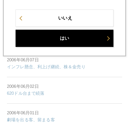
2006年06月09日
世界同時株安とザルカウイ殺害と610ドル台へ続落
いいえ
2006年06月08日
はい
2006年1-3月期 世界金需給統計概観
2006年06月07日
インフレ懸念、利上げ継続、株＆金売り
2006年06月02日
620ドル台まで続落
2006年06月01日
劇場を出る客、留まる客