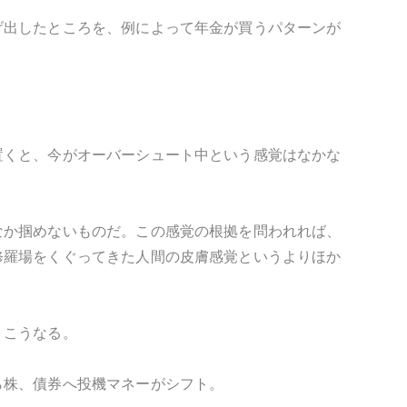
げ出したところを、例によって年金が買うパターンが
置くと、今がオーバーシュート中という感覚はなかな
なか掴めないものだ。この感覚の根拠を問われれば、
修羅場をくぐってきた人間の皮膚感覚というよりほか
 こうなる。
ら株、債券へ投機マネーがシフト。