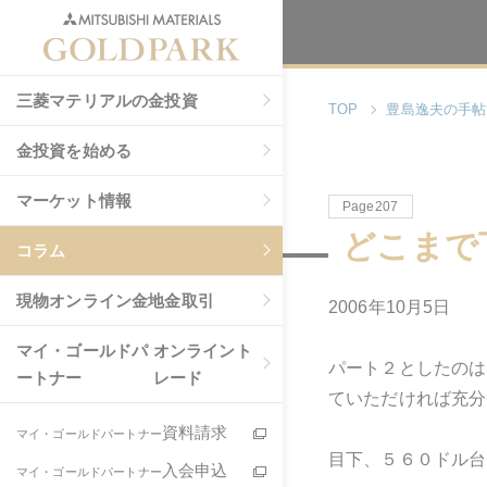
三菱マテリアルの金投資
TOP
豊島逸夫の手帖
金投資を始める
マーケット情報
Page207
どこまで
コラム
現物
オンライン金地金取引
2006年10月5日
マイ・ゴールドパ
オンライント
パート２としたのは
ートナー
レード
ていただければ充分
資料請求
マイ・ゴールドパートナー
目下、５６０ドル台
入会申込
マイ・ゴールドパートナー