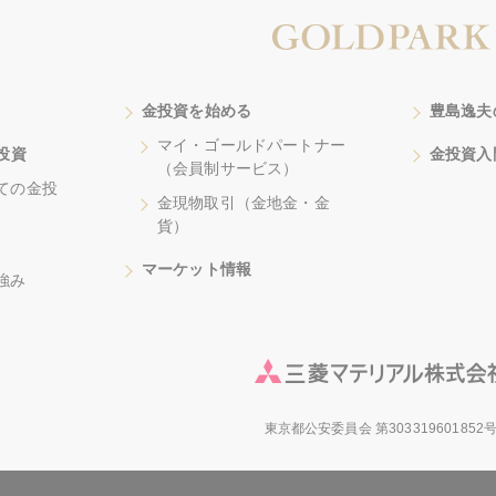
金投資を始める
豊島逸夫
マイ・ゴールドパートナー
投資
金投資入
（会員制サービス）
ての金投
金現物取引（金地金・金
貨）
マーケット情報
強み
東京都公安委員会 第303319601852