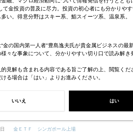
際金融、マクロ経済動向について情報発信を行うとともに
として金投資の普及に尽力。投資の初心者にも分かりやす
も多い。得意分野はスキー系、鮨スイーツ系、温泉系。
9日
１兆ドルという臨界点
は“金の国内第一人者”豊島逸夫氏が貴金属ビジネスの最
8日
相場の景色は印象派の絵の如し
の様々な事象について、分かりやすい切り口で読み解き
人的見解も含まれる内容である旨ご了解の上、閲覧くだ
7日
潮の流れに変化の兆し
だける場合は「はい」よりお進みください。
いいえ
はい
3日
金価格を買うのか、金を買うのか
2日
金ＥＴＦ シンガポール上場