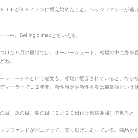
ＥＴＦが４８７トンに増え始めたこと。ヘッジファンドが逃
中。Selling climaxともいえる。
つけた５月の段階では、オーバーシュート。相場の中に身を
どね。
ーシュート中という感覚も、相場に翻弄されていると、なか
ディーラーで１２年間、急性胃炎や急性肝炎は職業病という
の目、魚の目、鳥の目（２月２０日付け原稿参照）で見ると
ッジファンドがパニクッて、売り逃げに走っている。商品か