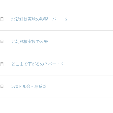
1日
北朝鮮核実験の影響 パート２
0日
北朝鮮核実験で反発
5日
どこまで下がるの？パート２
4日
570ドル台へ急反落