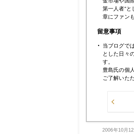
金市場や国
第一人者”
章にファン
2006年10月1
留意事項
当ブログで
2006年10月1
とした日々
す。
豊島氏の個
2006年10月1
ご了解いた
2006年10月1
2006年10月1